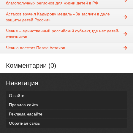
благополучных регионов для жизни детей в РФ
Астахов вручил Кадырову медаль «За заслуги в деле
защиты детей России»
Чечня – единственный российский субъект, где нет детей-
отказников
Чечню посетит Павел Астахов
Комментарии (0)
Навигация
О сайте
Правила сайта
Реклама насайте
Обратная связь