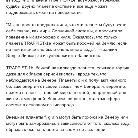
выводу, что планета TRAPPIST-1e, возможно, избежала
судьбы других планет в системе и все еще может
поддерживать океан на поверхности.
"Мы не просто предположили, что эти планеты будут вести
себя так же, как миры Солнечной системы, а просчитали
поведение их атмосфер с нуля. Оказалось, что только
планета TRAPPIST-1e может быть похожей на Землю, если
на ней изначально было очень много воды", — заявил
Эндрю Линковски из университета Вашингтона.
TRAPPIST-1b, ближайшая к звезде планета, слишком горяча
даже для облаков серной кислоты, вроде тех, что
наблюдаются на Венере. Планеты c и d получают немного
больше энергии от своей звезды, чем Венера, и, вероятно,
похожи на нее — горячий мир с плотной, непригодной для
жизни атмосферой. Впрочем, вероятно, эта атмосфера
состоит в основном из кислорода.
Внешние планеты f, g и h могут быть похожи на Венеру или
могут быть заморожены, в зависимости от того, сколько воды
образовалось на планете во время ее эволюции.