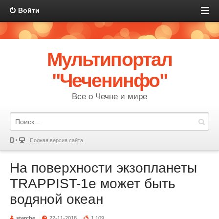
Войти
Мультипортал
"Чеченинфо"
Все о Чечне и мире
Полная версия сайта
На поверхности экзопланеты
TRAPPIST-1e может быть
водяной океан
starche
22-11-2018
1 109