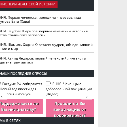
ПИОНЕРЫ ЧЕЧЕНСКОЙ ИСТОРИИ
ЧНЯ. Первая чеченская женщина - переводчица
умова Бата (Хава)
ЧНЯ. Заурбек Шерипов: первый чеченский историк и
ртва сталинских репрессий
ЧНЯ. Шамиль-Хаджи Каратаев: мудрец, объединивший
ание и мир
ЧНЯ. Халид Яндаров: первый чеченский лингвист и
здатель грамматики
НАШИ ПОСЛЕДНИЕ ОПРОСЫ
‹
›
Поддерживаете ли
Прошли ли Вы
Как Вы оцен
Вы инициативу?
вакцинацию от
деятельность
короновируса?
ЧР?
МЫ В СЕТЯХ: