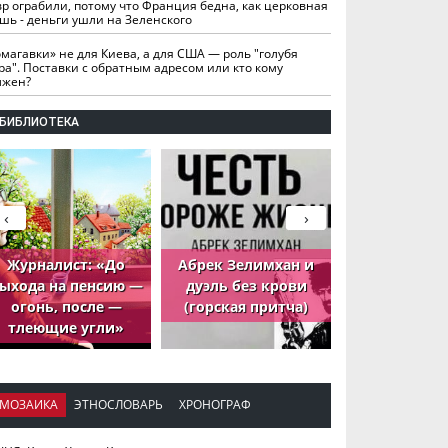
вр ограбили, потому что Франция бедна, как церковная
шь - деньги ушли на Зеленского
омагавки» не для Киева, а для США — роль "голубя
ра". Поставки с обратным адресом или кто кому
лжен?
БИБЛИОТЕКА
‹
›
Журналист: «До
Абрек Зелимхан и
Абрек Зели
ыхода на пенсию —
дуэль без крови
петух, ко
огонь, после —
(горская притча)
принёс де
тлеющие угли»
МОЗАИКА
ЭТНОСЛОВАРЬ
ХРОНОГРАФ