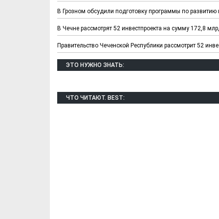
В Грозном обсудили подготовку программы по развитию 
В Чечне рассмотрят 52 инвестпроекта на сумму 172,8 млрд
Правительство Чеченской Республики рассмотрит 52 инве
ЭТО НУЖНО ЗНАТЬ:
ЧТО ЧИТАЮТ. BEST:
Х. Гапураев. Капкан
ЧЕЧНЯ. А. Ту
для Зелимхана (Отр.
"Зелимх
из романа «1овда»)
(Отрыво