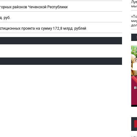
Лу
мы
горных районов Чеченской Республики
«Т
. руб.
ми
до
стиционных проекта на сумму 172,8 млрд. рублей
гузов.
ЧЕЧНЯ. Обарг Варин
ЧЕЧНЯ. Хьаьжин
ан"
илли
мурд - обарг Вара
в
к)