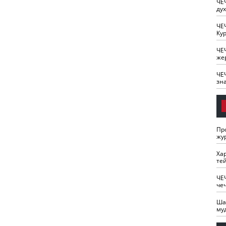
ЧЕ
ду
ЧЕ
Кур
ЧЕ
же
ЧЕ
зн
Пр
жу
Ха
те
ЧЕ
че
Ша
му