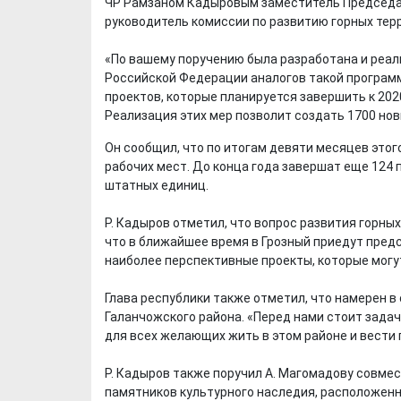
ЧР Рамзаном Кадыровым заместитель Председа
руководитель комиссии по развитию горных тер
«По вашему поручению была разработана и реал
Российской Федерации аналогов такой программ
проектов, которые планируется завершить к 2020
Реализация этих мер позволит создать 1700 новы
Он сообщил, что по итогам девяти месяцев этого
рабочих мест. До конца года завершат еще 124 
штатных единиц.
Р. Кадыров отметил, что вопрос развития горны
что в ближайшее время в Грозный приедут пред
наиболее перспективные проекты, которые могу
Глава республики также отметил, что намерен 
Галанчожского района. «Перед нами стоит зада
для всех желающих жить в этом районе и вести п
Р. Кадыров также поручил А. Магомадову совме
памятников культурного наследия, расположенн