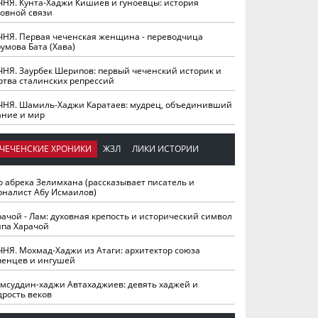
ЧНЯ. Кунта-Хаджи Кишиев и гуноевцы: история
ховной связи
ЧНЯ. Первая чеченская женщина - переводчица
умова Бата (Хава)
ЧНЯ. Заурбек Шерипов: первый чеченский историк и
ртва сталинских репрессий
ЧНЯ. Шамиль-Хаджи Каратаев: мудрец, объединивший
ание и мир
ЧЕЧЕНСКИЕ ХРОНИКИ
ЖЗЛ
ЛИКИ ИСТОРИИ
о абрека Зелимхана (рассказывает писатель и
рналист Абу Исмаилов)
рачой - Лам: духовная крепость и исторический символ
йпа Харачой
ЧНЯ. Мохмад-Хаджи из Атаги: архитектор союза
ченцев и ингушей
мсуддин-хаджи Автахаджиев: девять хаджей и
дрость веков