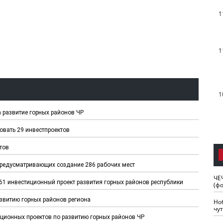
1
1
1
а развитие горных районов ЧР
овать 29 инвестпроектов
тов
предусматривающих создание 286 рабочих мест
ЧЕ
61 инвестиционный проект развития горных районов республики
(ф
азвитию горных районов региона
Но
чу
иционных проектов по развитию горных районов ЧР