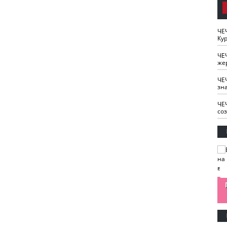
ЧЕ
Кур
ЧЕ
же
ЧЕ
зн
ЧЕ
со
изайн
Одобряете ли вы
Нужна ли "хартия
Ахмат"
антитабачный
ответственного
законопроект?
блогера"?