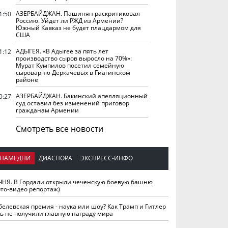
АЗЕРБАЙДЖАН. Пашинян раскритиковал
1:50
Россию. Уйдет ли РЖД из Армении?
Южный Кавказ не будет плацдармом для
США
АДЫГЕЯ. «В Адыгее за пять лет
1:12
производство сыров выросло на 70%»:
Мурат Кумпилов посетил семейную
сыроварню Деркачевых в Гиагинском
районе
АЗЕРБАЙДЖАН. Бакинский апелляционный
0:27
суд оставил без изменений приговор
гражданам Армении
Смотреть все новости
НАМЕДНИ
ДИАСПОРА
ЭКСПРЕСС-ИНФО
ЧНЯ. В Гордали открыли чеченскую боевую башню
ото-видео репортаж)
белевская премия - наука или шоу? Как Трамп и Гитлер
ть не получили главную награду мира