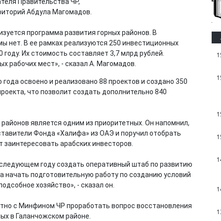
теля Правительства ЧР,
риторий Абдула Магомадов.
изуется программа развития горных районов. В
ы нет. В ее рамках реализуются 250 инвестиционных
 году. Их стоимость составляет 3,7 млрд рублей.
1
х рабочих мест», - сказал А. Магомадов.
1
 года освоено и реализовано 88 проектов и создано 350
проекта, что позволит создать дополнительно 840
1
х районов является одним из приоритетных. Он напомнил,
ставители Фонда «Халифа» из ОАЭ и поручил отобрать
1
т заинтересовать арабских инвесторов.
1
в следующем году создать оперативный штаб по развитию
ча начать подготовительную работу по созданию условий
одсобное хозяйство», - сказал он.
1
стно с Минфином ЧР проработать вопрос восстановления
1
ых в Галанчожском районе.