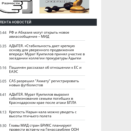
ЛЕНТА НОВОСТЕЙ
РФ и Абхазия могут открыть новое
5:44
авиасообщение – МИД
АДЫГЕЯ. «Стабильность дает крепкую
5:35
основу для уверенного продвижения
вперед»: Мурат Кумпилов принял участие в
заседании коллегии прокуратуры Адыгеи
Пашинян рассказал об отношении к ЕС и
5:16
ЕАЭС
CAS разрешил "Ахмату" регистрировать
5:05
новых футболистов
АДЫГЕЯ. Мурат Кумпилов выразил
4:41
соболезнования семьям погибших в
Краснодарском крае после атаки БПЛА
Крепость Нарын-кала можно увидеть с
4:13
высоты птичьего полета
Главы МИД стран БРИКС планируют
3:30
провести встречу на Генассамблее ООН