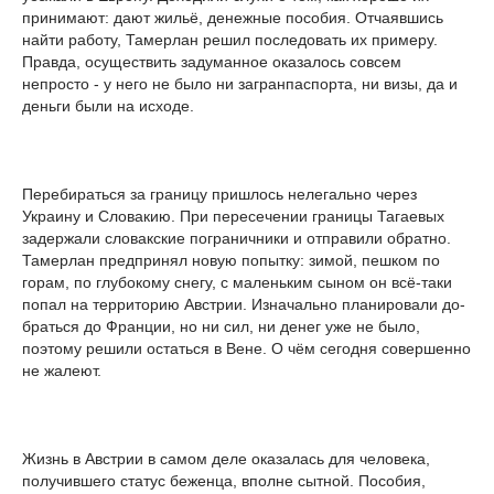
принимают: дают жильё, д­енежные пособия. Отчаявшись
найти работу, Тамерлан решил последовать их примеру.
Правда, осуществить задуманное оказалось совсем
непросто - у него не было ни загранпаспорта, ни визы, да и
деньги были на исходе.
Перебираться за границу пришлось нелегально через
Украину и Словакию. При п­ересечении границы Тагаевых
задержали словакские пограничники и отправили обратно.
Тамерлан предпринял новую попытку: зимой, пешком по
горам, по глубокому снегу, с маленьким сыном он всё-таки
попал на территорию Австрии. Изначально планировали до­
браться до Франции, но ни сил, ни денег уже не было,
поэтому решили остаться в Вене. О чём сегодня совершенно
не жалеют.
Жизнь в Австрии в самом д­еле оказалась для человека,
получившего статус беженца, вполне сытной. Пособия,