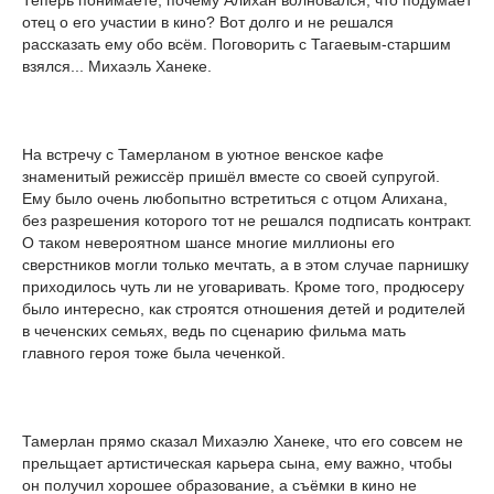
Теперь понимаете, почему Алихан волновался, что подумает
отец о его участии в кино? Вот долго и не решался
рассказать ему обо всём. Поговорить с Тагаевым-старшим
взялся... Михаэль Ханеке.
На встречу с Тамерланом в уютное венское кафе
знаменитый режиссёр пришёл вместе со своей супругой.
Ему было очень любопытно встретиться с отцом Алихана,
без разрешения которого тот не решался подписать контракт.
О таком невероятном шансе многие миллионы его
сверстников могли только мечтать, а в этом случае парнишку
приходилось чуть ли не уговаривать. Кроме того, продюсеру
было интересно, как строятся отношения детей и родителей
в чеченских семьях, ведь по сценарию фильма мать
главного героя тоже была чеченкой.
Тамерлан прямо сказал М­ихаэлю Ханеке, что его совсем не
прельщает артистическая карьера сына, ему важно, чтобы
он получил хорошее образование, а съёмки в кино не