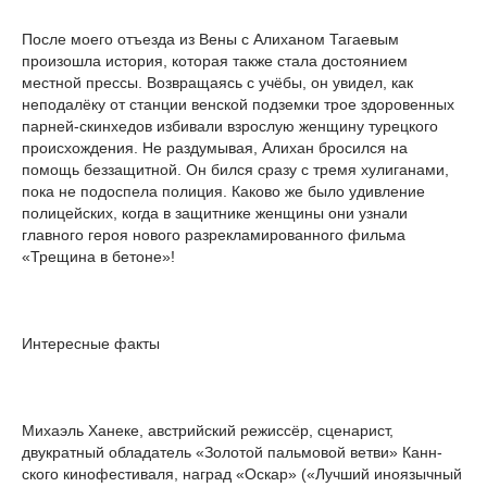
После моего отъезда из Вены с Алиханом Тагаевым
произошла история, которая также стала достоянием
местной прессы. Возвращаясь с учёбы, он увидел, как
неподалёку от станции венской подземки трое здоровенных
парней-скинхедов избивали взрослую женщину турецкого
происхождения. Не раздумывая, Алихан бросился на
помощь беззащитной. Он бился сразу с тремя хулиганами,
пока не подоспела полиция. Каково же было удивление
полицей­ских, когда в защитнике женщины они узнали
главного героя нового разрекламированного фильма
«Трещина в бетоне»!
Интересные факты
Михаэль Ханеке, австрийский режиссёр, сценарист,
двукратный обладатель «Золотой пальмовой ветви» Канн­
ского кинофестиваля, наград «Оскар» («Лучший иноязычный