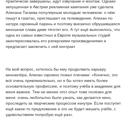
практически завершены, идут озвучание и монтаж. Однако
запущенная в Австрии рекламная кампания уже сделала
Алихана Тагаева популярным молодым человеком: о нём
пишут в газетах, приглашают на телевидение. Алихан по
натуре скромный парень и по­этому внезапно обрушившаяся
киношная слава даже тяготит его. А тут ещё выяснилось, что
одна из самых и­звестных в Европе музыкальных студий
заинтересовалась его рэперскими произведениями и
предлагает заключить с ней контракт.
На мой вопрос, хотелось бы ему продолжить карьеру
киноактёра, Алихан скромно пожал плечами: «Конечно, это
всё очень привлекательно, но я бы хотел иметь более
основательную профессию, и поэтому учёба в академии для
меня важнее. Тем не менее этот опыт тоже полезен для
меня: очень любопытно было узнать, как делается кино,
проследить за творческим процессом изнутри. Если поступит
ещё какое-то предложение и это не будет мешать учёбе, с
удовольствием попробую ещё раз».