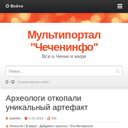
Войти
Мультипортал
"Чеченинфо"
Все о Чечне и мире
Полная версия сайта
Археологи откопали
уникальный артефакт
starche
5-01-2019
938
Новости
/
В мире
/
Дайджест прессы
/
Это Интересно