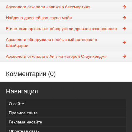
Археологи откопали «эликсир бессмертия»
Найдена древнейшая сауна майя
Египетские археологи обнаружили древнее захоронение
Археологи обнаружили необычный артефакт в
Швейцарии
Археологи откопали в Англии «второй Стоунхендж»
Комментарии (0)
Навигация
О сайте
Правила сайта
Реклама насайте
Обратная связь