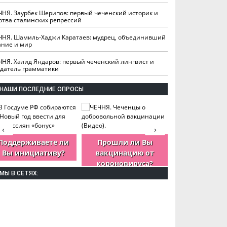
ЧНЯ. Заурбек Шерипов: первый чеченский историк и
ртва сталинских репрессий
ЧНЯ. Шамиль-Хаджи Каратаев: мудрец, объединивший
ание и мир
ЧНЯ. Халид Яндаров: первый чеченский лингвист и
здатель грамматики
НАШИ ПОСЛЕДНИЕ ОПРОСЫ
‹
›
Поддерживаете ли
Прошли ли Вы
Как Вы оцен
Вы инициативу?
вакцинацию от
деятельность
короновируса?
ЧР?
МЫ В СЕТЯХ: