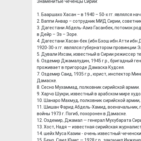
Знаменитые чеченцы Сирии:
1. Бааршахо Хасан – в 1940 – 50-х гг. являлся 
2. Ваппи Анвар – сотрудник МИД Сирии, советни
3. Дагестани Абдель-Азиз Гасанбек, потомок род
в Дейр – Эз – Зоре.
4. Дагестани Хасан-бек (ибн Бхош ибн Атти ибн 
1920-30-х гг. являлся губернатором провинции Э
5. Дували Ихсам, известный в Сирии режиссер т
6. Оздемир Джамалудин, 1945 г.р., бригадный ге
проживает в пригороде Дамаска Кудсея.
7. Оздемир Саид, 1935 г.р., юрист, инспектор Ми
Дамаске.
8. Сесно Мухаммад, полковник сирийской армии.
9. Харчо Шукри, известный в арабском мире худ
10. Шанаро Махмуд, полковник сирийской армии,
11. Шишан Фарид Абдель-Хамид, военачальник, г
войны 1973 г. Погиб, похоронен в Дамаске.
12. Оздемир, Джамал — генерал Мухубарата Сир
13. Хост, Надя — известная сирийская журналис
14. шейх Муса Казим - очень известный чеченски
15. Бено, Саид Юнис — 1928 г.р., закончил Инже