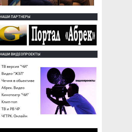
НАШИ ПАРТНЕРЫ
НАШИ ВИДЕОПРОЕКТЫ
ТВ версия "ЧИ"
Видео-"ЖЗЛ"
Чечня в обьективе
Абрек. Видео
Кинотеатр "ЧИ"
Клип-топ
ТВ и РВ ЧР
ЧГТРК. Онлайн