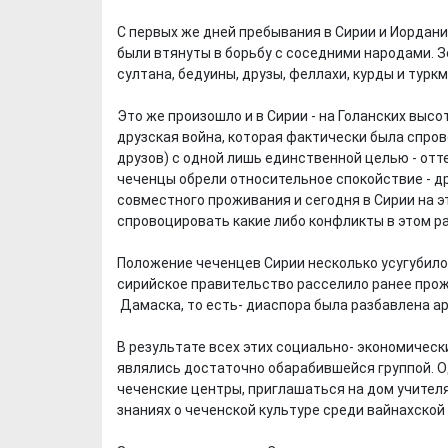
С первых же дней пребывания в Сирии и Иордан
были втянуты в борьбу с соседними народами. З
султана, бедуины, друзы, феллахи, курды и ту
Это же произошло и в Сирии - на Голанских высо
друзская война, которая фактически была спро
друзов) с одной лишь единственной целью - отте
чеченцы обрели относительное спокойствие - д
совместного проживания и сегодня в Сирии на эт
спровоцировать какие либо конфликты в этом р
Положение чеченцев Сирии несколько усугубило
сирийское правительство расселило ранее прож
Дамаска, то есть- диаспора была разбавлена а
В результате всех этих социально- экономическ
являлись достаточно обарабившейся группой. О
чеченские центры, приглашаться на дом учителя
знаниях о чеченской культуре среди вайнахской