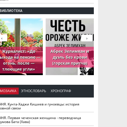
БИБЛИОТЕКА
‹
›
Журналист: «До
Абрек Зелимхан и
Абрек Зели
ыхода на пенсию —
дуэль без крови
петух, ко
огонь, после —
(горская притча)
принёс де
тлеющие угли»
МОЗАИКА
ЭТНОСЛОВАРЬ
ХРОНОГРАФ
ЧНЯ. Кунта-Хаджи Кишиев и гуноевцы: история
ховной связи
ЧНЯ. Первая чеченская женщина - переводчица
умова Бата (Хава)