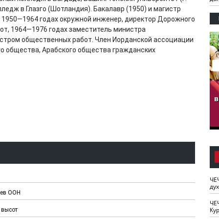
ледж в Глазго (Шотландия). Бакалавр (1950) и магистр
 В 1950—1964 годах окружной инженер, директор Дорожного
т, 1964—1976 годах заместитель министра
истром общественных работ. Член Иорданской ассоциации
го общества, Арабского общества гражданских
гузов.
ЧЕЧНЯ. Обарг Варин
ЧЕЧНЯ. Хьаьжин
ан"
илли
мурд - обарг Вара
в
к)
ЧЕ
ду
цев ООН
ЧЕ
Кур
 высот