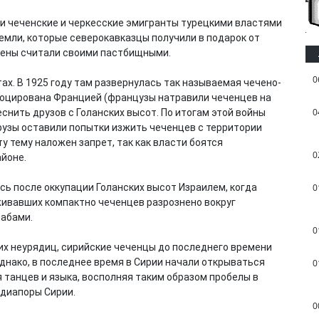
ии чеченские и черкесские эмигранты турецкими властями
емли, которые северокавказцы получили в подарок от
ркмены считали своими пастбищными.
0
тах. В 1925 году там развернулась так называемая чечено-
воцирована Францией (французы натравили чеченцев на
0
снить друзов с Голанских высот. По итогам этой войны
рузы оставили попытки изжить чеченцев с территории
у тему наложен запрет, так как власти боятся
0
айоне.
сь после оккупации Голанских высот Израилем, когда
0
ивавших компактно чеченцев разрознено вокруг
рабами.
0
их неурядиц, сирийские чеченцы до последнего времени
днако, в последнее время в Сирии начали открываться
0
 танцев и языка, восполняя таким образом пробелы в
 диапоры Сирии.
0