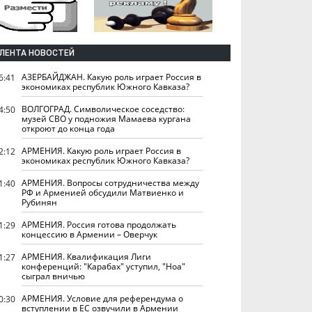
ЛЕНТА НОВОСТЕЙ
АЗЕРБАЙДЖАН. Какую роль играет Россия в
6:41
экономиках республик Южного Кавказа?
ВОЛГОГРАД. Символическое соседство:
4:50
музей СВО у подножия Мамаева кургана
откроют до конца года
АРМЕНИЯ. Какую роль играет Россия в
2:12
экономиках республик Южного Кавказа?
АРМЕНИЯ. Вопросы сотрудничества между
1:40
РФ и Арменией обсудили Матвиенко и
Рубинян
АРМЕНИЯ. Россия готова продолжать
1:29
концессию в Армении – Оверчук
АРМЕНИЯ. Квалификация Лиги
1:27
конференций: "Карабах" уступил, "Ноа"
сыграл вничью
АРМЕНИЯ. Условие для референдума о
0:30
вступлении в ЕС озвучили в Армении