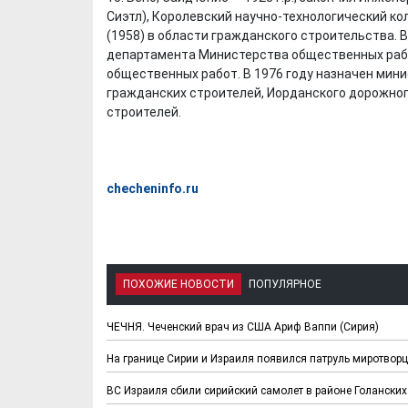
Сиэтл), Королевский научно-технологический кол
(1958) в области гражданского строительства.
департамента Министерства общественных рабо
общественных работ. В 1976 году назначен мин
гражданских строителей, Иорданского дорожно
строителей.
Х. Гапураев. Капкан
ЧЕЧНЯ. А. Ту
для Зелимхана (Отр.
"Зелимх
checheninfo.ru
из романа «1овда»)
(Отрыво
ПОХОЖИЕ НОВОСТИ
ПОПУЛЯРНОЕ
ЧЕЧНЯ. Чеченский врач из США Ариф Ваппи (Сирия)
На границе Сирии и Израиля появился патруль миротвор
ВС Израиля сбили сирийский самолет в районе Голанских