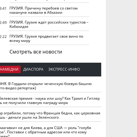
ГРУЗИЯ. Причину перебоев со светом
3:41
накануне назвали в Абхазии
ГРУЗИЯ. Грузия ждет российских туристов –
2:49
Кобахидзе
ГРУЗИЯ. Грузия продвигает свое вино по
2:22
всему миру
Смотреть все новости
НАМЕДНИ
ДИАСПОРА
ЭКСПРЕСС-ИНФО
ЧНЯ. В Гордали открыли чеченскую боевую башню
ото-видео репортаж)
белевская премия - наука или шоу? Как Трамп и Гитлер
ть не получили главную награду мира
вр ограбили, потому что Франция бедна, как церковная
шь - деньги ушли на Зеленского
омагавки» не для Киева, а для США — роль "голубя
ра". Поставки с обратным адресом или кто кому
лжен?