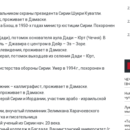
2
начальником охраны президента Сирии Шукри Куватли.
к, проживает в Дамаске.
2
а Бхош, в 1950-х годах министр юстиции Сирии. Похоронен
2
Дади), потомок основателя аула Дади – Юрт (Чечня). В
ль – Джазира с центром в Дейр – Эз – Зоре.
елевидения, проживает в Дамаске.
нерал, потомок выходцев из селения Дади – Юрт,
нистерства обороны Сирии. Умер в 1994 г., похоронен в
ЧЕ
(ф
ожник – каллиграфист, проживает в Дамаске.
 проживает в Дамаске.
Но
чу
ерой Сирии и Иордании, участник арабо - израильской
Лу
ии, внучатый племянник Зелимхана Харачоевского
мы
тка и писательница
«Т
й ученый из Сирии нач. 20 века.
ми
нерный колледж в Багдаде, Вашингтонский университет (г.
до