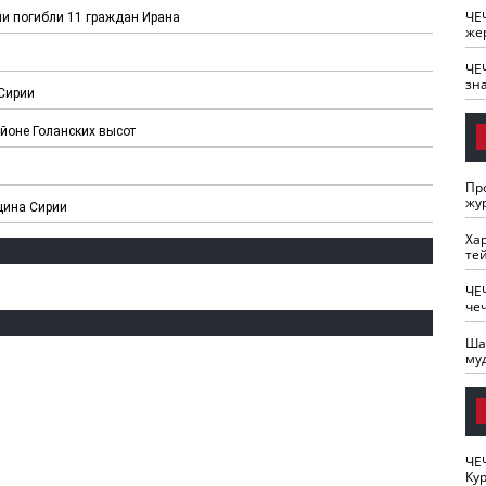
ЧЕ
ии погибли 11 граждан Ирана
же
ЧЕ
зн
 Сирии
айоне Голанских высот
Пр
жу
щина Сирии
Ха
те
ЧЕ
че
Ша
му
ЧЕ
Кур