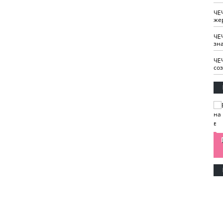
ЧЕ
же
ЧЕ
зн
ЧЕ
со
изайн
Одобряете ли вы
Нужна ли "хартия
Ахмат"
антитабачный
ответственного
законопроект?
блогера"?