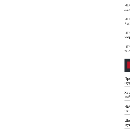
ЧЕ
ду
ЧЕ
Кур
ЧЕ
же
ЧЕ
зн
Пр
жу
Ха
те
ЧЕ
че
Ша
му