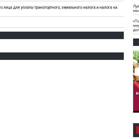
Лу
о лица для уплаты транспортного, земельного налога и налога на
мы
«Т
ми
до
гузов.
ЧЕЧНЯ. Обарг Варин
ЧЕЧНЯ. Хьаьжин
ан"
илли
мурд - обарг Вара
в
к)