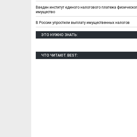
Введен институт единого налогового платежа физическог
имущество
В России упростили выплату имущественных налогов
ЭТО НУЖНО ЗНАТЬ:
ЧТО ЧИТАЮТ. BEST:
Х. Гапураев. Капкан
ЧЕЧНЯ. А. Ту
для Зелимхана (Отр.
"Зелимх
из романа «1овда»)
(Отрыво