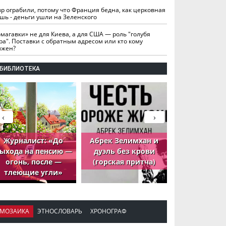
вр ограбили, потому что Франция бедна, как церковная
шь - деньги ушли на Зеленского
омагавки» не для Киева, а для США — роль "голубя
ра". Поставки с обратным адресом или кто кому
лжен?
БИБЛИОТЕКА
‹
›
Журналист: «До
Абрек Зелимхан и
Абрек Зели
ыхода на пенсию —
дуэль без крови
петух, ко
огонь, после —
(горская притча)
принёс де
тлеющие угли»
МОЗАИКА
ЭТНОСЛОВАРЬ
ХРОНОГРАФ