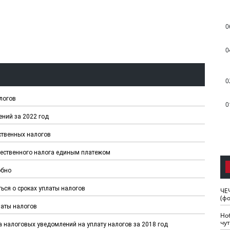
0
0
0
логов
0
ний за 2022 год
ственных налогов
щественного налога единым платежом
обно
ься о сроках уплаты налогов
ЧЕ
(ф
латы налогов
Но
чу
 налоговых уведомлений на уплату налогов за 2018 год