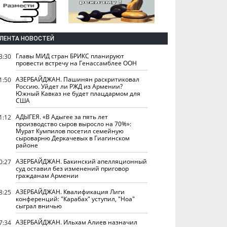
ЛЕНТА НОВОСТЕЙ
Главы МИД стран БРИКС планируют
3:30
провести встречу на Генассамблее ООН
АЗЕРБАЙДЖАН. Пашинян раскритиковал
1:50
Россию. Уйдет ли РЖД из Армении?
Южный Кавказ не будет плацдармом для
США
АДЫГЕЯ. «В Адыгее за пять лет
1:12
производство сыров выросло на 70%»:
Мурат Кумпилов посетил семейную
сыроварню Деркачевых в Гиагинском
районе
АЗЕРБАЙДЖАН. Бакинский апелляционный
0:27
суд оставил без изменений приговор
гражданам Армении
АЗЕРБАЙДЖАН. Квалификация Лиги
8:25
конференций: "Карабах" уступил, "Ноа"
сыграл вничью
АЗЕРБАЙДЖАН. Ильхам Алиев назначил
7:34