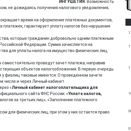
ИНГУШЕТИЯ.
Возможность
ом, не дожидаясь получения налогового уведомления,
 сокращает время на оформление платёжных документов,
х платежек, гарантирует уплату налогов без нарушения
1
ства, которые гражданин добровольно одним платежным
Российской Федерации. Сумма зачисляется на
1
тва для уплаты налога на имущество физических лиц,
ы самостоятельно проведут зачет платежа, направив
1
ствующих объектов налогообложения. В первую очередь
и у физлиц таковые имеются. О проведенном зачете
м числе и через Личный кабинет.
ерез «
Личный кабинет налогоплательщика для
1
официального сайта ФНС России: «
Уплата налогов,
налогов за третьих лиц», «Заполнение платежного
0
м для физических лиц, при этом у них остается право
0