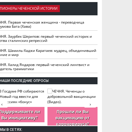
ПИОНЕРЫ ЧЕЧЕНСКОЙ ИСТОРИИ
ЧНЯ. Первая чеченская женщина - переводчица
умова Бата (Хава)
ЧНЯ. Заурбек Шерипов: первый чеченский историк и
ртва сталинских репрессий
ЧНЯ. Шамиль-Хаджи Каратаев: мудрец, объединивший
ание и мир
ЧНЯ. Халид Яндаров: первый чеченский лингвист и
здатель грамматики
НАШИ ПОСЛЕДНИЕ ОПРОСЫ
‹
›
Поддерживаете ли
Прошли ли Вы
Как Вы оцен
Вы инициативу?
вакцинацию от
деятельность
короновируса?
ЧР?
МЫ В СЕТЯХ: