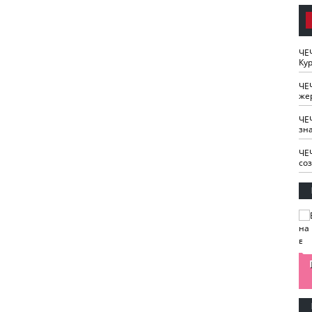
ЧЕ
Кур
ЧЕ
же
ЧЕ
зн
ЧЕ
со
изайн
Одобряете ли вы
Нужна ли "хартия
Ахмат"
антитабачный
ответственного
законопроект?
блогера"?