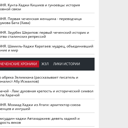
ЧНЯ. Кунта-Хаджи Кишиев и гуноевцы: история
ховной связи
ЧНЯ. Первая чеченская женщина - переводчица
умова Бата (Хава)
ЧНЯ. Заурбек Шерипов: первый чеченский историк и
ртва сталинских репрессий
ЧНЯ. Шамиль-Хаджи Каратаев: мудрец, объединивший
ание и мир
ЧЕЧЕНСКИЕ ХРОНИКИ
ЖЗЛ
ЛИКИ ИСТОРИИ
о абрека Зелимхана (рассказывает писатель и
рналист Абу Исмаилов)
рачой - Лам: духовная крепость и исторический символ
йпа Харачой
ЧНЯ. Мохмад-Хаджи из Атаги: архитектор союза
ченцев и ингушей
мсуддин-хаджи Автахаджиев: девять хаджей и
дрость веков