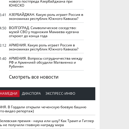
нового постпреда Азербайджана при
ЮНЕСКО
АЗЕРБАЙДЖАН. Какую роль играет Россия в
6:41
экономиках республик Южного Кавказа?
ВОЛГОГРАД. Символическое соседство:
4:50
музей СВО у подножия Мамаева кургана
откроют до конца года
АРМЕНИЯ. Какую роль играет Россия в
2:12
экономиках республик Южного Кавказа?
АРМЕНИЯ. Вопросы сотрудничества между
1:40
РФ и Арменией обсудили Матвиенко и
Рубинян
Смотреть все новости
НАМЕДНИ
ДИАСПОРА
ЭКСПРЕСС-ИНФО
ЧНЯ. В Гордали открыли чеченскую боевую башню
ото-видео репортаж)
белевская премия - наука или шоу? Как Трамп и Гитлер
ть не получили главную награду мира