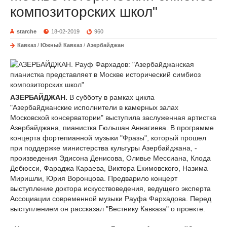
композиторских школ"
starche
18-02-2019
960
Кавказ
/
Южный Кавказ
/
Азербайджан
АЗЕРБАЙДЖАН.
В субботу в рамках цикла
"Азербайджанские исполнители в камерных залах
Московской консерватории" выступила заслуженная артистка
Азербайджана, пианистка Гюльшан Аннагиева. В программе
концерта фортепианной музыки "Фразы", который прошел
при поддержке министерства культуры Азербайджана, -
произведения Эдисона Денисова, Оливье Мессиана, Клода
Дебюсси, Фараджа Караева, Виктора Екимовского, Назима
Миришли, Юрия Воронцова. Предварило концерт
выступление доктора искусствоведения, ведущего эксперта
Ассоциации современной музыки Рауфа Фархадова. Перед
выступлением он рассказал "Вестнику Кавказа" о проекте.