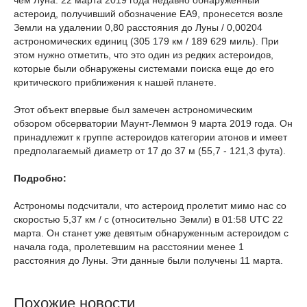
чем Луна. 22 марта 2019 года недавно обнаруженный
астероид, получивший обозначение EA9, пронесется возле
Земли на удалении 0,80 расстояния до Луны / 0,00204
астрономических единиц (305 179 км / 189 629 миль). При
этом нужно отметить, что это один из редких астероидов,
которые были обнаружены системами поиска еще до его
критического приближения к нашей планете.
Этот объект впервые был замечен астрономическим
обзором обсерватории Маунт-Леммон 9 марта 2019 года. Он
принадлежит к группе астероидов категории атонов и имеет
предполагаемый диаметр от 17 до 37 м (55,7 - 121,3 фута).
Подробно:
Астрономы подсчитали, что астероид пролетит мимо нас со
скоростью 5,37 км / с (относительно Земли) в 01:58 UTC 22
марта. Он станет уже девятым обнаруженным астероидом с
начала года, пролетевшим на расстоянии менее 1
расстояния до Луны. Эти данные были получены 11 марта.
Похожие новости