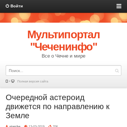
Войти
Мультипортал
"Чеченинфо"
Все о Чечне и мире
Полная версия сайта
Очередной астероид
движется по направлению к
Земле
starche
13-03-2019
706