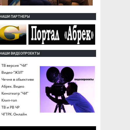
НАШИ ПАРТНЕРЫ
НАШИ ВИДЕОПРОЕКТЫ
ТВ версия "ЧИ"
Видео-"ЖЗЛ"
Чечня в обьективе
Абрек. Видео
Кинотеатр "ЧИ"
Клип-топ
ТВ и РВ ЧР
ЧГТРК. Онлайн