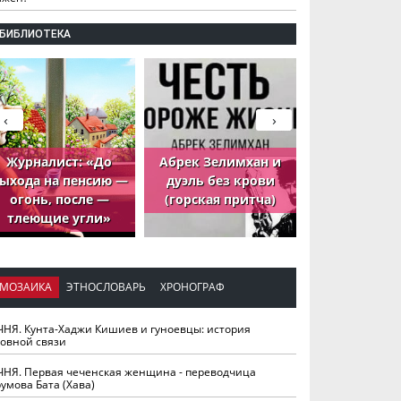
БИБЛИОТЕКА
‹
›
Журналист: «До
Абрек Зелимхан и
Абрек Зели
ыхода на пенсию —
дуэль без крови
петух, ко
огонь, после —
(горская притча)
принёс де
тлеющие угли»
МОЗАИКА
ЭТНОСЛОВАРЬ
ХРОНОГРАФ
ЧНЯ. Кунта-Хаджи Кишиев и гуноевцы: история
ховной связи
ЧНЯ. Первая чеченская женщина - переводчица
умова Бата (Хава)