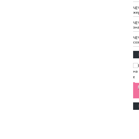
ЧЕ
же
ЧЕ
зн
ЧЕ
со
изайн
Одобряете ли вы
Нужна ли "хартия
Ахмат"
антитабачный
ответственного
законопроект?
блогера"?