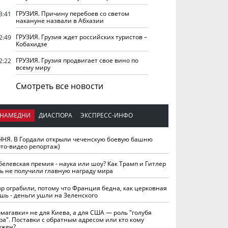
ГРУЗИЯ. Причину перебоев со светом
3:41
накануне назвали в Абхазии
ГРУЗИЯ. Грузия ждет российских туристов –
2:49
Кобахидзе
ГРУЗИЯ. Грузия продвигает свое вино по
2:22
всему миру
Смотреть все новости
НАМЕДНИ
ДИАСПОРА
ЭКСПРЕСС-ИНФО
ЧНЯ. В Гордали открыли чеченскую боевую башню
ото-видео репортаж)
белевская премия - наука или шоу? Как Трамп и Гитлер
ть не получили главную награду мира
вр ограбили, потому что Франция бедна, как церковная
шь - деньги ушли на Зеленского
омагавки» не для Киева, а для США — роль "голубя
ра". Поставки с обратным адресом или кто кому
лжен?