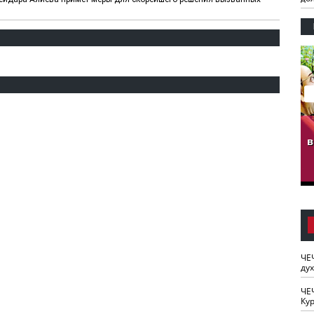
гузов.
ЧЕЧНЯ. Обарг Варин
ЧЕЧНЯ. Хьаьжин
ан"
илли
мурд - обарг Вара
в
к)
ЧЕ
ду
ЧЕ
Кур