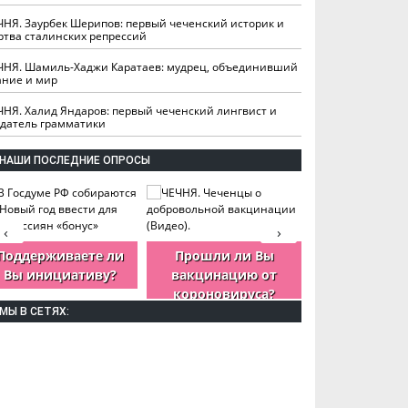
ЧНЯ. Заурбек Шерипов: первый чеченский историк и
ртва сталинских репрессий
ЧНЯ. Шамиль-Хаджи Каратаев: мудрец, объединивший
ание и мир
ЧНЯ. Халид Яндаров: первый чеченский лингвист и
здатель грамматики
НАШИ ПОСЛЕДНИЕ ОПРОСЫ
‹
›
Поддерживаете ли
Прошли ли Вы
Как Вы оцен
Вы инициативу?
вакцинацию от
деятельность
короновируса?
ЧР?
МЫ В СЕТЯХ: