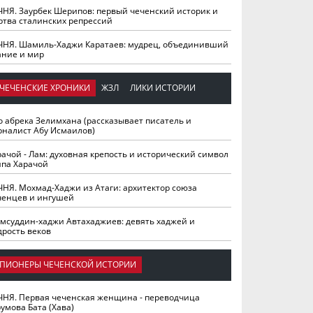
ЧНЯ. Заурбек Шерипов: первый чеченский историк и
ртва сталинских репрессий
ЧНЯ. Шамиль-Хаджи Каратаев: мудрец, объединивший
ание и мир
ЧЕЧЕНСКИЕ ХРОНИКИ
ЖЗЛ
ЛИКИ ИСТОРИИ
о абрека Зелимхана (рассказывает писатель и
рналист Абу Исмаилов)
рачой - Лам: духовная крепость и исторический символ
йпа Харачой
ЧНЯ. Мохмад-Хаджи из Атаги: архитектор союза
ченцев и ингушей
мсуддин-хаджи Автахаджиев: девять хаджей и
дрость веков
ПИОНЕРЫ ЧЕЧЕНСКОЙ ИСТОРИИ
ЧНЯ. Первая чеченская женщина - переводчица
умова Бата (Хава)