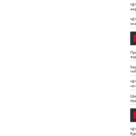
ЧЕ
же
ЧЕ
зн
Пр
жу
Ха
те
ЧЕ
че
Ша
му
ЧЕ
Кур