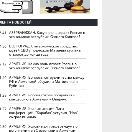
ЛЕНТА НОВОСТЕЙ
АЗЕРБАЙДЖАН. Какую роль играет Россия в
6:41
экономиках республик Южного Кавказа?
ВОЛГОГРАД. Символическое соседство:
4:50
музей СВО у подножия Мамаева кургана
откроют до конца года
АРМЕНИЯ. Какую роль играет Россия в
2:12
экономиках республик Южного Кавказа?
АРМЕНИЯ. Вопросы сотрудничества между
1:40
РФ и Арменией обсудили Матвиенко и
Рубинян
АРМЕНИЯ. Россия готова продолжать
1:29
концессию в Армении – Оверчук
АРМЕНИЯ. Квалификация Лиги
1:27
конференций: "Карабах" уступил, "Ноа"
сыграл вничью
АРМЕНИЯ. Условие для референдума о
0:30
вступлении в ЕС озвучили в Армении