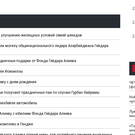
2
2
о улучшению жилищных условий семей шехидов
2
ли могилу общенационального лидера Азербайджана Гейдара
дничные подарки от Фонда Гейдара Алиева
или Исмаиллы
еву с днем рождения
ЧЕ
(ф
 получают праздничные паи по случаю Гурбан байрамы
Но
чу
зизбейли автомобиль
Лу
лиеву с юбилеем Фонда Гейдара Алиева
мы
комплекс в Гяндже
«Т
ми
до
йдара Алиева примет меры для скорейшего решения вызванных