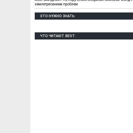
землетрясением проблем
ЭТО НУЖНО ЗНАТЬ:
ЧТО ЧИТАЮТ. BEST:
Х. Гапураев. Капкан
ЧЕЧНЯ. А. Ту
для Зелимхана (Отр.
"Зелимх
из романа «1овда»)
(Отрыво