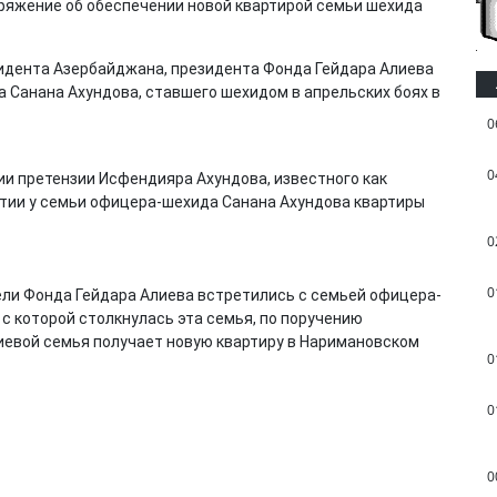
идента Азербайджана, президента Фонда Гейдара Алиева
 Санана Ахундова, ставшего шехидом в апрельских боях в
0
0
ии претензии Исфендияра Ахундова, известного как
тии у семьи офицера-шехида Санана Ахундова квартиры
0
0
ли Фонда Гейдара Алиева встретились с семьей офицера-
 с которой столкнулась эта семья, по поручению
иевой семья получает новую квартиру в Наримановском
0
0
0