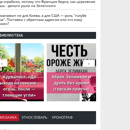
вр ограбили, потому что Франция бедна, как церковная
шь - деньги ушли на Зеленского
омагавки» не для Киева, а для США — роль "голубя
ра". Поставки с обратным адресом или кто кому
лжен?
БИБЛИОТЕКА
‹
›
Журналист: «До
Абрек Зелимхан и
Абрек Зели
ыхода на пенсию —
дуэль без крови
петух, ко
огонь, после —
(горская притча)
принёс де
тлеющие угли»
МОЗАИКА
ЭТНОСЛОВАРЬ
ХРОНОГРАФ