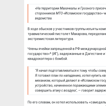
«На территории Махачкалы и Грозного пресеч
сторонников МТО «Исламское государство» чи
ведомства.
В ходе обысков у участников группы изъяты ко
травматический пистолет Макарова, переделанн
экстремистская литература.
Члены ячейки запрещенной в РФ международной
государство»* (ИГ), задержанные в Дагестане и
квадрокоптера с бомбой.
"Я начал подготавливаться к тому, чтобы со
Я готовил план по нападению, хотел купить к
механизм, который делают в «Исламском гос
устройство, начиненное поражающими элемен
совершить атаку с воздуха", — говорит задер
По его словам, он хотел использовать «самоде