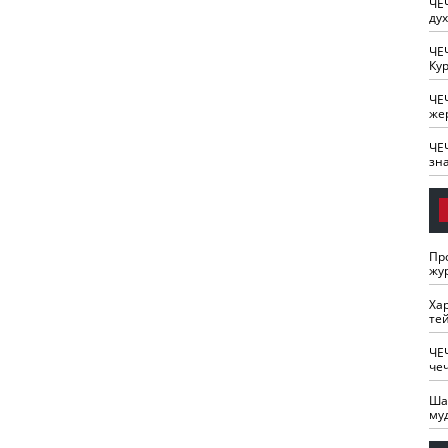
ЧЕ
ду
ЧЕ
Кур
ЧЕ
же
ЧЕ
зн
Пр
жу
Ха
те
ЧЕ
че
Ша
му