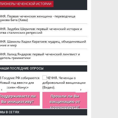
ПИОНЕРЫ ЧЕЧЕНСКОЙ ИСТОРИИ
ЧНЯ. Первая чеченская женщина - переводчица
умова Бата (Хава)
ЧНЯ. Заурбек Шерипов: первый чеченский историк и
ртва сталинских репрессий
ЧНЯ. Шамиль-Хаджи Каратаев: мудрец, объединивший
ание и мир
ЧНЯ. Халид Яндаров: первый чеченский лингвист и
здатель грамматики
НАШИ ПОСЛЕДНИЕ ОПРОСЫ
‹
›
Поддерживаете ли
Прошли ли Вы
Как Вы оцен
Вы инициативу?
вакцинацию от
деятельность
короновируса?
ЧР?
МЫ В СЕТЯХ: