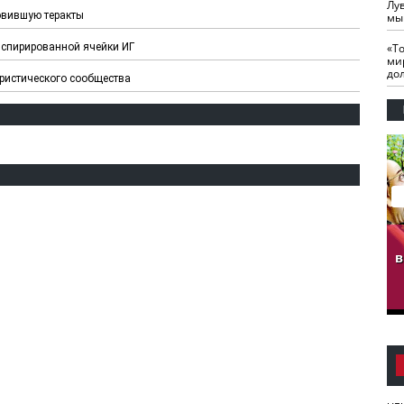
Лу
овившую теракты
мы
«Т
нспирированной ячейки ИГ
ми
до
ристического сообщества
гузов.
ЧЕЧНЯ. Обарг Варин
ЧЕЧНЯ. Хьаьжин
ан"
илли
мурд - обарг Вара
в
к)