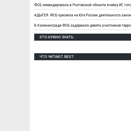
ФСБ ликвидировала в Ростовской области ячейку ИГ, гот
АДЫГЕЯ. ФСБ пресекла на Юге России деятельность зако
В Калининграде ФСБ задержала девять участников терро
ЭТО НУЖНО ЗНАТЬ:
ЧТО ЧИТАЮТ. BEST:
Х. Гапураев. Капкан
ЧЕЧНЯ. А. Ту
для Зелимхана (Отр.
"Зелимх
из романа «1овда»)
(Отрыво