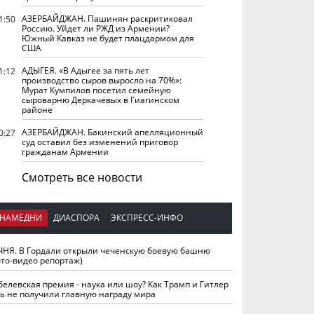
АЗЕРБАЙДЖАН. Пашинян раскритиковал
1:50
Россию. Уйдет ли РЖД из Армении?
Южный Кавказ не будет плацдармом для
США
АДЫГЕЯ. «В Адыгее за пять лет
1:12
производство сыров выросло на 70%»:
Мурат Кумпилов посетил семейную
сыроварню Деркачевых в Гиагинском
районе
АЗЕРБАЙДЖАН. Бакинский апелляционный
0:27
суд оставил без изменений приговор
гражданам Армении
Смотреть все новости
НАМЕДНИ
ДИАСПОРА
ЭКСПРЕСС-ИНФО
ЧНЯ. В Гордали открыли чеченскую боевую башню
ото-видео репортаж)
белевская премия - наука или шоу? Как Трамп и Гитлер
ть не получили главную награду мира