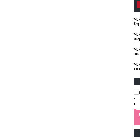
ЧЕ
Кур
ЧЕ
же
ЧЕ
зн
ЧЕ
со
изайн
Одобряете ли вы
Нужна ли "хартия
Ахмат"
антитабачный
ответственного
законопроект?
блогера"?