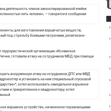
ена деятельность членов законспирированной ячейки
сленностью пять человек», — говорится в сообщении
1
мпоненты для изготовления взрывчатых веществ,
ый под стрельбу боевыми патронами, религиозно-
1
 террористической организации «Исламское
 Чечне, готовили атаку на сотрудников МВД при помощи
1
1
вершить вооруженную атаку на сотрудников ДПС или МВД.
вадрокоптер и установить на нем специальный спусковой
1
ударстве»*, хотел использовать самодельное взрывное
тами и прикрепленное к квадрокоптеру, хотел
жанный.
1
1
льное взрывное устройство, начиненное поражающими