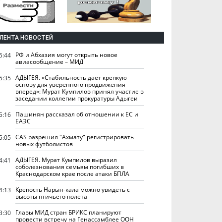
ЛЕНТА НОВОСТЕЙ
РФ и Абхазия могут открыть новое
5:44
авиасообщение – МИД
АДЫГЕЯ. «Стабильность дает крепкую
5:35
основу для уверенного продвижения
вперед»: Мурат Кумпилов принял участие в
заседании коллегии прокуратуры Адыгеи
Пашинян рассказал об отношении к ЕС и
5:16
ЕАЭС
CAS разрешил "Ахмату" регистрировать
5:05
новых футболистов
АДЫГЕЯ. Мурат Кумпилов выразил
4:41
соболезнования семьям погибших в
Краснодарском крае после атаки БПЛА
Крепость Нарын-кала можно увидеть с
4:13
высоты птичьего полета
Главы МИД стран БРИКС планируют
3:30
провести встречу на Генассамблее ООН