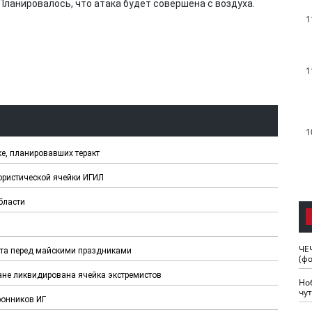
Планировалось, что атака будет совершена с воздуха.
1
1
1
е, планировавших теракт
рористической ячейки ИГИЛ
бласти
ЧЕ
кта перед майскими праздниками
(ф
ане ликвидирована ячейка экстремистов
Но
чу
ронников ИГ