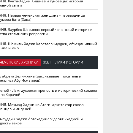
ЧНЯ. Кунта-Хаджи Кишиев и гуноевцы: история
ховной связи
ЧНЯ. Первая чеченская женщина - переводчица
умова Бата (Хава)
ЧНЯ. Заурбек Шерипов: первый чеченский историк и
ртва сталинских репрессий
ЧНЯ. Шамиль-Хаджи Каратаев: мудрец, объединивший
ание и мир
ЧЕЧЕНСКИЕ ХРОНИКИ
ЖЗЛ
ЛИКИ ИСТОРИИ
о абрека Зелимхана (рассказывает писатель и
рналист Абу Исмаилов)
рачой - Лам: духовная крепость и исторический символ
йпа Харачой
ЧНЯ. Мохмад-Хаджи из Атаги: архитектор союза
ченцев и ингушей
мсуддин-хаджи Автахаджиев: девять хаджей и
дрость веков