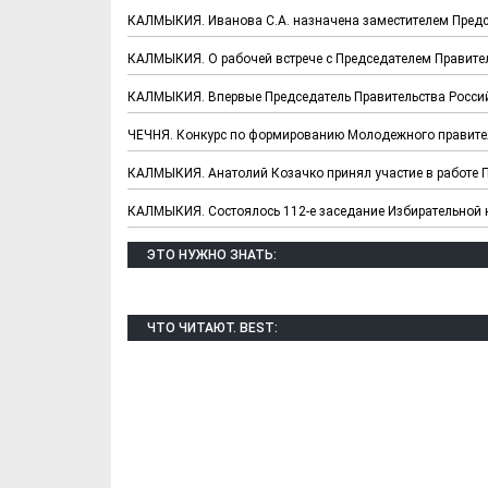
КАЛМЫКИЯ. Иванова С.А. назначена заместителем Предс
КАЛМЫКИЯ. О рабочей встрече с Председателем Правите
КАЛМЫКИЯ. Впервые Председатель Правительства Россий
ЧЕЧНЯ. Конкурс по формированию Молодежного правите
КАЛМЫКИЯ. Анатолий Козачко принял участие в работе 
КАЛМЫКИЯ. Состоялось 112-е заседание Избирательной
ЭТО НУЖНО ЗНАТЬ:
Х. Гапураев. Капкан
ЧЕЧНЯ. А. Ту
для Зелимхана (Отр.
"Зелимх
из романа «1овда»)
(Отрыво
ЧТО ЧИТАЮТ. BEST: