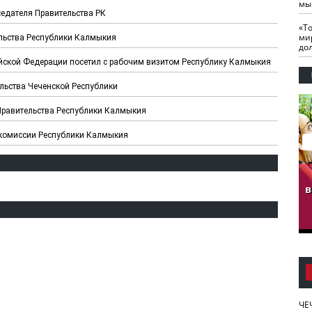
мы
едателя Правительства РК
«Т
ми
льства Республики Калмыкия
до
ской Федерации посетил с рабочим визитом Республику Калмыкия
льства Чеченской Республики
Правительства Республики Калмыкия
 комиссии Республики Калмыкия
гузов.
ЧЕЧНЯ. Обарг Варин
ЧЕЧНЯ. Хьаьжин
ан"
илли
мурд - обарг Вара
в
к)
ЧЕ