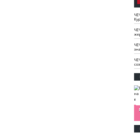
ЧЕ
Кур
ЧЕ
же
ЧЕ
зн
ЧЕ
со
изайн
Одобряете ли вы
Нужна ли "хартия
Ахмат"
антитабачный
ответственного
законопроект?
блогера"?