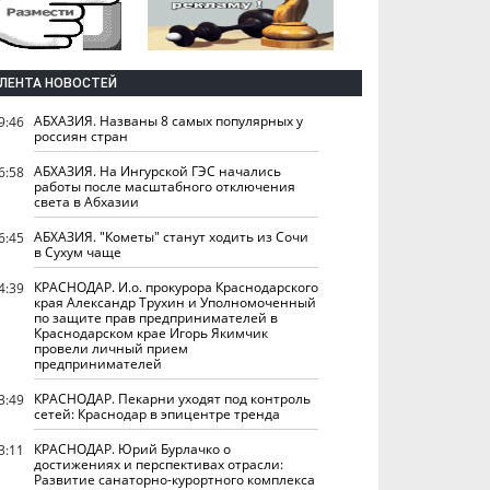
ЛЕНТА НОВОСТЕЙ
АБХАЗИЯ. Названы 8 самых популярных у
9:46
россиян стран
АБХАЗИЯ. На Ингурской ГЭС начались
6:58
работы после масштабного отключения
света в Абхазии
АБХАЗИЯ. "Кометы" станут ходить из Сочи
6:45
в Сухум чаще
КРАСНОДАР. И.о. прокурора Краснодарского
4:39
края Александр Трухин и Уполномоченный
по защите прав предпринимателей в
Краснодарском крае Игорь Якимчик
провели личный прием
предпринимателей
КРАСНОДАР. Пекарни уходят под контроль
3:49
сетей: Краснодар в эпицентре тренда
КРАСНОДАР. Юрий Бурлачко о
3:11
достижениях и перспективах отрасли:
Развитие санаторно-курортного комплекса