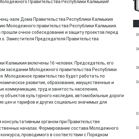
ференц-зале Дома Правительства Республики Калмыкия
нию Молодежного правительства Республики Калмыкия.
 прошли очное собеседование и защиту проектов перед
0
и.о. Заместителя Председателя Правительства
0
и Калмыкия включены 16 человек. Председатель, его
0
вом заседании Молодежного правительства Республики
я. Молодежное правительство будет работать по
0
номическое развитие, образование, имущественные и
е коммуникации, труд и занятость населения,
ну объектов культурного наследия, автомобильные дороги
е цен и тарифов и других социально значимых для
0
 консультативным органом при Правительстве
0
ственных началах. Формирование состава Молодежного
конкурса, проводимого в соответствии с Порядком