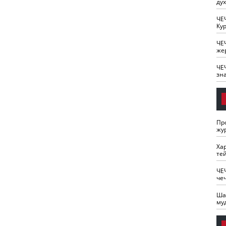
ду
ЧЕ
Кур
ЧЕ
же
ЧЕ
зн
Пр
жу
Ха
те
ЧЕ
че
Ша
му