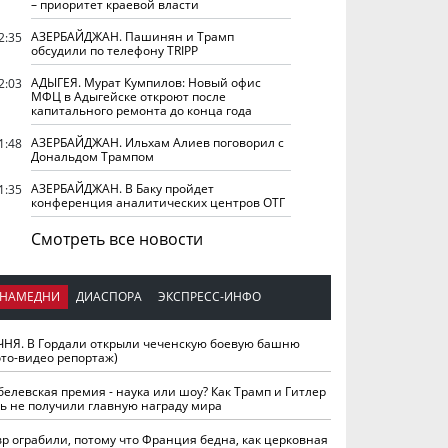
– приоритет краевой власти
АЗЕРБАЙДЖАН. Пашинян и Трамп
2:35
обсудили по телефону TRIPP
АДЫГЕЯ. Мурат Кумпилов: Новый офис
2:03
МФЦ в Адыгейске откроют после
капитального ремонта до конца года
АЗЕРБАЙДЖАН. Ильхам Алиев поговорил с
1:48
Дональдом Трампом
АЗЕРБАЙДЖАН. В Баку пройдет
1:35
конференция аналитических центров ОТГ
Смотреть все новости
НАМЕДНИ
ДИАСПОРА
ЭКСПРЕСС-ИНФО
ЧНЯ. В Гордали открыли чеченскую боевую башню
ото-видео репортаж)
белевская премия - наука или шоу? Как Трамп и Гитлер
ть не получили главную награду мира
вр ограбили, потому что Франция бедна, как церковная