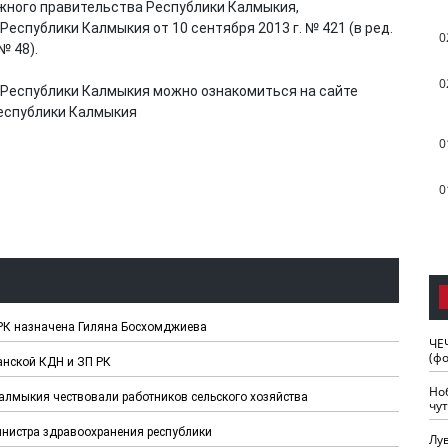
ного правительства Республики Калмыкия,
спублики Калмыкия от 10 сентября 2013 г. № 421 (в ред.
0
№ 48).
0
Республики Калмыкия можно ознакомиться на сайте
еспублики Калмыкия
0
0
РК назначена Гиляна Босхомджиева
ЧЕ
(ф
анской КДН и ЗП РК
Но
лмыкия чествовали работников сельского хозяйства
чу
нистра здравоохранения республики
Лу