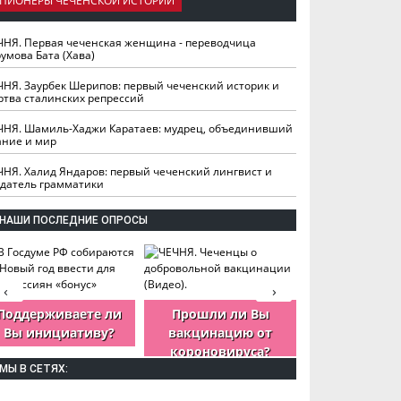
ПИОНЕРЫ ЧЕЧЕНСКОЙ ИСТОРИИ
ЧНЯ. Первая чеченская женщина - переводчица
умова Бата (Хава)
ЧНЯ. Заурбек Шерипов: первый чеченский историк и
ртва сталинских репрессий
ЧНЯ. Шамиль-Хаджи Каратаев: мудрец, объединивший
ание и мир
ЧНЯ. Халид Яндаров: первый чеченский лингвист и
здатель грамматики
НАШИ ПОСЛЕДНИЕ ОПРОСЫ
‹
›
Поддерживаете ли
Прошли ли Вы
Как Вы оцен
Вы инициативу?
вакцинацию от
деятельность
короновируса?
ЧР?
МЫ В СЕТЯХ: