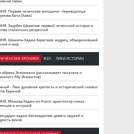
ховной связи
ЧНЯ. Первая чеченская женщина - переводчица
умова Бата (Хава)
ЧНЯ. Заурбек Шерипов: первый чеченский историк и
ртва сталинских репрессий
ЧНЯ. Шамиль-Хаджи Каратаев: мудрец, объединивший
ание и мир
ЧЕЧЕНСКИЕ ХРОНИКИ
ЖЗЛ
ЛИКИ ИСТОРИИ
о абрека Зелимхана (рассказывает писатель и
рналист Абу Исмаилов)
рачой - Лам: духовная крепость и исторический символ
йпа Харачой
ЧНЯ. Мохмад-Хаджи из Атаги: архитектор союза
ченцев и ингушей
мсуддин-хаджи Автахаджиев: девять хаджей и
дрость веков