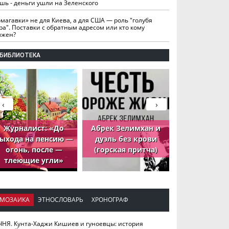
шь - деньги ушли на Зеленского
омагавки» не для Киева, а для США — роль "голубя
ра". Поставки с обратным адресом или кто кому
лжен?
БИБЛИОТЕКА
‹
›
Журналист: «До
Абрек Зелимхан и
Абрек Зели
ыхода на пенсию —
дуэль без крови
петух, ко
огонь, после —
(горская притча)
принёс де
тлеющие угли»
МОЗАИКА
ЭТНОСЛОВАРЬ
ХРОНОГРАФ
ЧНЯ. Кунта-Хаджи Кишиев и гуноевцы: история