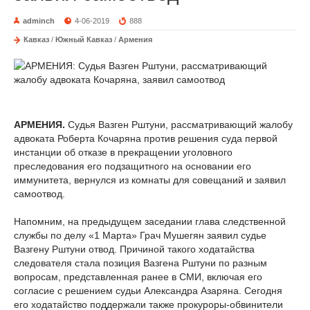
adminch
4-06-2019
888
Кавказ
/
Южный Кавказ
/
Армения
АРМЕНИЯ.
Судья Вазген Рштуни, рассматривающий жалобу
адвоката Роберта Кочаряна против решения суда первой
инстанции об отказе в прекращении уголовного
преследования его подзащитного на основании его
иммунитета, вернулся из комнаты для совещаний и заявил
самоотвод.
Напомним, на предыдущем заседании глава следственной
службы по делу «1 Марта» Грач Мушегян заявил судье
Вазгену Рштуни отвод. Причиной такого ходатайства
следователя стала позиция Вазгена Рштуни по разным
вопросам, представленная ранее в СМИ, включая его
согласие с решением судьи Александра Азаряна. Сегодня
его ходатайство поддержали также прокуроры-обвинители