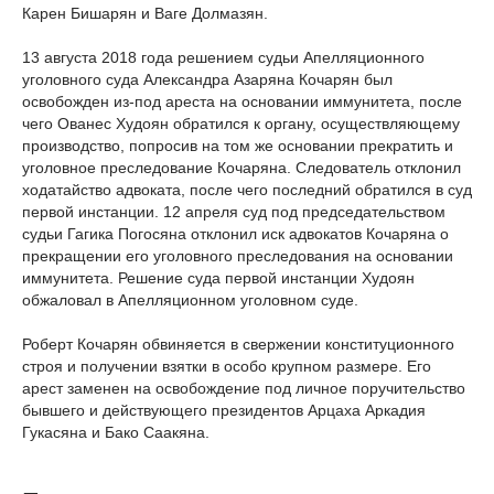
Карен Бишарян и Ваге Долмазян.
13 августа 2018 года решением судьи Апелляционного
уголовного суда Александра Азаряна Кочарян был
освобожден из-под ареста на основании иммунитета, после
чего Ованес Худоян обратился к органу, осуществляющему
производство, попросив на том же основании прекратить и
уголовное преследование Кочаряна. Следователь отклонил
ходатайство адвоката, после чего последний обратился в суд
первой инстанции. 12 апреля суд под председательством
судьи Гагика Погосяна отклонил иск адвокатов Кочаряна о
прекращении его уголовного преследования на основании
иммунитета. Решение суда первой инстанции Худоян
обжаловал в Апелляционном уголовном суде.
Роберт Кочарян обвиняется в свержении конституционного
строя и получении взятки в особо крупном размере. Его
арест заменен на освобождение под личное поручительство
бывшего и действующего президентов Арцаха Аркадия
Гукасяна и Бако Саакяна.