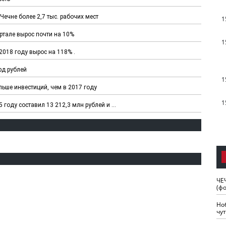
ечне более 2,7 тыс. рабочих мест
1
ртале вырос почти на 10%
1
2018 году вырос на 118% .
рд рублей
1
льше инвестиций, чем в 2017 году
1
году составил 13 212,3 млн рублей и ...
ЧЕ
(ф
Но
чу