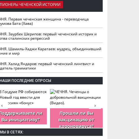
ПИОНЕРЫ ЧЕЧЕНСКОЙ ИСТОРИИ
ЧНЯ. Первая чеченская женщина - переводчица
умова Бата (Хава)
ЧНЯ. Заурбек Шерипов: первый чеченский историк и
ртва сталинских репрессий
ЧНЯ. Шамиль-Хаджи Каратаев: мудрец, объединивший
ание и мир
ЧНЯ. Халид Яндаров: первый чеченский лингвист и
здатель грамматики
НАШИ ПОСЛЕДНИЕ ОПРОСЫ
‹
›
Поддерживаете ли
Прошли ли Вы
Как Вы оцен
Вы инициативу?
вакцинацию от
деятельность
короновируса?
ЧР?
МЫ В СЕТЯХ: