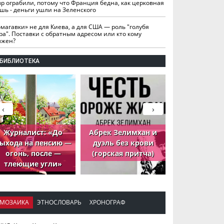
вр ограбили, потому что Франция бедна, как церковная
шь - деньги ушли на Зеленского
омагавки» не для Киева, а для США — роль "голубя
ра". Поставки с обратным адресом или кто кому
лжен?
БИБЛИОТЕКА
‹
›
Журналист: «До
Абрек Зелимхан и
Абрек Зели
ыхода на пенсию —
дуэль без крови
петух, ко
огонь, после —
(горская притча)
принёс де
тлеющие угли»
МОЗАИКА
ЭТНОСЛОВАРЬ
ХРОНОГРАФ