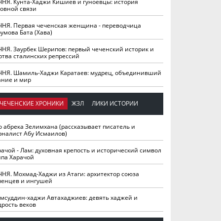
ЧНЯ. Кунта-Хаджи Кишиев и гуноевцы: история
ховной связи
ЧНЯ. Первая чеченская женщина - переводчица
умова Бата (Хава)
ЧНЯ. Заурбек Шерипов: первый чеченский историк и
ртва сталинских репрессий
ЧНЯ. Шамиль-Хаджи Каратаев: мудрец, объединивший
ание и мир
ЧЕЧЕНСКИЕ ХРОНИКИ
ЖЗЛ
ЛИКИ ИСТОРИИ
о абрека Зелимхана (рассказывает писатель и
рналист Абу Исмаилов)
рачой - Лам: духовная крепость и исторический символ
йпа Харачой
ЧНЯ. Мохмад-Хаджи из Атаги: архитектор союза
ченцев и ингушей
мсуддин-хаджи Автахаджиев: девять хаджей и
дрость веков