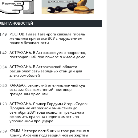
ЛЕНТА НОВОСТЕЙ
РОСТОВ. Глава Таганрога связала гибель
1:49
женщины при атаке ВСУ с нарушением
правил безопасности
АСТРАХАНЬ. В Астрахани умер подросток,
1:42
пострадавший при пожаре в жилом доме
АСТРАХАНЬ. В Астраханской области
0:34
расширяют сеть зарядных станций для
электромобилей
КАРАБАХ. Бакинский апелляционный суд
0:20
оставил без изменений приговор
гражданам Армении
АСТРАХАНЬ. Спикер Гордумы Игорь Седов:
1:23
Продление «гаражной амнистии» до
сентября 2031 года позволит гражданам
оформить права на недвижимость по
упрощенной процедуре
КРЫМ. Четверо погибших и трое раненых в
9:59
Крыму: Аксёнов подтвердил новые жертвы