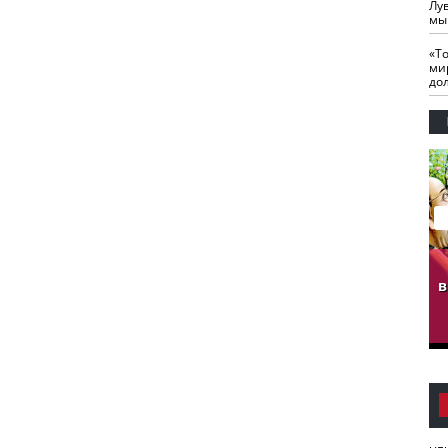
Лу
мы
«Т
ми
до
гузов.
ЧЕЧНЯ. Обарг Варин
ЧЕЧНЯ. Хьаьжин
ан"
илли
мурд - обарг Вара
в
к)