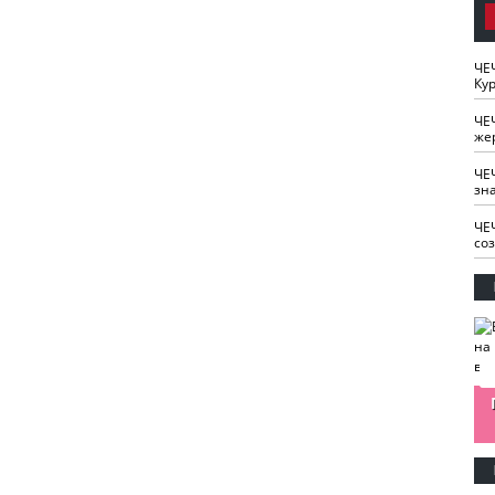
ЧЕ
Кур
ЧЕ
же
ЧЕ
зн
ЧЕ
со
изайн
Одобряете ли вы
Нужна ли "хартия
Ахмат"
антитабачный
ответственного
законопроект?
блогера"?