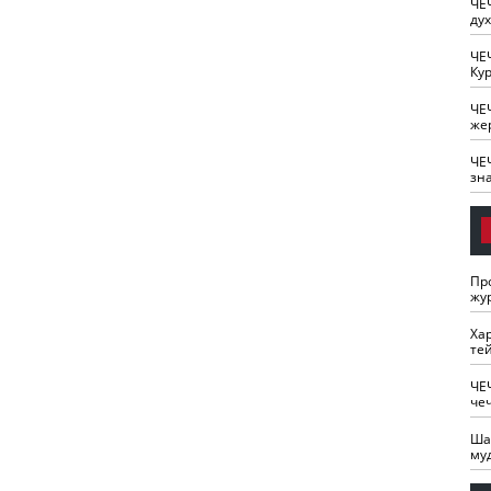
ЧЕ
ду
ЧЕ
Кур
ЧЕ
же
ЧЕ
зн
Пр
жу
Ха
те
ЧЕ
че
Ша
му