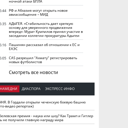
ночной атаки БПЛА
РФ и Абхазия могут открыть новое
5:44
авиасообщение – МИД
АДЫГЕЯ. «Стабильность дает крепкую
5:35
основу для уверенного продвижения
вперед»: Мурат Кумпилов принял участие в
заседании коллегии прокуратуры Адыгеи
Пашинян рассказал об отношении к ЕС и
5:16
ЕАЭС
CAS разрешил "Ахмату" регистрировать
5:05
новых футболистов
Смотреть все новости
НАМЕДНИ
ДИАСПОРА
ЭКСПРЕСС-ИНФО
ЧНЯ. В Гордали открыли чеченскую боевую башню
ото-видео репортаж)
белевская премия - наука или шоу? Как Трамп и Гитлер
ть не получили главную награду мира