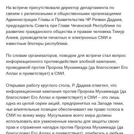
На встрече присутствовали директор департамента по
связям с религиозными и общественными организациями
Администрации Главы и Правительства ЧР Ризван Дадаев,
председатель Совета при Главе Чеченской Республике по
развитию гражданского общества и правам человека Тимур
Алиев, руководители печатных и электронных СМИ и
известные блогеры республики.
По словам организаторов, поводом для встречи стал вопрос
информационного противодействия злобной кампании,
проводимой против Пророка Мухаммада (да благословит Его
Аллах и приветствует) в СМИ.
Открывая работу круглого стола, Р. Дадаев отметил, что
информационная кампания против Пророка Мухаммада (да
благословит Его Аллах и приветствует) в СМИ – это лишь
одна из целой серии акций, предпринятых на Западе теми,
чьи влиятельные позиции обеспечивают им право голоса в
СМИ по всему миру. Мусульмане всего мира должны
использовать все узаконенные каналы для защиты своих
прав и отражения нападок против Пророка Мухаммада (да
благословит Его Аллах и приветствует), прибегать к любым