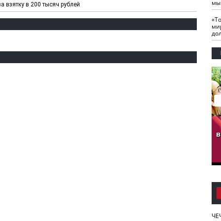
мы
 взятку в 200 тысяч рублей
«Т
ми
до
гузов.
ЧЕЧНЯ. Обарг Варин
ЧЕЧНЯ. Хьаьжин
ан"
илли
мурд - обарг Вара
в
к)
ЧЕ