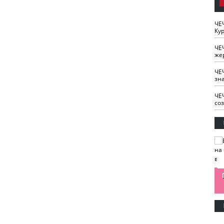
ЧЕ
Кур
ЧЕ
же
ЧЕ
зн
ЧЕ
со
изайн
Одобряете ли вы
Нужна ли "хартия
Ахмат"
антитабачный
ответственного
законопроект?
блогера"?