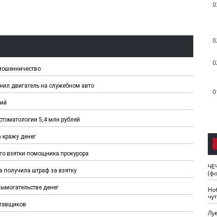
0
0
0
 мошенничество
ил двигатель на служебном авто
0
чий
стоматологии 5,4 млн рублей
 кражу денег
го взятки помощника прокурора
ЧЕ
а получила штраф за взятку
(ф
ымогательстве денег
Но
чу
ставщиков
Лу