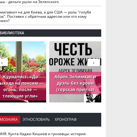
шь - деньги ушли на Зеленского
омагавки» не для Киева, а для США — роль "голубя
ра". Поставки с обратным адресом или кто кому
лжен?
БИБЛИОТЕКА
‹
›
Журналист: «До
Абрек Зелимхан и
Абрек Зели
ыхода на пенсию —
дуэль без крови
петух, ко
огонь, после —
(горская притча)
принёс де
тлеющие угли»
МОЗАИКА
ЭТНОСЛОВАРЬ
ХРОНОГРАФ
ЧНЯ. Кунта-Хаджи Кишиев и гуноевцы: история