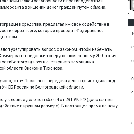
я экономической безопасности и противодействия
коммерсанта в хищении денег граждан путем обмана.
гоградцев средства, предлагая им свое содействие в
мости через торги, которые проводит Федеральное
1
ществом.
0
тался урегулировать вопрос с законом, чтобы избежать
 Коммерсант предложил оперуполномоченному 200 тысяч
0
востиВолгограда.ру» и.о. старшего помощника
кой области Снежана Тихонова.
0
уководству. После чего передача денег происходила под
 УФСБ России по Волгоградской области.
0
уголовное дело по п.«б» ч.4 ст.291 УК РФ (дача взятки
действие в крупном размере). В настоящее время по нему
0