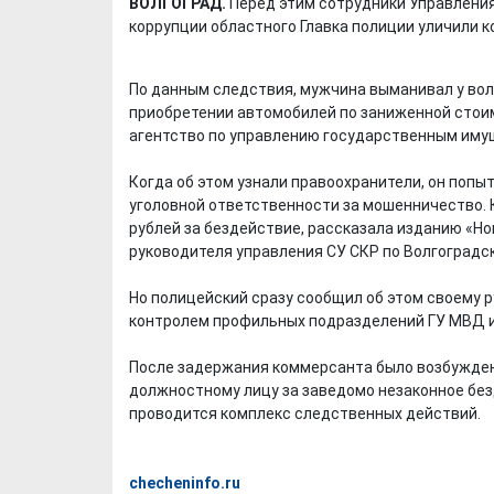
ВОЛГОГРАД.
Перед этим сотрудники Управлени
коррупции областного Главка полиции уличили 
По данным следствия, мужчина выманивал у вол
приобретении автомобилей по заниженной стои
агентство по управлению государственным иму
Когда об этом узнали правоохранители, он попы
уголовной ответственности за мошенничество.
рублей за бездействие, рассказала изданию «Но
руководителя управления СУ СКР по Волгоградс
Но полицейский сразу сообщил об этом своему р
контролем профильных подразделений ГУ МВД и
После задержания коммерсанта было возбуждено 
должностному лицу за заведомо незаконное без
проводится комплекс следственных действий.
checheninfo.ru