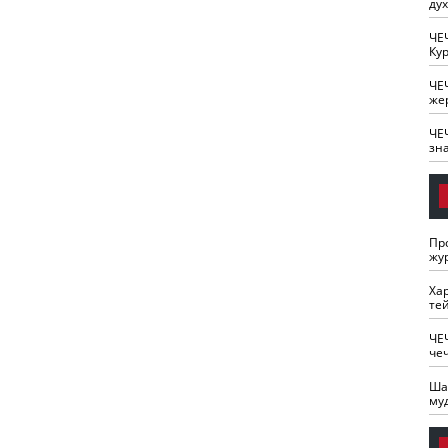
ду
ЧЕ
Кур
ЧЕ
же
ЧЕ
зн
Пр
жу
Ха
те
ЧЕ
че
Ша
му