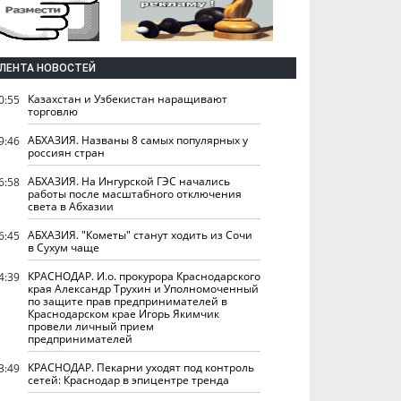
ЛЕНТА НОВОСТЕЙ
Казахстан и Узбекистан наращивают
0:55
торговлю
АБХАЗИЯ. Названы 8 самых популярных у
9:46
россиян стран
АБХАЗИЯ. На Ингурской ГЭС начались
6:58
работы после масштабного отключения
света в Абхазии
АБХАЗИЯ. "Кометы" станут ходить из Сочи
6:45
в Сухум чаще
КРАСНОДАР. И.о. прокурора Краснодарского
4:39
края Александр Трухин и Уполномоченный
по защите прав предпринимателей в
Краснодарском крае Игорь Якимчик
провели личный прием
предпринимателей
КРАСНОДАР. Пекарни уходят под контроль
3:49
сетей: Краснодар в эпицентре тренда