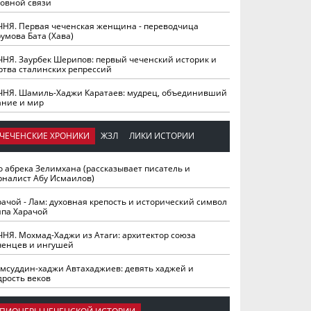
ховной связи
ЧНЯ. Первая чеченская женщина - переводчица
умова Бата (Хава)
ЧНЯ. Заурбек Шерипов: первый чеченский историк и
ртва сталинских репрессий
ЧНЯ. Шамиль-Хаджи Каратаев: мудрец, объединивший
ание и мир
ЧЕЧЕНСКИЕ ХРОНИКИ
ЖЗЛ
ЛИКИ ИСТОРИИ
о абрека Зелимхана (рассказывает писатель и
рналист Абу Исмаилов)
рачой - Лам: духовная крепость и исторический символ
йпа Харачой
ЧНЯ. Мохмад-Хаджи из Атаги: архитектор союза
ченцев и ингушей
мсуддин-хаджи Автахаджиев: девять хаджей и
дрость веков