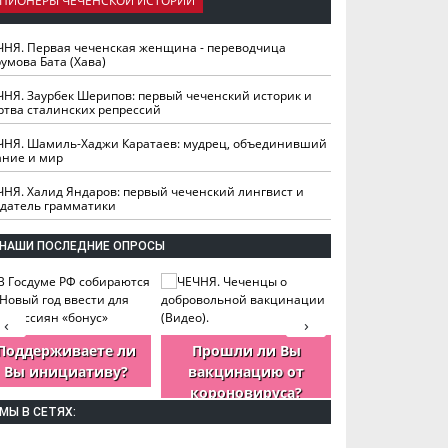
ПИОНЕРЫ ЧЕЧЕНСКОЙ ИСТОРИИ
ЧНЯ. Первая чеченская женщина - переводчица
умова Бата (Хава)
ЧНЯ. Заурбек Шерипов: первый чеченский историк и
ртва сталинских репрессий
ЧНЯ. Шамиль-Хаджи Каратаев: мудрец, объединивший
ание и мир
ЧНЯ. Халид Яндаров: первый чеченский лингвист и
здатель грамматики
НАШИ ПОСЛЕДНИЕ ОПРОСЫ
‹
›
Поддерживаете ли
Прошли ли Вы
Как Вы оцен
Вы инициативу?
вакцинацию от
деятельность
короновируса?
ЧР?
МЫ В СЕТЯХ: