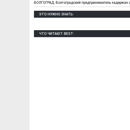
ВОЛГОГРАД. Волгоградский предприниматель задержан за
ЭТО НУЖНО ЗНАТЬ:
ЧТО ЧИТАЮТ. BEST:
Х. Гапураев. Капкан
ЧЕЧНЯ. А. Ту
для Зелимхана (Отр.
"Зелимх
из романа «1овда»)
(Отрыво