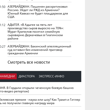
АЗЕРБАЙДЖАН. Пашинян раскритиковал
1:50
Россию. Уйдет ли РЖД из Армении?
Южный Кавказ не будет плацдармом для
США
АДЫГЕЯ. «В Адыгее за пять лет
1:12
производство сыров выросло на 70%»:
Мурат Кумпилов посетил семейную
сыроварню Деркачевых в Гиагинском
районе
АЗЕРБАЙДЖАН. Бакинский апелляционный
0:27
суд оставил без изменений приговор
гражданам Армении
Смотреть все новости
НАМЕДНИ
ДИАСПОРА
ЭКСПРЕСС-ИНФО
ЧНЯ. В Гордали открыли чеченскую боевую башню
ото-видео репортаж)
белевская премия - наука или шоу? Как Трамп и Гитлер
ть не получили главную награду мира