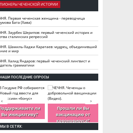
ПИОНЕРЫ ЧЕЧЕНСКОЙ ИСТОРИИ
ЧНЯ. Первая чеченская женщина - переводчица
умова Бата (Хава)
ЧНЯ. Заурбек Шерипов: первый чеченский историк и
ртва сталинских репрессий
ЧНЯ. Шамиль-Хаджи Каратаев: мудрец, объединивший
ание и мир
ЧНЯ. Халид Яндаров: первый чеченский лингвист и
здатель грамматики
НАШИ ПОСЛЕДНИЕ ОПРОСЫ
‹
›
Поддерживаете ли
Прошли ли Вы
Как Вы оцен
Вы инициативу?
вакцинацию от
деятельность
короновируса?
ЧР?
МЫ В СЕТЯХ: