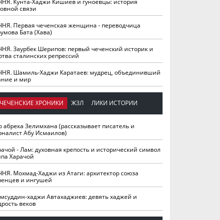
ЧНЯ. Кунта-Хаджи Кишиев и гуноевцы: история
ховной связи
ЧНЯ. Первая чеченская женщина - переводчица
умова Бата (Хава)
ЧНЯ. Заурбек Шерипов: первый чеченский историк и
ртва сталинских репрессий
ЧНЯ. Шамиль-Хаджи Каратаев: мудрец, объединивший
ание и мир
ЧЕЧЕНСКИЕ ХРОНИКИ
ЖЗЛ
ЛИКИ ИСТОРИИ
о абрека Зелимхана (рассказывает писатель и
рналист Абу Исмаилов)
рачой - Лам: духовная крепость и исторический символ
йпа Харачой
ЧНЯ. Мохмад-Хаджи из Атаги: архитектор союза
ченцев и ингушей
мсуддин-хаджи Автахаджиев: девять хаджей и
дрость веков