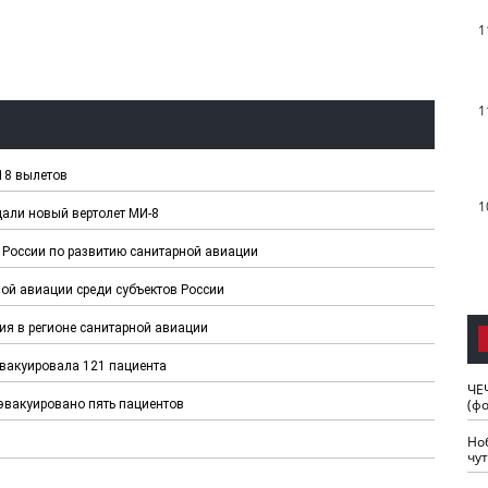
1
1
18 вылетов
1
али новый вертолет МИ-8
 России по развитию санитарной авиации
ой авиации среди субъектов России ⠀
ия в регионе санитарной авиации
эвакуировала 121 пациента
ЧЕ
(ф
эвакуировано пять пациентов
Но
чу