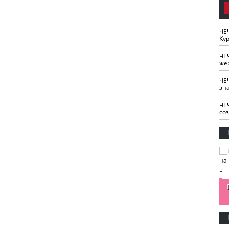
ЧЕ
Кур
ЧЕ
же
ЧЕ
зн
ЧЕ
со
изайн
Одобряете ли вы
Нужна ли "хартия
Ахмат"
антитабачный
ответственного
законопроект?
блогера"?