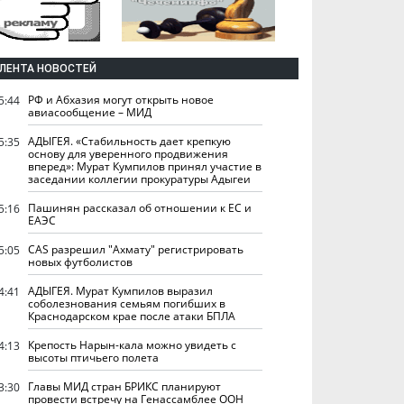
ЛЕНТА НОВОСТЕЙ
РФ и Абхазия могут открыть новое
5:44
авиасообщение – МИД
АДЫГЕЯ. «Стабильность дает крепкую
5:35
основу для уверенного продвижения
вперед»: Мурат Кумпилов принял участие в
заседании коллегии прокуратуры Адыгеи
Пашинян рассказал об отношении к ЕС и
5:16
ЕАЭС
CAS разрешил "Ахмату" регистрировать
5:05
новых футболистов
АДЫГЕЯ. Мурат Кумпилов выразил
4:41
соболезнования семьям погибших в
Краснодарском крае после атаки БПЛА
Крепость Нарын-кала можно увидеть с
4:13
высоты птичьего полета
Главы МИД стран БРИКС планируют
3:30
провести встречу на Генассамблее ООН