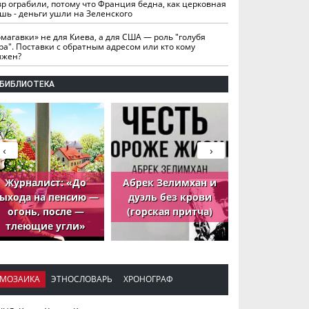
вр ограбили, потому что Франция бедна, как церковная
шь - деньги ушли на Зеленского
омагавки» не для Киева, а для США — роль "голубя
ра". Поставки с обратным адресом или кто кому
лжен?
БИБЛИОТЕКА
‹
›
Журналист: «До
Абрек Зелимхан и
Абрек Зели
ыхода на пенсию —
дуэль без крови
петух, ко
огонь, после —
(горская притча)
принёс де
тлеющие угли»
МОЗАИКА
ЭТНОСЛОВАРЬ
ХРОНОГРАФ