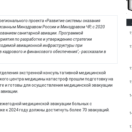
 регионального проекта «Развитие системы оказания
исанным Минздравом России и Минздравом ЧР, с 2020
1
ьзованием санитарной авиации. Программой
риятия по разработке и утверждению стратегии
бходимой авиационной инфраструктуры при
1
 кадрового и финансового обеспечения",- рассказали в
1
 отделения экстренной консультативной медицинской
кого центра медицины катастроф прошли подготовку на
1
ге и готовы для осуществления медицинской эвакуации
 авиации.
1
 ежегодной медицинской эвакуации больных с
е к 2024 году должны достигнуть более 70 эвакуаций.
1
1