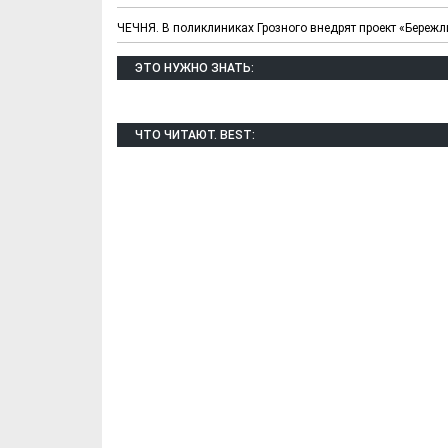
ЧЕЧНЯ. В поликлиниках Грозного внедрят проект «Береж
ЭТО НУЖНО ЗНАТЬ:
ЧТО ЧИТАЮТ. BEST:
Х. Гапураев. Капкан
ЧЕЧНЯ. А. Ту
для Зелимхана (Отр.
"Зелимх
из романа «1овда»)
(Отрыво