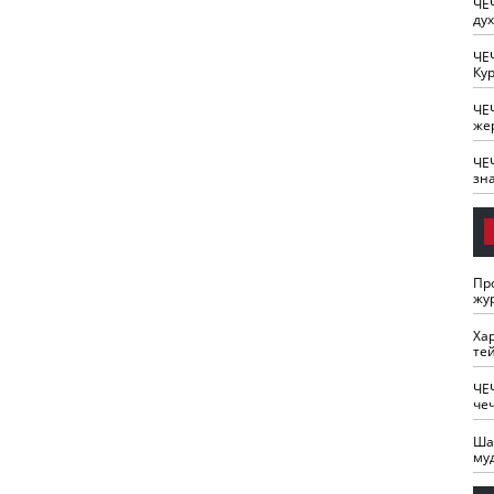
ЧЕ
ду
ЧЕ
Кур
ЧЕ
же
ЧЕ
зн
Пр
жу
Ха
те
ЧЕ
че
Ша
му