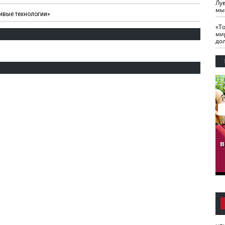
Лу
мы
ливые технологии»
«Т
ми
до
гузов.
ЧЕЧНЯ. Обарг Варин
ЧЕЧНЯ. Хьаьжин
ан"
илли
мурд - обарг Вара
в
к)