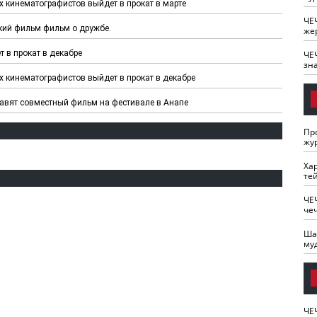
 кинематографистов выйдет в прокат в марте
ЧЕ
кий фильм фильм о дружбе.
же
 в прокат в декабре
ЧЕ
зн
 кинематографистов выйдет в прокат в декабре
авят совместный фильм на фестивале в Анапе
Пр
жу
Ха
те
ЧЕ
че
Ша
му
ЧЕ