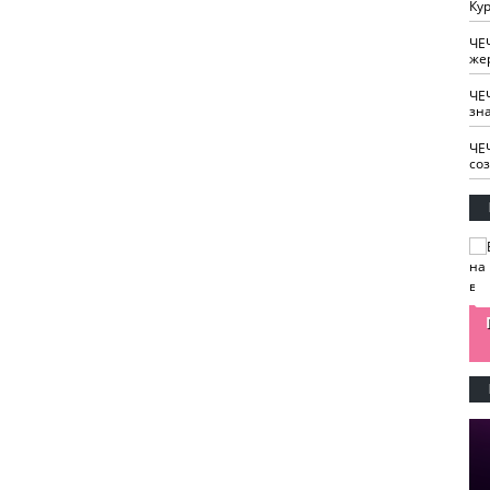
Кур
ЧЕ
же
ЧЕ
зн
ЧЕ
со
изайн
Одобряете ли вы
Нужна ли "хартия
Ахмат"
антитабачный
ответственного
законопроект?
блогера"?