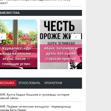
лжен?
БИБЛИОТЕКА
‹
›
Журналист: «До
Абрек Зелимхан и
Абрек Зели
ыхода на пенсию —
дуэль без крови
петух, ко
огонь, после —
(горская притча)
принёс де
тлеющие угли»
МОЗАИКА
ЭТНОСЛОВАРЬ
ХРОНОГРАФ
ЧНЯ. Кунта-Хаджи Кишиев и гуноевцы: история
ховной связи
ЧНЯ. Первая чеченская женщина - переводчица
умова Бата (Хава)