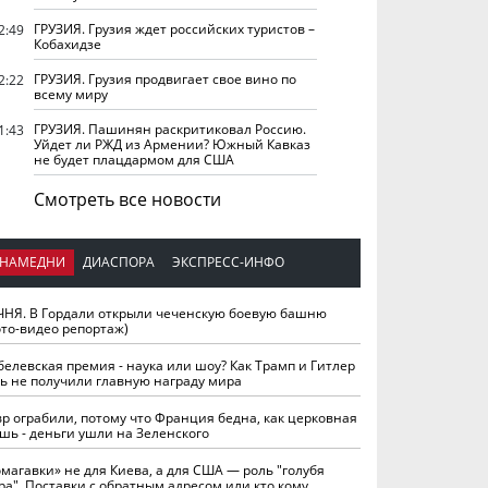
ГРУЗИЯ. Грузия ждет российских туристов –
2:49
Кобахидзе
ГРУЗИЯ. Грузия продвигает свое вино по
2:22
всему миру
ГРУЗИЯ. Пашинян раскритиковал Россию.
1:43
Уйдет ли РЖД из Армении? Южный Кавказ
не будет плацдармом для США
Смотреть все новости
НАМЕДНИ
ДИАСПОРА
ЭКСПРЕСС-ИНФО
ЧНЯ. В Гордали открыли чеченскую боевую башню
ото-видео репортаж)
белевская премия - наука или шоу? Как Трамп и Гитлер
ть не получили главную награду мира
вр ограбили, потому что Франция бедна, как церковная
шь - деньги ушли на Зеленского
омагавки» не для Киева, а для США — роль "голубя
ра". Поставки с обратным адресом или кто кому