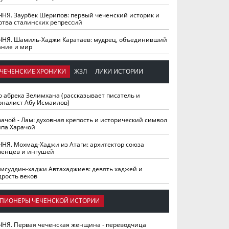
ЧНЯ. Заурбек Шерипов: первый чеченский историк и
ртва сталинских репрессий
ЧНЯ. Шамиль-Хаджи Каратаев: мудрец, объединивший
ание и мир
ЧЕЧЕНСКИЕ ХРОНИКИ
ЖЗЛ
ЛИКИ ИСТОРИИ
о абрека Зелимхана (рассказывает писатель и
рналист Абу Исмаилов)
рачой - Лам: духовная крепость и исторический символ
йпа Харачой
ЧНЯ. Мохмад-Хаджи из Атаги: архитектор союза
ченцев и ингушей
мсуддин-хаджи Автахаджиев: девять хаджей и
дрость веков
ПИОНЕРЫ ЧЕЧЕНСКОЙ ИСТОРИИ
ЧНЯ. Первая чеченская женщина - переводчица