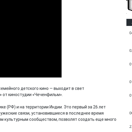
0
0
0
0
емейного детского кино — выходит в свет
 от киностудии «Чеченфильм».
0
е (РФ) и на территории Индии. Это первый за 26 лет
0
ужеские связи, установившиеся в последнее время
м культурным сообществом, позволят создать еще много
2