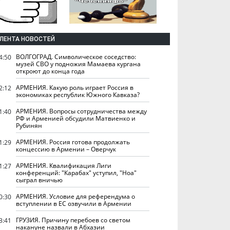
ЛЕНТА НОВОСТЕЙ
ВОЛГОГРАД. Символическое соседство:
4:50
музей СВО у подножия Мамаева кургана
откроют до конца года
АРМЕНИЯ. Какую роль играет Россия в
2:12
экономиках республик Южного Кавказа?
АРМЕНИЯ. Вопросы сотрудничества между
1:40
РФ и Арменией обсудили Матвиенко и
Рубинян
АРМЕНИЯ. Россия готова продолжать
1:29
концессию в Армении – Оверчук
АРМЕНИЯ. Квалификация Лиги
1:27
конференций: "Карабах" уступил, "Ноа"
сыграл вничью
АРМЕНИЯ. Условие для референдума о
0:30
вступлении в ЕС озвучили в Армении
ГРУЗИЯ. Причину перебоев со светом
3:41
накануне назвали в Абхазии