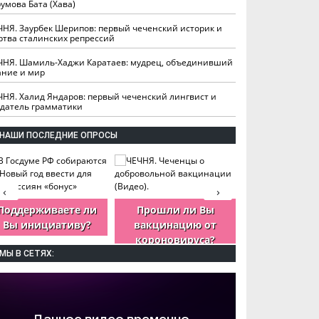
умова Бата (Хава)
ЧНЯ. Заурбек Шерипов: первый чеченский историк и
ртва сталинских репрессий
ЧНЯ. Шамиль-Хаджи Каратаев: мудрец, объединивший
ание и мир
ЧНЯ. Халид Яндаров: первый чеченский лингвист и
здатель грамматики
НАШИ ПОСЛЕДНИЕ ОПРОСЫ
‹
›
Поддерживаете ли
Прошли ли Вы
Как Вы оцен
Вы инициативу?
вакцинацию от
деятельность
короновируса?
ЧР?
МЫ В СЕТЯХ: