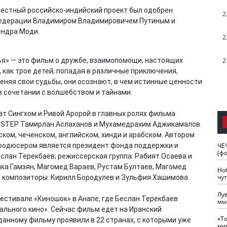
местный российско-индийский проект был одобрен
2
Федерации Владимиром Владимировичем Путиным и
ендра Моди.
2
я» — это фильм о дружбе, взаимопомощи, настоящих
2
 как трое детей, попадая в различные приключения,
няя свои судьбы, они осознают, в чем истинные ценности
в сочетании с волшебством и тайнами.
т Сингхом и Ривой Аророй в главных ролях фильма
 STEP Тамирлан Аслаханов и Мухамедрахим Аджикамалов.
ском, чеченском, английском, хинди и арабском. Автором
родюсером является президент фонда поддержки и
ЧЕ
(ф
слан Терекбаев; режиссерская группа: Рабият Осаева и
ика Гамзян, Магомед Вараев, Рустам Бултаев, Магомед
Но
чу
; композиторы: Кирилл Бородулев и Зульфия Хашимова .
Лу
стивале «Киношок» в Анапе, где Беслан Терекбаев
мы
льного кино». Сейчас фильм едет на Иранский
«Т
 данному фильму проявили в 22 странах, с которыми уже
ми