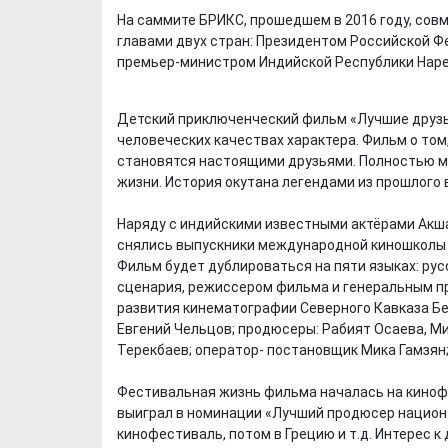
На саммите БРИКС, прошедшем в 2016 году, сов
главами двух стран: Президентом Российской 
премьер-министром Индийской Республики Нар
Детский приключенческий фильм «Лучшие друзь
человеческих качествах характера. Фильм о том,
становятся настоящими друзьями. Полностью ме
жизни. История окутана легендами из прошлого 
Наряду с индийскими известными актёрами Акша
снялись выпускники международной киношколы
Фильм будет дублироваться на пяти языках: рус
сценария, режиссером фильма и генеральным п
развития кинематографии Северного Кавказа Бе
Евгений Чельцов; продюсеры: Рабият Осаева, М
Терекбаев; оператор- постановщик Мика Гамзян
Фестивальная жизнь фильма началась на кинофе
выиграл в номинации «Лучший продюсер национа
кинофестиваль, потом в Грецию и т.д. Интерес к