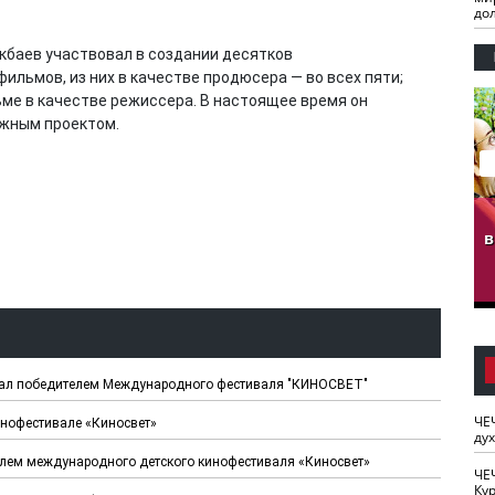
до
екбаев участвовал в создании десятков
льмов, из них в качестве продюсера — во всех пяти;
льме в качестве режиссера. В настоящее время он
ажным проектом.
гузов.
ЧЕЧНЯ. Обарг Варин
ЧЕЧНЯ. Хьаьжин
ан"
илли
мурд - обарг Вара
в
к)
стал победителем Международного фестиваля "КИНОСВЕТ"
ЧЕ
нофестивале «Киносвет»
ду
елем международного детского кинофестиваля «Киносвет»
ЧЕ
Кур