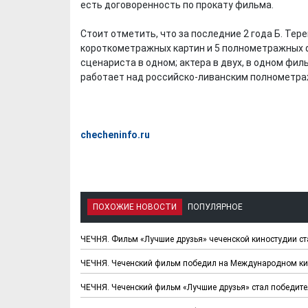
есть договоренность по прокату фильма.
Стоит отметить, что за последние 2 года Б. Тер
короткометражных картин и 5 полнометражных фи
сценариста в одном; актера в двух, в одном фи
работает над российско-ливанским полнометр
Х. Гапураев. Капкан
ЧЕЧНЯ. А. Ту
checheninfo.ru
для Зелимхана (Отр.
"Зелимх
из романа «1овда»)
(Отрыво
ПОХОЖИЕ НОВОСТИ
ПОПУЛЯРНОЕ
ЧЕЧНЯ. Фильм «Лучшие друзья» чеченской киностудии 
ЧЕЧНЯ. Чеченский фильм победил на Международном ки
ЧЕЧНЯ. Чеченский фильм «Лучшие друзья» стал победит