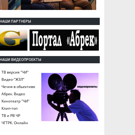
НАШИ ПАРТНЕРЫ
НАШИ ВИДЕОПРОЕКТЫ
ТВ версия "ЧИ"
Видео-"ЖЗЛ"
Чечня в обьективе
Абрек. Видео
Кинотеатр "ЧИ"
Клип-топ
ТВ и РВ ЧР
ЧГТРК. Онлайн