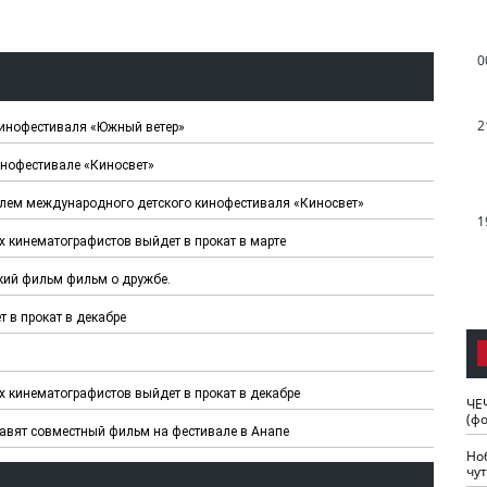
0
2
кинофестиваля «Южный ветер»
нофестивале «Киносвет»
елем международного детского кинофестиваля «Киносвет»
1
 кинематографистов выйдет в прокат в марте
кий фильм фильм о дружбе.
 в прокат в декабре
 кинематографистов выйдет в прокат в декабре
ЧЕ
(ф
авят совместный фильм на фестивале в Анапе
Но
чу