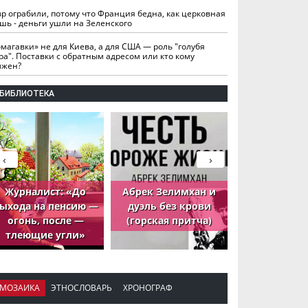
вр ограбили, потому что Франция бедна, как церковная
шь - деньги ушли на Зеленского
омагавки» не для Киева, а для США — роль "голубя
ра". Поставки с обратным адресом или кто кому
лжен?
БИБЛИОТЕКА
‹
›
Журналист: «До
Абрек Зелимхан и
Абрек Зели
ыхода на пенсию —
дуэль без крови
петух, ко
огонь, после —
(горская притча)
принёс де
тлеющие угли»
МОЗАИКА
ЭТНОСЛОВАРЬ
ХРОНОГРАФ