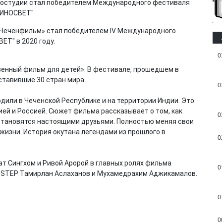
«Чеченфильм» стал победителем IV Международного
ЕТ" в 2020 году.
0
нный фильм для детей». В фестивале, прошедшем в
ставившие 30 стран мира.
0
или в Чеченской Республике и на территории Индии. Это
ией и Россией. Сюжет фильма рассказывает о том, как
0
, становятся настоящими друзьями. Полностью меняя свои
 жизни. История окутана легендами из прошлого в
0
т Сингхом и Ривой Аророй в главных ролях фильма
0
 STEP Тамирлан Аслаханов и Мухамедрахим Аджикамалов.
0
0