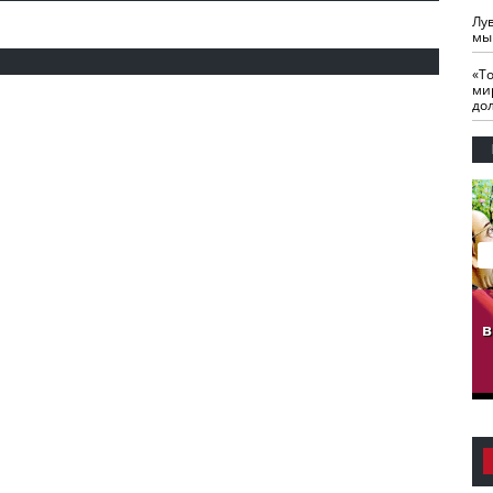
Лу
мы
«Т
ми
до
гузов.
ЧЕЧНЯ. Обарг Варин
ЧЕЧНЯ. Хьаьжин
ан"
илли
мурд - обарг Вара
в
к)