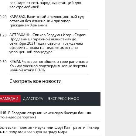
расширяют сеть зарядных станций для
электромобилей
КАРАБАХ. Бакинский апелляционный суд
0:20
оставил без изменений приговор
гражданам Армении
АСТРАХАНЬ. Спикер Гордумы Игорь Седов:
1:23
Продление «гаражной амнистии» до
сентября 2031 года позволит гражданам
оформить права на недвижимость по
упрощенной процедуре
КРЫМ. Четверо погибших и трое раненых в
9:59
Крыму: Аксёнов подтвердил новые жертвы
ночной атаки БПЛА
Смотреть все новости
НАМЕДНИ
ДИАСПОРА
ЭКСПРЕСС-ИНФО
ЧНЯ. В Гордали открыли чеченскую боевую башню
ото-видео репортаж)
белевская премия - наука или шоу? Как Трамп и Гитлер
ть не получили главную награду мира