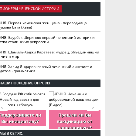
ПИОНЕРЫ ЧЕЧЕНСКОЙ ИСТОРИИ
ЧНЯ. Первая чеченская женщина - переводчица
умова Бата (Хава)
ЧНЯ. Заурбек Шерипов: первый чеченский историк и
ртва сталинских репрессий
ЧНЯ. Шамиль-Хаджи Каратаев: мудрец, объединивший
ание и мир
ЧНЯ. Халид Яндаров: первый чеченский лингвист и
здатель грамматики
НАШИ ПОСЛЕДНИЕ ОПРОСЫ
‹
›
Поддерживаете ли
Прошли ли Вы
Как Вы оцен
Вы инициативу?
вакцинацию от
деятельность
короновируса?
ЧР?
МЫ В СЕТЯХ: