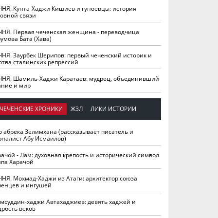
ЧНЯ. Кунта-Хаджи Кишиев и гуноевцы: история
ховной связи
ЧНЯ. Первая чеченская женщина - переводчица
умова Бата (Хава)
ЧНЯ. Заурбек Шерипов: первый чеченский историк и
ртва сталинских репрессий
ЧНЯ. Шамиль-Хаджи Каратаев: мудрец, объединивший
ание и мир
ЧЕЧЕНСКИЕ ХРОНИКИ
ЖЗЛ
ЛИКИ ИСТОРИИ
о абрека Зелимхана (рассказывает писатель и
рналист Абу Исмаилов)
рачой - Лам: духовная крепость и исторический символ
йпа Харачой
ЧНЯ. Мохмад-Хаджи из Атаги: архитектор союза
ченцев и ингушей
мсуддин-хаджи Автахаджиев: девять хаджей и
дрость веков