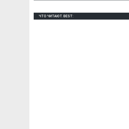
ЧТО ЧИТАЮТ. BEST:
Х. Гапураев. Капкан
ЧЕЧНЯ. А. Ту
для Зелимхана (Отр.
"Зелимх
из романа «1овда»)
(Отрыво