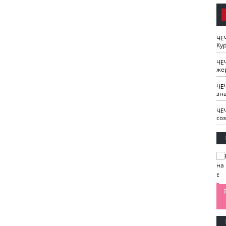
ЧЕ
Кур
ЧЕ
же
ЧЕ
зн
ЧЕ
со
изайн
Одобряете ли вы
Нужна ли "хартия
Ахмат"
антитабачный
ответственного
законопроект?
блогера"?