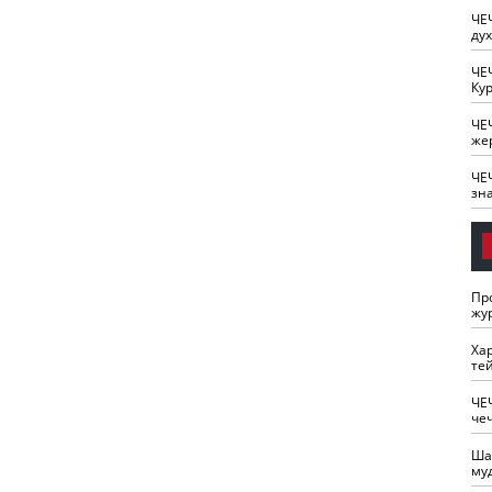
ЧЕ
ду
ЧЕ
Кур
ЧЕ
же
ЧЕ
зн
Пр
жу
Ха
те
ЧЕ
че
Ша
му