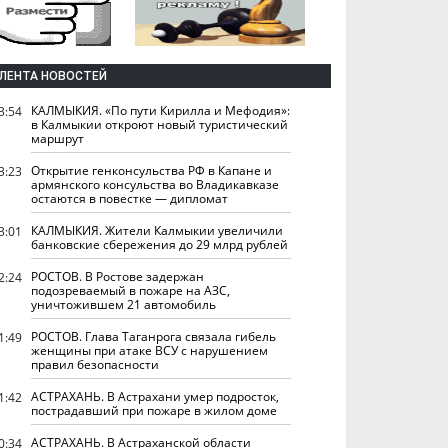
ЛЕНТА НОВОСТЕЙ
КАЛМЫКИЯ. «По пути Кирилла и Мефодия»:
3:54
в Калмыкии откроют новый туристический
маршрут
Открытие генконсульства РФ в Капане и
3:23
армянского консульства во Владикавказе
остаются в повестке — дипломат
КАЛМЫКИЯ. Жители Калмыкии увеличили
3:01
банковские сбережения до 29 млрд рублей
РОСТОВ. В Ростове задержан
2:24
подозреваемый в пожаре на АЗС,
уничтожившем 21 автомобиль
РОСТОВ. Глава Таганрога связала гибель
1:49
женщины при атаке ВСУ с нарушением
правил безопасности
АСТРАХАНЬ. В Астрахани умер подросток,
1:42
пострадавший при пожаре в жилом доме
АСТРАХАНЬ. В Астраханской области
0:34