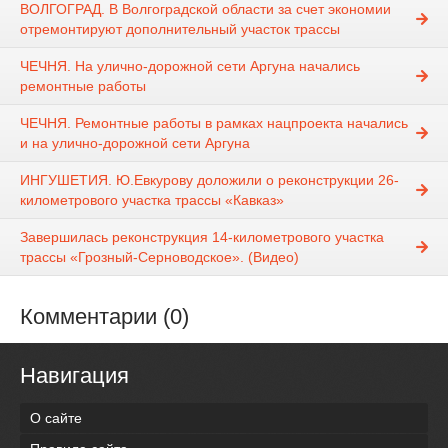
ВОЛГОГРАД. В Волгоградской области за счет экономии
отремонтируют дополнительный участок трассы
ЧЕЧНЯ. На улично-дорожной сети Аргуна начались
ремонтные работы
ЧЕЧНЯ. Ремонтные работы в рамках нацпроекта начались
и на улично-дорожной сети Аргуна
ИНГУШЕТИЯ. Ю.Евкурову доложили о реконструкции 26-
километрового участка трассы «Кавказ»
Завершилась реконструкция 14-километрового участка
трассы «Грозный-Серноводское». (Видео)
Комментарии (0)
Навигация
О сайте