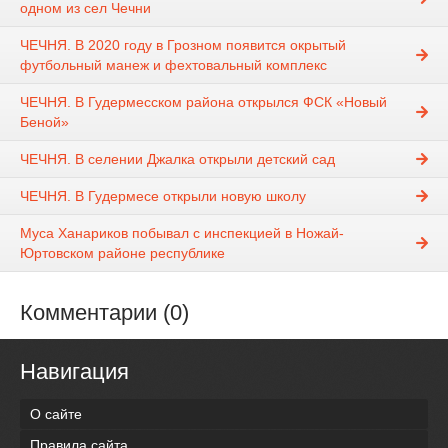
одном из сел Чечни
ЧЕЧНЯ. В 2020 году в Грозном появится окрытый
футбольный манеж и фехтовальный комплекс
ЧЕЧНЯ. В Гудермесском района открылся ФСК «Новый
Беной»
ЧЕЧНЯ. В селении Джалка открыли детский сад
ЧЕЧНЯ. В Гудермесе открыли новую школу
Муса Ханариков побывал с инспекцией в Ножай-
Юртовском районе республике
Комментарии (0)
Навигация
О сайте
Правила сайта