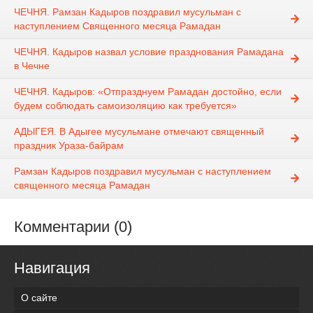
ЧЕЧНЯ. Рамзан Кадыров поздравил мусульман с
наступлением Священного месяца Рамадан
ЧЕЧНЯ. Кадыров назвал условие празднования Рамадана
в Чечне
ЧЕЧНЯ. Кадыров: «Отпразднуем Рамадан достойно, если
будем соблюдать самоизоляцию как требуется»
АДЫГЕЯ. В Адыгее мусульмане отмечают священный
праздник Ураза-байрам
Рамзан Кадыров поздравил мусульман с наступлением
священного месяца Рамадан
Комментарии (0)
Навигация
О сайте