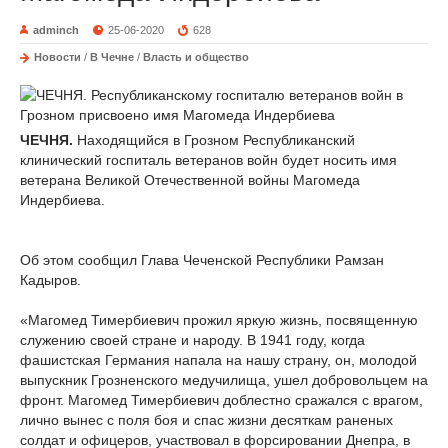
adminch
25-06-2020
628
Новости
/
В Чечне
/
Власть и общество
ЧЕЧНЯ.
Находящийся в Грозном Республиканский
клинический госпиталь ветеранов войн будет носить имя
ветерана Великой Отечественной войны Магомеда
Индербиева.
Об этом сообщил Глава Чеченской Республики Рамзан
Кадыров.
«Магомед Тимербиевич прожил яркую жизнь, посвященную
служению своей стране и народу. В 1941 году, когда
фашистская Германия напала на нашу страну, он, молодой
выпускник Грозненского медучилища, ушел добровольцем на
фронт. Магомед Тимербиевич доблестно сражался с врагом,
лично вынес с поля боя и спас жизни десяткам раненых
солдат и офицеров, участвовал в форсировании Днепра, в