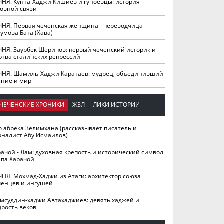
ЧНЯ. Кунта-Хаджи Кишиев и гуноевцы: история
ховной связи
ЧНЯ. Первая чеченская женщина - переводчица
умова Бата (Хава)
ЧНЯ. Заурбек Шерипов: первый чеченский историк и
ртва сталинских репрессий
ЧНЯ. Шамиль-Хаджи Каратаев: мудрец, объединивший
ание и мир
ЧЕЧЕНСКИЕ ХРОНИКИ
ЖЗЛ
ЛИКИ ИСТОРИИ
о абрека Зелимхана (рассказывает писатель и
рналист Абу Исмаилов)
рачой - Лам: духовная крепость и исторический символ
йпа Харачой
ЧНЯ. Мохмад-Хаджи из Атаги: архитектор союза
ченцев и ингушей
мсуддин-хаджи Автахаджиев: девять хаджей и
дрость веков