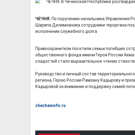
ЧЕЧНЯ.
По поручению начальника Управления Ро
Шарипа Делимханова сотрудники тероргана позд
исполнении служебного долга.
Правоохранители посетили семьи погибших сотр
общественного фонда имени Героя России Ахма
сладостей стало выразительное чтение стихотв
Руководство и личный состав территориальног
региона, Герою России Рамзану Кадырову и пре
Кадыровой за внимание и поддержку семей пог
checheninfo.ru