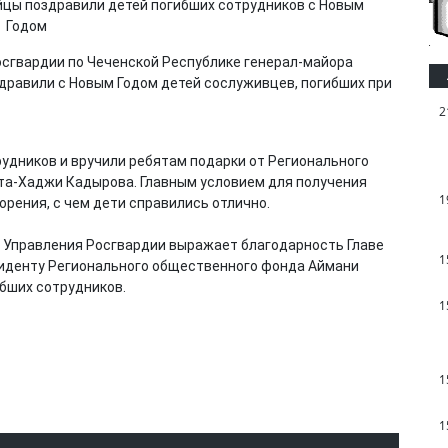
сгвардии по Чеченской Республике генерал-майора
равили с Новым Годом детей сослуживцев, погибших при
2
удников и вручили ребятам подарки от Регионального
та-Хаджи Кадырова. Главным условием для получения
1
орения, с чем дети справились отлично.
о Управления Росгвардии выражает благодарность Главе
1
зиденту Регионального общественного фонда Аймани
ибших сотрудников.
1
1
1