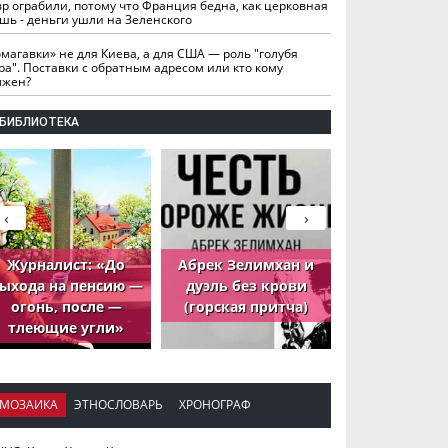
вр ограбили, потому что Франция бедна, как церковная
шь - деньги ушли на Зеленского
омагавки» не для Киева, а для США — роль "голубя
ра". Поставки с обратным адресом или кто кому
лжен?
БИБЛИОТЕКА
‹
›
Журналист: «До
Абрек Зелимхан и
Абрек Зели
ыхода на пенсию —
дуэль без крови
петух, ко
огонь, после —
(горская притча)
принёс де
тлеющие угли»
МОЗАИКА
ЭТНОСЛОВАРЬ
ХРОНОГРАФ