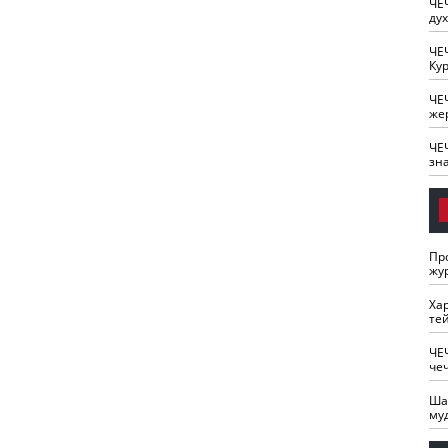
ЧЕ
ду
ЧЕ
Кур
ЧЕ
же
ЧЕ
зн
Пр
жу
Ха
те
ЧЕ
че
Ша
му