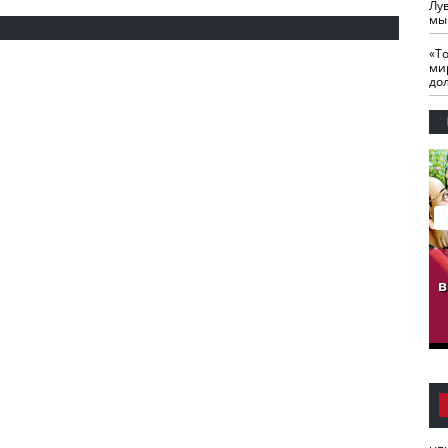
Лу
мы
«Т
ми
до
гузов.
ЧЕЧНЯ. Обарг Варин
ЧЕЧНЯ. Хьаьжин
ан"
илли
мурд - обарг Вара
в
к)