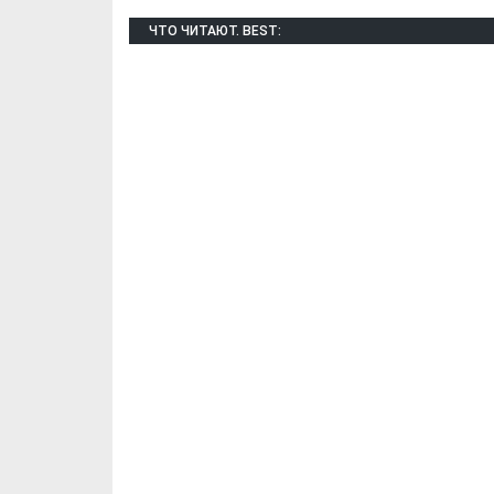
ЧТО ЧИТАЮТ. BEST:
Х. Гапураев. Капкан
ЧЕЧНЯ. А. Ту
для Зелимхана (Отр.
"Зелимх
из романа «1овда»)
(Отрыво