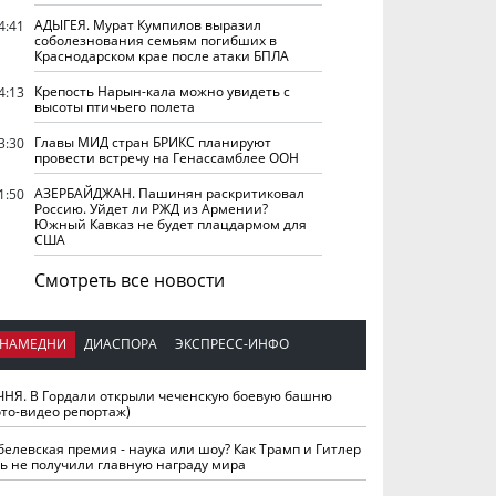
АДЫГЕЯ. Мурат Кумпилов выразил
4:41
соболезнования семьям погибших в
Краснодарском крае после атаки БПЛА
Крепость Нарын-кала можно увидеть с
4:13
высоты птичьего полета
Главы МИД стран БРИКС планируют
3:30
провести встречу на Генассамблее ООН
АЗЕРБАЙДЖАН. Пашинян раскритиковал
1:50
Россию. Уйдет ли РЖД из Армении?
Южный Кавказ не будет плацдармом для
США
Смотреть все новости
НАМЕДНИ
ДИАСПОРА
ЭКСПРЕСС-ИНФО
ЧНЯ. В Гордали открыли чеченскую боевую башню
ото-видео репортаж)
белевская премия - наука или шоу? Как Трамп и Гитлер
ть не получили главную награду мира