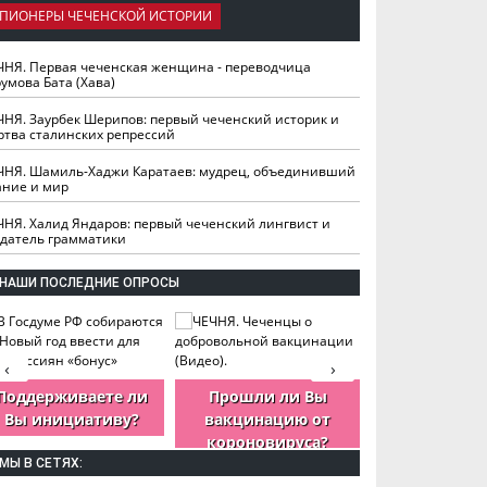
ПИОНЕРЫ ЧЕЧЕНСКОЙ ИСТОРИИ
ЧНЯ. Первая чеченская женщина - переводчица
умова Бата (Хава)
ЧНЯ. Заурбек Шерипов: первый чеченский историк и
ртва сталинских репрессий
ЧНЯ. Шамиль-Хаджи Каратаев: мудрец, объединивший
ание и мир
ЧНЯ. Халид Яндаров: первый чеченский лингвист и
здатель грамматики
НАШИ ПОСЛЕДНИЕ ОПРОСЫ
‹
›
Поддерживаете ли
Прошли ли Вы
Как Вы оцен
Вы инициативу?
вакцинацию от
деятельность
короновируса?
ЧР?
МЫ В СЕТЯХ: