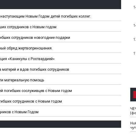
1
с наступающим Новым Годом детей погибших коллег.
1
ших сотрудников с Новым годом
гибших сотрудников новогодние подарки
1
зный обряд жертвоприношения.
1
кция «Каникулы с Росгвардией»
а матерей и вдов погибших сотрудников
или материальную помощь
ей погибших сослуживцев с Новым годом
огибших сотрудников с Новым годом
ЧЕ
удников с Новым Годом
(ф
Но
чу