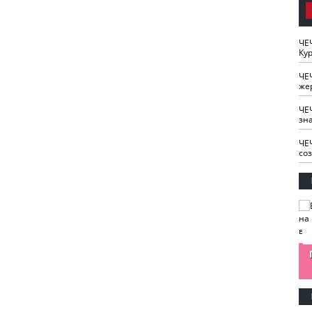
ЧЕ
Кур
ЧЕ
же
ЧЕ
зн
ЧЕ
со
изайн
Одобряете ли вы
Нужна ли "хартия
Ахмат"
антитабачный
ответственного
законопроект?
блогера"?