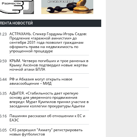
ЛЕНТА НОВОСТЕЙ
АСТРАХАНЬ. Спикер Гордумы Игорь Седов:
1:23
Продление «гаражной амнистии» до
сентября 2031 года позволит гражданам
оформить права на недвижимость по
упрощенной процедуре
КРЫМ. Четверо погибших и трое раненых в
9:59
Крыму: Аксёнов подтвердил новые жертвы
ночной атаки БПЛА
РФ и Абхазия могут открыть новое
5:44
авиасообщение – МИД
АДЫГЕЯ. «Стабильность дает крепкую
5:35
основу для уверенного продвижения
вперед»: Мурат Кумпилов принял участие в
заседании коллегии прокуратуры Адыгеи
Пашинян рассказал об отношении к ЕС и
5:16
ЕАЭС
CAS разрешил "Ахмату" регистрировать
5:05
новых футболистов