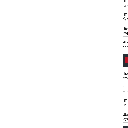
ЧЕ
ду
ЧЕ
Кур
ЧЕ
же
ЧЕ
зн
Пр
жу
Ха
те
ЧЕ
че
Ша
му