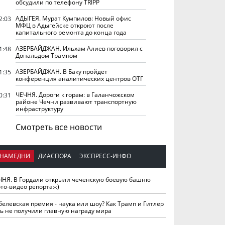
обсудили по телефону TRIPP
АДЫГЕЯ. Мурат Кумпилов: Новый офис
2:03
МФЦ в Адыгейске откроют после
капитального ремонта до конца года
АЗЕРБАЙДЖАН. Ильхам Алиев поговорил с
1:48
Дональдом Трампом
АЗЕРБАЙДЖАН. В Баку пройдет
1:35
конференция аналитических центров ОТГ
ЧЕЧНЯ. Дороги к горам: в Галанчожском
0:31
районе Чечни развивают транспортную
инфраструктуру
Смотреть все новости
НАМЕДНИ
ДИАСПОРА
ЭКСПРЕСС-ИНФО
ЧНЯ. В Гордали открыли чеченскую боевую башню
ото-видео репортаж)
белевская премия - наука или шоу? Как Трамп и Гитлер
ть не получили главную награду мира