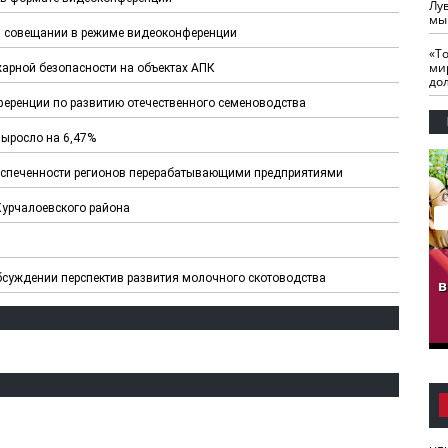
Лу
мы
 в совещании в режиме видеоконференции
«Т
ми
арной безопасности на объектах АПК
до
еренции по развитию отечественного семеноводства
выросло на 6,47%
еспеченности регионов перерабатывающими предприятиями
Курчалоевского района
гузов.
ЧЕЧНЯ. Обарг Варин
ЧЕЧНЯ. Хьаьжин
бсуждении перспектив развития молочного скотоводства
ан"
илли
мурд - обарг Вара
в
к)