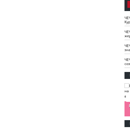
ЧЕ
Кур
ЧЕ
же
ЧЕ
зн
ЧЕ
со
изайн
Одобряете ли вы
Нужна ли "хартия
Ахмат"
антитабачный
ответственного
законопроект?
блогера"?