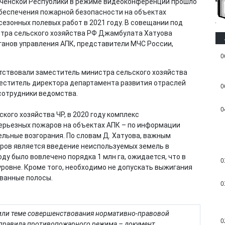
еченской Республики в режиме видеоконференции прошло
обеспечения пожарной безопасности на объектах
езонных полевых работ в 2021 году. В совещании под
тра сельского хозяйства РФ Джамбулата Хатуова
ганов управления АПК, представители МЧС России,
0
тствовали заместитель министра сельского хозяйства
меститель директора департамента развития отраслей
0
сотрудники ведомства.
0
ого хозяйства ЧР, в 2020 году комплекс
ерьезных пожаров на объектах АПК – по информации
ельные возгорания. По словам Д. Хатуова, важным
ов является введение неиспользуемых земель в
ду было вовлечено порядка 1 млн га, ожидается, что в
0
уровне. Кроме того, необходимо не допускать выжигания
ванные полосы.
0
лили теме совершенствования нормативно-правовой
0
е правила противопожарного режима – документ