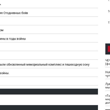
»
1
мя Стодневных боёв
1
мом
дины в годы войны
ЧЕ
(ф
рыли обновленный мемориальный комплекс и пешеходную зону
Но
 войны.
чу
Лу
мы
«Т
ми
до