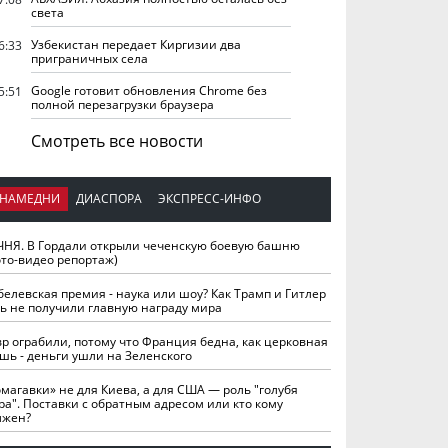
света
Узбекистан передает Киргизии два
6:33
приграничных села
Google готовит обновления Chrome без
5:51
полной перезагрузки браузера
Смотреть все новости
НАМЕДНИ
ДИАСПОРА
ЭКСПРЕСС-ИНФО
ЧНЯ. В Гордали открыли чеченскую боевую башню
ото-видео репортаж)
белевская премия - наука или шоу? Как Трамп и Гитлер
ть не получили главную награду мира
вр ограбили, потому что Франция бедна, как церковная
шь - деньги ушли на Зеленского
омагавки» не для Киева, а для США — роль "голубя
ра". Поставки с обратным адресом или кто кому
лжен?