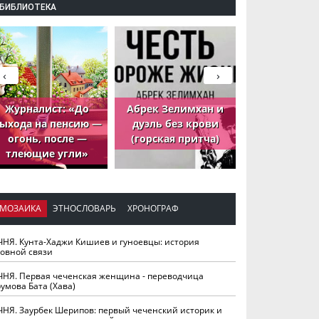
БИБЛИОТЕКА
‹
›
Журналист: «До
Абрек Зелимхан и
Абрек Зели
ыхода на пенсию —
дуэль без крови
петух, ко
огонь, после —
(горская притча)
принёс де
тлеющие угли»
МОЗАИКА
ЭТНОСЛОВАРЬ
ХРОНОГРАФ
ЧНЯ. Кунта-Хаджи Кишиев и гуноевцы: история
ховной связи
ЧНЯ. Первая чеченская женщина - переводчица
умова Бата (Хава)
ЧНЯ. Заурбек Шерипов: первый чеченский историк и