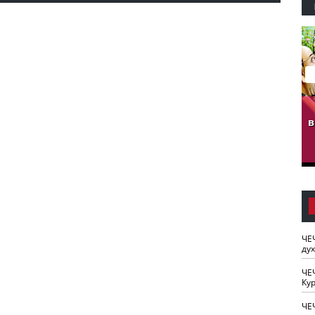
гузов.
ЧЕЧНЯ. Обарг Варин
ЧЕЧНЯ. Хьаьжин
ан"
илли
мурд - обарг Вара
в
к)
ЧЕ
ду
ЧЕ
Кур
ЧЕ