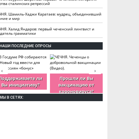
ртва сталинских репрессий
ЧНЯ. Шамиль-Хаджи Каратаев: мудрец, объединивший
ание и мир
ЧНЯ. Халид Яндаров: первый чеченский лингвист и
здатель грамматики
НАШИ ПОСЛЕДНИЕ ОПРОСЫ
‹
›
Поддерживаете ли
Прошли ли Вы
Как Вы оцен
Вы инициативу?
вакцинацию от
деятельность
короновируса?
ЧР?
МЫ В СЕТЯХ: