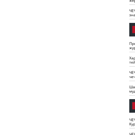
же
ЧЕ
зн
Пр
жу
Ха
те
ЧЕ
че
Ша
му
ЧЕ
Кур
ЧЕ