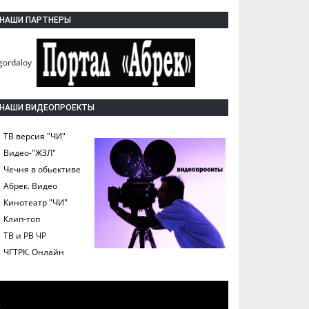
НАШИ ПАРТНЕРЫ
НАШИ ВИДЕОПРОЕКТЫ
ТВ версия "ЧИ"
Видео-"ЖЗЛ"
Чечня в обьективе
Абрек. Видео
Кинотеатр "ЧИ"
Клип-топ
ТВ и РВ ЧР
ЧГТРК. Онлайн
а