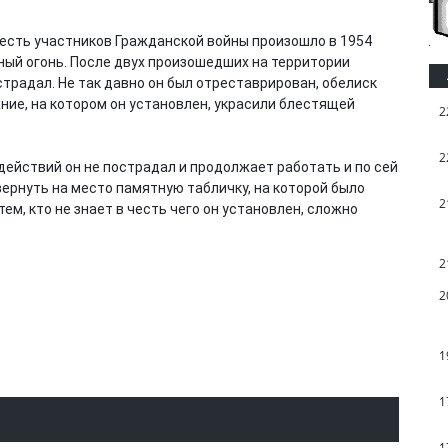
есть участников Гражданской войны произошло в 1954
чный огонь. После двух произошедших на территории
традал. Не так давно он был отреставрирован, обелиск
ние, на котором он установлен, украсили блестящей
2
2
действий он не пострадал и продолжает работать и по сей
вернуть на место памятную табличку, на которой было
2
ем, кто не знает в честь чего он установлен, сложно
2
2
1
1
1