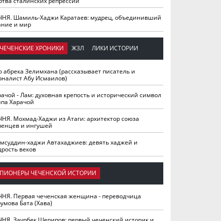
ртва сталинских репрессий
ЧНЯ. Шамиль-Хаджи Каратаев: мудрец, объединивший
ание и мир
ЧЕЧЕНСКИЕ ХРОНИКИ
ЖЗЛ
ЛИКИ ИСТОРИИ
о абрека Зелимхана (рассказывает писатель и
рналист Абу Исмаилов)
рачой - Лам: духовная крепость и исторический символ
йпа Харачой
ЧНЯ. Мохмад-Хаджи из Атаги: архитектор союза
ченцев и ингушей
мсуддин-хаджи Автахаджиев: девять хаджей и
дрость веков
ПИОНЕРЫ ЧЕЧЕНСКОЙ ИСТОРИИ
ЧНЯ. Первая чеченская женщина - переводчица
умова Бата (Хава)
ЧНЯ. Заурбек Шерипов: первый чеченский историк и