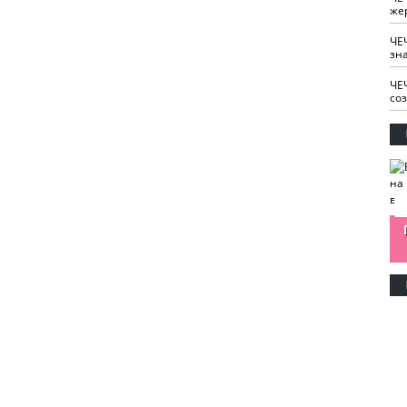
же
ЧЕ
зн
ЧЕ
со
изайн
Одобряете ли вы
Нужна ли "хартия
Ахмат"
антитабачный
ответственного
законопроект?
блогера"?