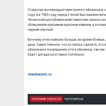
Открытие восемнадцатиметрового обелиска в ч
году, а в 1965 году перед стелой был зажжен ве
Чеченской республики войн памятник сильно пос
облицевали красивым красным камнем, а основа
черной плиткой.
Вечному огню повезло больше, во время боевых 
день. Единственное, что осталось сделать, это 
обозначено посвящение этого обелиска, так как т
будет догадаться самостоятельно.
checheninfo.ru
ПОХОЖИЕ НОВОСТИ
ПОПУЛЯРНОЕ