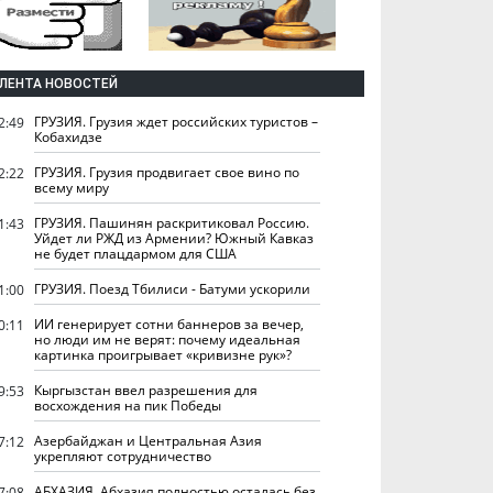
ЛЕНТА НОВОСТЕЙ
ГРУЗИЯ. Грузия ждет российских туристов –
2:49
Кобахидзе
ГРУЗИЯ. Грузия продвигает свое вино по
2:22
всему миру
ГРУЗИЯ. Пашинян раскритиковал Россию.
1:43
Уйдет ли РЖД из Армении? Южный Кавказ
не будет плацдармом для США
ГРУЗИЯ. Поезд Тбилиси - Батуми ускорили
1:00
ИИ генерирует сотни баннеров за вечер,
0:11
но люди им не верят: почему идеальная
картинка проигрывает «кривизне рук»?
Кыргызстан ввел разрешения для
9:53
восхождения на пик Победы
Азербайджан и Центральная Азия
7:12
укрепляют сотрудничество
АБХАЗИЯ. Абхазия полностью осталась без
7:08