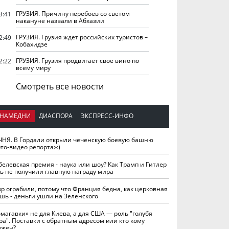
ГРУЗИЯ. Причину перебоев со светом
3:41
накануне назвали в Абхазии
ГРУЗИЯ. Грузия ждет российских туристов –
2:49
Кобахидзе
ГРУЗИЯ. Грузия продвигает свое вино по
2:22
всему миру
Смотреть все новости
НАМЕДНИ
ДИАСПОРА
ЭКСПРЕСС-ИНФО
ЧНЯ. В Гордали открыли чеченскую боевую башню
ото-видео репортаж)
белевская премия - наука или шоу? Как Трамп и Гитлер
ть не получили главную награду мира
вр ограбили, потому что Франция бедна, как церковная
шь - деньги ушли на Зеленского
омагавки» не для Киева, а для США — роль "голубя
ра". Поставки с обратным адресом или кто кому
лжен?