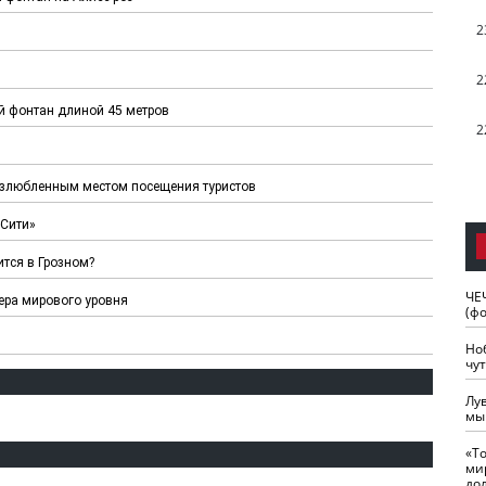
2
2
й фонтан длиной 45 метров
2
излюбленным местом посещения туристов
-Сити»
ится в Грозном?
ЧЕ
ера мирового уровня
(ф
Но
чу
Лу
мы
«Т
ми
до