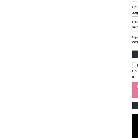
ЧЕ
же
ЧЕ
зн
ЧЕ
со
изайн
Одобряете ли вы
Нужна ли "хартия
Ахмат"
антитабачный
ответственного
законопроект?
блогера"?