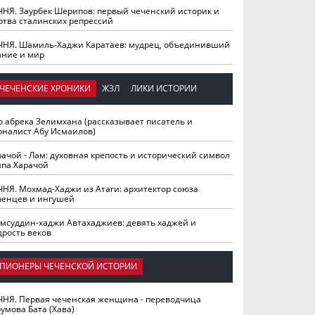
ЧНЯ. Заурбек Шерипов: первый чеченский историк и
ртва сталинских репрессий
ЧНЯ. Шамиль-Хаджи Каратаев: мудрец, объединивший
ание и мир
ЧЕЧЕНСКИЕ ХРОНИКИ
ЖЗЛ
ЛИКИ ИСТОРИИ
о абрека Зелимхана (рассказывает писатель и
рналист Абу Исмаилов)
рачой - Лам: духовная крепость и исторический символ
йпа Харачой
ЧНЯ. Мохмад-Хаджи из Атаги: архитектор союза
ченцев и ингушей
мсуддин-хаджи Автахаджиев: девять хаджей и
дрость веков
ПИОНЕРЫ ЧЕЧЕНСКОЙ ИСТОРИИ
ЧНЯ. Первая чеченская женщина - переводчица
умова Бата (Хава)