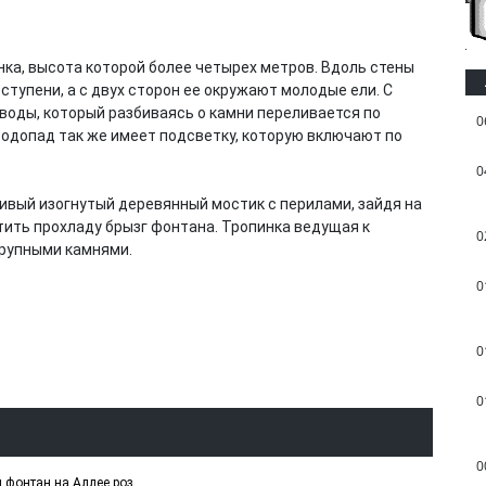
ка, высота которой более четырех метров. Вдоль стены
упени, а с двух сторон ее окружают молодые ели. С
 воды, который разбиваясь о камни переливается по
0
Водопад так же имеет подсветку, которую включают по
0
ивый изогнутый деревянный мостик с перилами, зайдя на
ить прохладу брызг фонтана. Тропинка ведущая к
0
крупными камнями.
0
0
0
0
 фонтан на Аллее роз