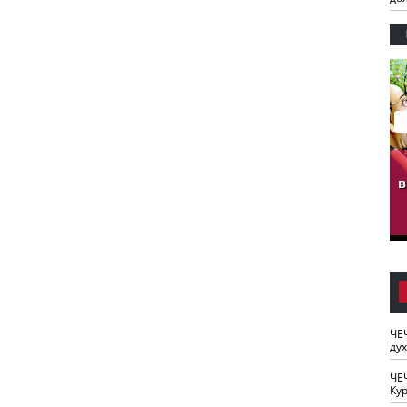
гузов.
ЧЕЧНЯ. Обарг Варин
ЧЕЧНЯ. Хьаьжин
ан"
илли
мурд - обарг Вара
в
к)
ЧЕ
ду
ЧЕ
Кур