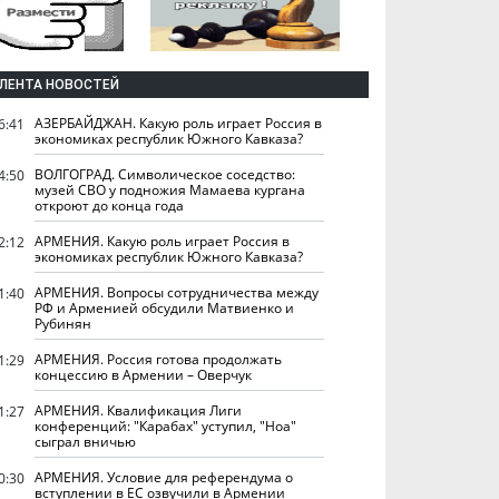
ЛЕНТА НОВОСТЕЙ
АЗЕРБАЙДЖАН. Какую роль играет Россия в
6:41
экономиках республик Южного Кавказа?
ВОЛГОГРАД. Символическое соседство:
4:50
музей СВО у подножия Мамаева кургана
откроют до конца года
АРМЕНИЯ. Какую роль играет Россия в
2:12
экономиках республик Южного Кавказа?
АРМЕНИЯ. Вопросы сотрудничества между
1:40
РФ и Арменией обсудили Матвиенко и
Рубинян
АРМЕНИЯ. Россия готова продолжать
1:29
концессию в Армении – Оверчук
АРМЕНИЯ. Квалификация Лиги
1:27
конференций: "Карабах" уступил, "Ноа"
сыграл вничью
АРМЕНИЯ. Условие для референдума о
0:30
вступлении в ЕС озвучили в Армении