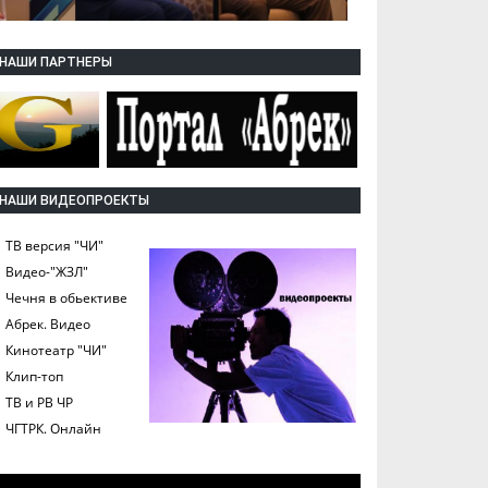
НАШИ ПАРТНЕРЫ
НАШИ ВИДЕОПРОЕКТЫ
ТВ версия "ЧИ"
Видео-"ЖЗЛ"
Чечня в обьективе
Абрек. Видео
Кинотеатр "ЧИ"
Клип-топ
ТВ и РВ ЧР
ЧГТРК. Онлайн