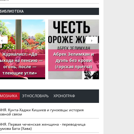
БИБЛИОТЕКА
‹
›
Журналист: «До
Абрек Зелимхан и
Абрек Зели
ыхода на пенсию —
дуэль без крови
петух, ко
огонь, после —
(горская притча)
принёс де
тлеющие угли»
МОЗАИКА
ЭТНОСЛОВАРЬ
ХРОНОГРАФ
ЧНЯ. Кунта-Хаджи Кишиев и гуноевцы: история
ховной связи
ЧНЯ. Первая чеченская женщина - переводчица
умова Бата (Хава)