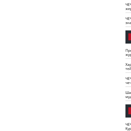
ЧЕ
же
ЧЕ
зн
Пр
жу
Ха
те
ЧЕ
че
Ша
му
ЧЕ
Кур