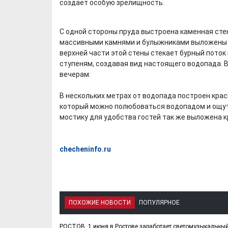
создает особую зрелищность.
С одной стороны пруда выстроена каменная стен
массивными камнями и булыжниками выложены ст
верхней части этой стены стекает бурный поток
ступеням, создавая вид настоящего водопада. 
вечерам.
В нескольких метрах от водопада построен крас
который можно полюбоваться водопадом и ощут
мостику для удобства гостей так же выложена 
checheninfo.ru
ПОХОЖИЕ НОВОСТИ
ПОПУЛЯРНОЕ
РОСТОВ. 1 июня в Ростове заработает светомузыкальный