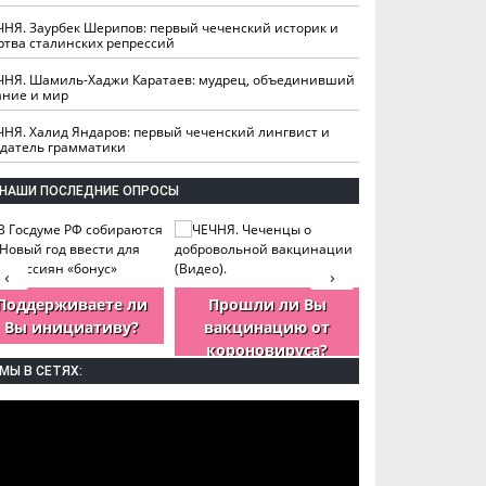
ЧНЯ. Заурбек Шерипов: первый чеченский историк и
ртва сталинских репрессий
ЧНЯ. Шамиль-Хаджи Каратаев: мудрец, объединивший
ание и мир
ЧНЯ. Халид Яндаров: первый чеченский лингвист и
здатель грамматики
НАШИ ПОСЛЕДНИЕ ОПРОСЫ
‹
›
Поддерживаете ли
Прошли ли Вы
Как Вы оцен
Вы инициативу?
вакцинацию от
деятельность
короновируса?
ЧР?
МЫ В СЕТЯХ: