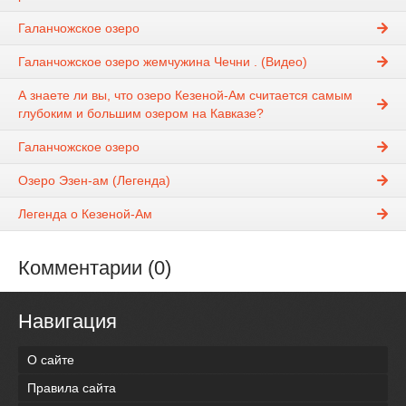
​​Галанчожское озеро
Галанчожское озеро жемчужина Чечни . (Видео)
А знаете ли вы, что озеро Кезеной-Ам считается самым
глубоким и большим озером на Кавказе?
Галанчожское озеро
Озеро Эзен-ам (Легенда)
Легенда о Кезеной-Ам
Комментарии (0)
Навигация
О сайте
Правила сайта