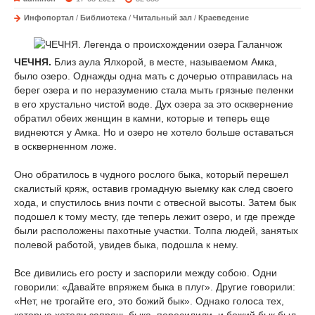
Инфопортал
/
Библиотека
/
Читальный зал
/
Краеведение
ЧЕЧНЯ.
Близ аула Ялхорой, в месте, называемом Амка,
было озеро. Однажды одна мать с дочерью отправилась на
берег озера и по неразумению стала мыть грязные пеленки
в его хрустально чистой воде. Дух озера за это осквернение
обратил обеих женщин в камни, которые и теперь еще
виднеются у Амка. Но и озеро не хотело больше оставаться
в оскверненном ложе.
Оно обратилось в чудного рослого быка, который перешел
скалистый кряж, оставив громадную выемку как след своего
хода, и спустилось вниз почти с отвесной высоты. Затем бык
подошел к тому месту, где теперь лежит озеро, и где прежде
были расположены пахотные участки. Толпа людей, занятых
полевой работой, увидев быка, подошла к нему.
Все дивились его росту и заспорили между собою. Одни
говорили: «Давайте впряжем быка в плуг». Другие говорили:
«Нет, не трогайте его, это божий бык». Однако голоса тех,