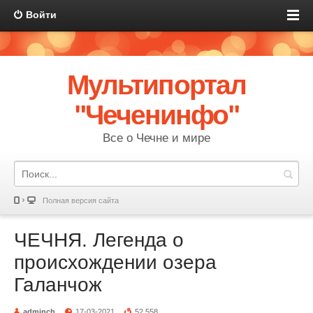
Войти
Мультипортал
"Чеченинфо"
Все о Чечне и мире
Полная версия сайта
ЧЕЧНЯ. Легенда о
происхождении озера
Галанчож
adminch
17-03-2021
52 558