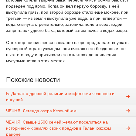
которые хотели запрячь быка, пересилили, и божий бык был
подведен под ярмо. Когда он вел первую борозду, в ней
выступила грязь, при второй борозде стало еще мокрее, при
третьей — из земли выступила уже вода, а при четвертой —
вода хлынула стремительно, затопила поле и всех людей,
запрягших чудного быка, который затем исчез в водах озера.
С тех пор появившееся внезапно озеро продолжает внушать
суеверный страх туземцам: они считают его бездонным, не
пьют его воду и призывали его в клятвах до появления
мусульманства в этих местах.
Похожие новости
Б. Далгат о древней религии и мифологии чеченцев и
ингушей
ЧЕЧНЯ. Легенда озера Кезеной-ам
ЧЕЧНЯ. Свыше 1500 семей желают поселиться на
исторических землях своих предков в Галанчожском
районе