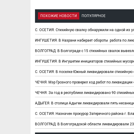
ПОХОЖИЕ НОВОСТИ
ПОПУЛЯРНОЕ
С. ОСЕТИЯ. Стихийную свалку обнаружили на одной из 
ИНГУШЕТИЯ. В Назрани набирает обороты работа по лик
ВОЛГОГРАД. В Волгограде с 15 стихийных свалок вывезл
ИНГУШЕТИЯ. В Ингушетии инициаторов стихийных мусорны
С. ОСЕТИЯ. В поселке Южный ликвидировали стихийную 
ЧЕЧНЯ. Мэр Грозного проверил ход работ по ликвидации 
ЧЕЧНЯ. За год в республике ликвидировано 90 стихийны
АДЫГЕЯ. В столице Адыгеи ликвидировали пять несанкц
С. ОСЕТИЯ. Назначен прокурор Затеречного района г. Вл
ВОЛГОГРАД. В Волгоградской области ликвидировали 2