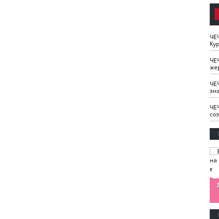
ЧЕ
Кур
ЧЕ
же
ЧЕ
зн
ЧЕ
со
изайн
Одобряете ли вы
Нужна ли "хартия
Ахмат"
антитабачный
ответственного
законопроект?
блогера"?