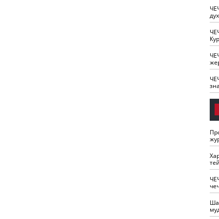
ЧЕ
ду
ЧЕ
Кур
ЧЕ
же
ЧЕ
зн
Пр
жу
Ха
те
ЧЕ
че
Ша
му