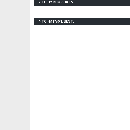
ЭТО НУЖНО ЗНАТЬ:
ЧТО ЧИТАЮТ. BEST:
Х. Гапураев. Капкан
ЧЕЧНЯ. А. Ту
для Зелимхана (Отр.
"Зелимх
из романа «1овда»)
(Отрыво