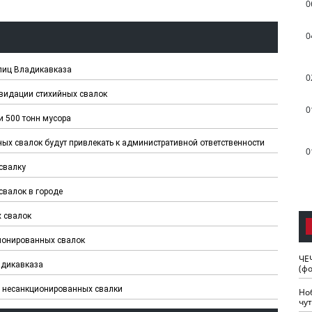
0
0
улиц Владикавказа
0
видации стихийных свалок
0
и 500 тонн мусора
х свалок будут привлекать к административной ответственности
0
свалку
свалок в городе
х свалок
ионированных свалок
ЧЕ
адикавказа
(ф
3 несанкционированных свалки
Но
чу