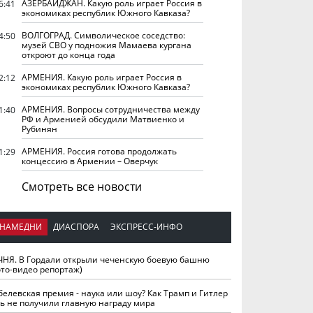
АЗЕРБАЙДЖАН. Какую роль играет Россия в
6:41
экономиках республик Южного Кавказа?
ВОЛГОГРАД. Символическое соседство:
4:50
музей СВО у подножия Мамаева кургана
откроют до конца года
АРМЕНИЯ. Какую роль играет Россия в
2:12
экономиках республик Южного Кавказа?
АРМЕНИЯ. Вопросы сотрудничества между
1:40
РФ и Арменией обсудили Матвиенко и
Рубинян
АРМЕНИЯ. Россия готова продолжать
1:29
концессию в Армении – Оверчук
Смотреть все новости
НАМЕДНИ
ДИАСПОРА
ЭКСПРЕСС-ИНФО
ЧНЯ. В Гордали открыли чеченскую боевую башню
ото-видео репортаж)
белевская премия - наука или шоу? Как Трамп и Гитлер
ть не получили главную награду мира