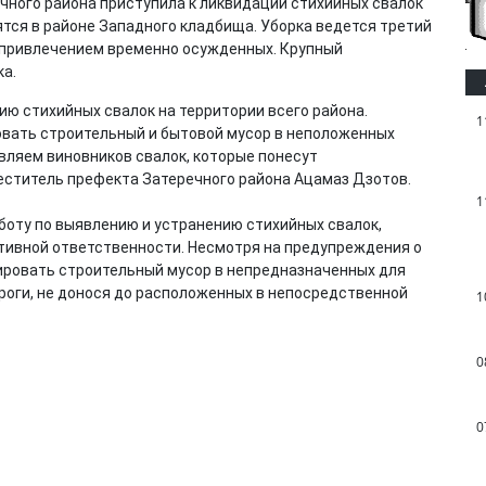
чного района приступила к ликвидации стихийных свалок
ятся в районе Западного кладбища. Уборка ведется третий
с привлечением временно осужденных. Крупный
ка.
ю стихийных свалок на территории всего района.
1
овать строительный и бытовой мусор в неположенных
вляем виновников свалок, которые понесут
еститель префекта Затеречного района Ацамаз Дзотов.
1
оту по выявлению и устранению стихийных свалок,
ивной ответственности. Несмотря на предупреждения о
ровать строительный мусор в непредназначенных для
ороги, не донося до расположенных в непосредственной
1
0
0