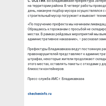
С. ОСЕТИЯ.
Во Владикавказе префектура Затере
на территории района. В четверг работы провод
день, накануне подбор мусора осуществлялся 
строительный мусор погружает и вывозит техни
«По поручению префекта мы начинаем ликвидаци
Обращаюсь к горожанам с просьбой не складир
местах. В рамках рейдовых мероприятий мы выя
административное наказание», – рассказал зам
Префектуры Владикавказа ведут постоянную раб
правонарушителей представляют к администрат
штрафах, некоторые жители продолжают склади
этого местах, оставлять пакеты с отходами у д
близости контейнеров.
Пресс-служба АМС г. Владикавказа
checheninfo.ru