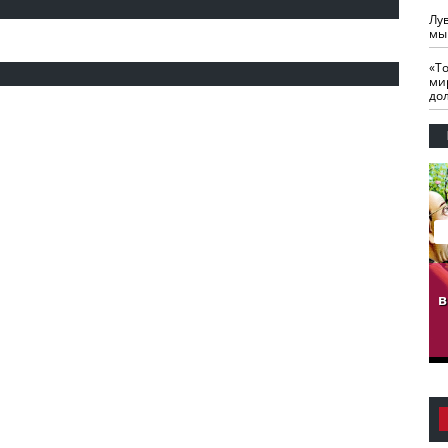
Лу
мы
«Т
ми
до
гузов.
ЧЕЧНЯ. Обарг Варин
ЧЕЧНЯ. Хьаьжин
ан"
илли
мурд - обарг Вара
в
к)