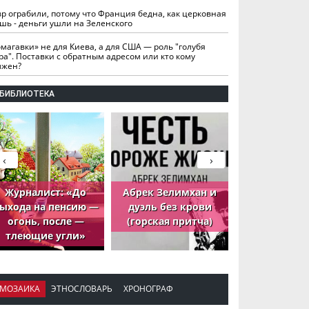
вр ограбили, потому что Франция бедна, как церковная
шь - деньги ушли на Зеленского
омагавки» не для Киева, а для США — роль "голубя
ра". Поставки с обратным адресом или кто кому
лжен?
БИБЛИОТЕКА
‹
›
Журналист: «До
Абрек Зелимхан и
Абрек Зели
ыхода на пенсию —
дуэль без крови
петух, ко
огонь, после —
(горская притча)
принёс де
тлеющие угли»
МОЗАИКА
ЭТНОСЛОВАРЬ
ХРОНОГРАФ