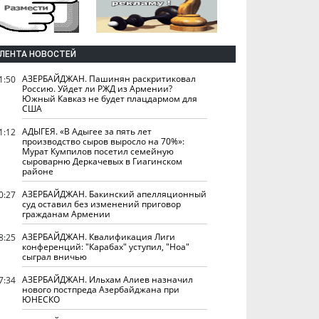
ЛЕНТА НОВОСТЕЙ
АЗЕРБАЙДЖАН. Пашинян раскритиковал
1:50
Россию. Уйдет ли РЖД из Армении?
Южный Кавказ не будет плацдармом для
США
АДЫГЕЯ. «В Адыгее за пять лет
1:12
производство сыров выросло на 70%»:
Мурат Кумпилов посетил семейную
сыроварню Деркачевых в Гиагинском
районе
АЗЕРБАЙДЖАН. Бакинский апелляционный
0:27
суд оставил без изменений приговор
гражданам Армении
АЗЕРБАЙДЖАН. Квалификация Лиги
8:25
конференций: "Карабах" уступил, "Ноа"
сыграл вничью
АЗЕРБАЙДЖАН. Ильхам Алиев назначил
7:34
нового постпреда Азербайджана при
ЮНЕСКО