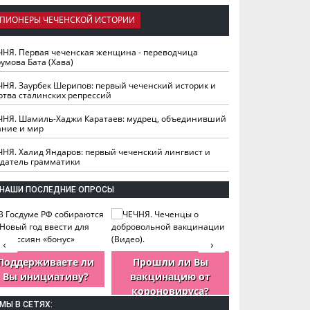
ПИОНЕРЫ ЧЕЧЕНСКОЙ ИСТОРИИ
ЧНЯ. Первая чеченская женщина - переводчица
умова Бата (Хава)
ЧНЯ. Заурбек Шерипов: первый чеченский историк и
ртва сталинских репрессий
ЧНЯ. Шамиль-Хаджи Каратаев: мудрец, объединивший
ание и мир
ЧНЯ. Халид Яндаров: первый чеченский лингвист и
здатель грамматики
НАШИ ПОСЛЕДНИЕ ОПРОСЫ
‹
›
Поддерживаете ли
Прошли ли Вы
Как Вы оцен
Вы инициативу?
вакцинацию от
деятельность
короновируса?
ЧР?
МЫ В СЕТЯХ: