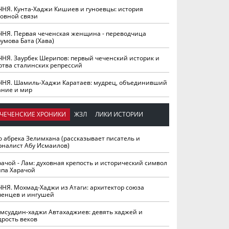
ЧНЯ. Кунта-Хаджи Кишиев и гуноевцы: история
ховной связи
ЧНЯ. Первая чеченская женщина - переводчица
умова Бата (Хава)
ЧНЯ. Заурбек Шерипов: первый чеченский историк и
ртва сталинских репрессий
ЧНЯ. Шамиль-Хаджи Каратаев: мудрец, объединивший
ание и мир
ЧЕЧЕНСКИЕ ХРОНИКИ
ЖЗЛ
ЛИКИ ИСТОРИИ
о абрека Зелимхана (рассказывает писатель и
рналист Абу Исмаилов)
рачой - Лам: духовная крепость и исторический символ
йпа Харачой
ЧНЯ. Мохмад-Хаджи из Атаги: архитектор союза
ченцев и ингушей
мсуддин-хаджи Автахаджиев: девять хаджей и
дрость веков