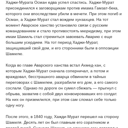
Хаджи-Мурата Осман едва успел спастись. Хаджи-Мурат
присоединился к заговорщикам против имама Гамзат-бека,
которого они впоследствии убили в мечети. При этом погиб и
Осман, а Хаджи-Мурат стал вождем хунзахцев. На тот
момент Аварское ханство установило связи с русским
командованием и стало противостоять мюридизму, при этом
имам Шамиль стал стремиться завоевать Аварию с еще
большим усердием. На тот период Хаджи-Мурат,
защищавший свой дом, и его сторонники были в оппозиции
Шамилю.
Когда во главе Аварского ханства встал Ахмед-хан, с
которым Хаджи-Мурат сначала соперничал, а потом и
враждовал, бесстрашного аварца обвинили в тайных
переговорах с Шамилем, разграбили его дом, а его самого
сослали. Однако по дороге он сумел сбежать — прыгнул с
обрыва, захватив с собой двух конвоировавших его солдат.
На них он приземлился, при этом сам сломал себе только
одну ногу.
После этого, в 1840 году, Хажди-Мурат перешел на сторону
Шамиля. Десять лет он был главным его соратником и