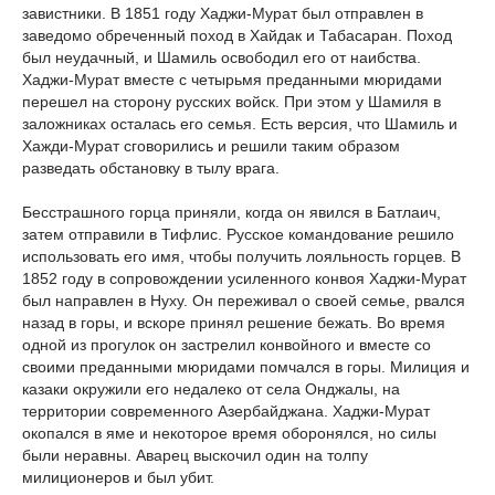
завистники. В 1851 году Хаджи-Мурат был отправлен в
заведомо обреченный поход в Хайдак и Табасаран. Поход
был неудачный, и Шамиль освободил его от наибства.
Хаджи-Мурат вместе с четырьмя преданными мюридами
перешел на сторону русских войск. При этом у Шамиля в
заложниках осталась его семья. Есть версия, что Шамиль и
Хажди-Мурат сговорились и решили таким образом
разведать обстановку в тылу врага.
Бесстрашного горца приняли, когда он явился в Батлаич,
затем отправили в Тифлис. Русское командование решило
использовать его имя, чтобы получить лояльность горцев. В
1852 году в сопровождении усиленного конвоя Хаджи-Мурат
был направлен в Нуху. Он переживал о своей семье, рвался
назад в горы, и вскоре принял решение бежать. Во время
одной из прогулок он застрелил конвойного и вместе со
своими преданными мюридами помчался в горы. Милиция и
казаки окружили его недалеко от села Онджалы, на
территории современного Азербайджана. Хаджи-Мурат
окопался в яме и некоторое время оборонялся, но силы
были неравны. Аварец выскочил один на толпу
милиционеров и был убит.