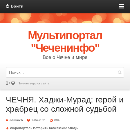
Войти
Мультипортал
"Чеченинфо"
Все о Чечне и мире
Полная версия сайта
ЧЕЧНЯ. Хаджи-Мурад: герой и
храбрец со сложной судьбой
adminch
1-04-2021
804
Инфопортал
/
История
/
Кавказские этюды