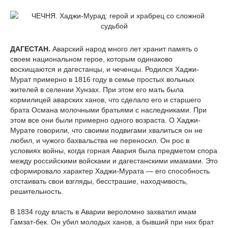
ДАГЕСТАН.
Аварский народ много лет хранит память о
своем национальном герое, которым одинаково
восхищаются и дагестанцы, и чеченцы. Родился Хаджи-
Мурат примерно в 1816 году в семье простых вольных
жителей в селении Хунзах. При этом его мать была
кормилицей аварских ханов, что сделало его и старшего
брата Османа молочными братьями с наследниками. При
этом все они были примерно одного возраста. О Хаджи-
Мурате говорили, что своими подвигами хвалиться он не
любил, и чужого бахвальства не переносил. Он рос в
условиях войны, когда горная Авария была предметом спора
между российскими войсками и дагестанскими имамами. Это
сформировало характер Хаджи-Мурата — его способность
отстаивать свои взгляды, бесстрашие, находчивость,
решительность.
В 1834 году власть в Аварии вероломно захватил имам
Гамзат-бек. Он убил молодых ханов, а бывший при них брат