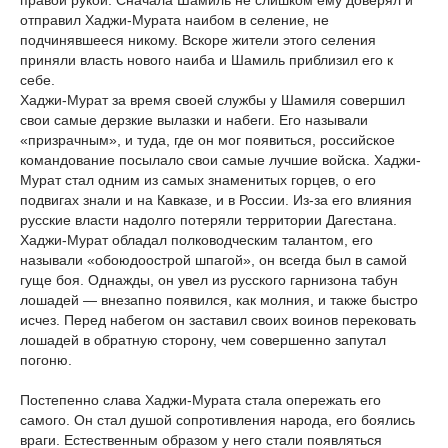
правой рукой. Сначала Шамиль не слишком ему доверял и
отправил Хаджи-Мурата наибом в селение, не
подчинявшееся никому. Вскоре жители этого селения
приняли власть нового наиба и Шамиль приблизил его к
себе.
Хаджи-Мурат за время своей службы у Шамиля совершил
свои самые дерзкие вылазки и набеги. Его называли
«призрачным», и туда, где он мог появиться, российское
командование посылало свои самые лучшие войска. Хаджи-
Мурат стал одним из самых знаменитых горцев, о его
подвигах знали и на Кавказе, и в России. Из-за его влияния
русские власти надолго потеряли территории Дагестана.
Хаджи-Мурат обладал полководческим талантом, его
называли «обоюдоострой шпагой», он всегда был в самой
гуще боя. Однажды, он увел из русского гарнизона табун
лошадей — внезапно появился, как молния, и также быстро
исчез. Перед набегом он заставил своих воинов перековать
лошадей в обратную сторону, чем совершенно запутал
погоню.
Постепенно слава Хаджи-Мурата стала опережать его
самого. Он стал душой сопротивления народа, его боялись
враги. Естественным образом у него стали появляться