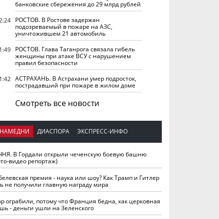
банковские сбережения до 29 млрд рублей
РОСТОВ. В Ростове задержан
2:24
подозреваемый в пожаре на АЗС,
уничтожившем 21 автомобиль
РОСТОВ. Глава Таганрога связала гибель
1:49
женщины при атаке ВСУ с нарушением
правил безопасности
АСТРАХАНЬ. В Астрахани умер подросток,
1:42
пострадавший при пожаре в жилом доме
Смотреть все новости
НАМЕДНИ
ДИАСПОРА
ЭКСПРЕСС-ИНФО
ЧНЯ. В Гордали открыли чеченскую боевую башню
ото-видео репортаж)
белевская премия - наука или шоу? Как Трамп и Гитлер
ть не получили главную награду мира
вр ограбили, потому что Франция бедна, как церковная
шь - деньги ушли на Зеленского