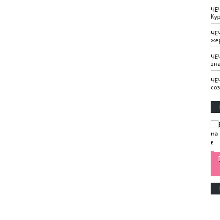
ЧЕ
Кур
ЧЕ
же
ЧЕ
зн
ЧЕ
со
изайн
Одобряете ли вы
Нужна ли "хартия
Ахмат"
антитабачный
ответственного
законопроект?
блогера"?