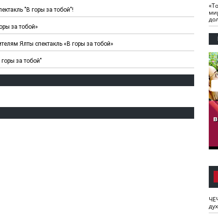
«Т
ктакль "В горы за тобой"!
ми
до
оры за тобой»
ителям Ялты спектакль «В горы за тобой»
 горы за тобой"
гузов.
ЧЕЧНЯ. Обарг Варин
ЧЕЧНЯ. Хьаьжин
ан"
илли
мурд - обарг Вара
в
к)
ЧЕ
ду