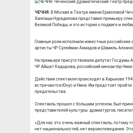
ЧЕЧНЯ.
В Москве в Театре имени Ермоловой Че
Ханпаши Нурадилова представил премьеру спект
Великой Победы, и это история о подвиге и любв
⠀
Главные роли исполнили известные российские 
артисты ЧР Сулейман Ахмадов и Шамиль Алхано
⠀
На премьере присутствовали депутат Госдумы 
ЧР Айшат Кадырова, российский киноактёр Никит
⠀
Действия спектакля происходят в Харькове 194
встречаются Юнус и Нина. Им предстоит пройти д
предательства.
⠀
Спектакль прошел с большим успехом, был прин
представителей культуры: драматургов, писател
⠀
«Для нас это очень важный спектакль, потому что
нет национальностей, нет вероисповедания. Эт