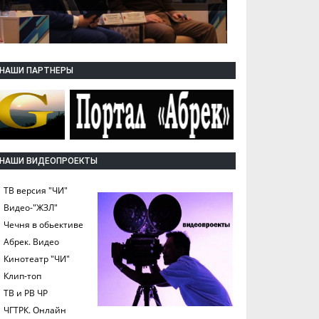
НАШИ ПАРТНЕРЫ
НАШИ ВИДЕОПРОЕКТЫ
ТВ версия "ЧИ"
Видео-"ЖЗЛ"
Чечня в обьективе
Абрек. Видео
Кинотеатр "ЧИ"
Клип-топ
ТВ и РВ ЧР
ЧГТРК. Онлайн