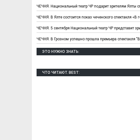
ЧЕЧНЯ. Национальный театр ЧР подарит зрителям Ялты спе
ЧЕЧНЯ. В Ялте состоится показ чеченского спектакля «В г
ЧЕЧНЯ. 5 сентября Национальный театр ЧР представит зр
ЧЕЧНЯ. В Грозном успешно прошла премьера спектакля "В
ЭТО НУЖНО ЗНАТЬ:
Х. Гапураев. Капкан
ЧЕЧНЯ. А. Ту
ЧТО ЧИТАЮТ. BEST:
для Зелимхана (Отр.
"Зелимх
из романа «1овда»)
(Отрыво