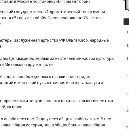
ченский государственный драматический театр имени
акля «В горы за тобой». Пьеса посвящена 75-летию
и.
1
актеры: заслуженная артистка РФ Ольга Кабо, народные
1
в.
Адам Делимханов, первый заместитель министра культуры
1
а Михалков и другие гости.
0
3 года, в освобожденном от фашистов городе,
олгий и жестокий путь отчаяния и потерь, разлуки и
0
ят зрителями и получил положительные отзывы известных
ей, актеров.
0
 он обо всех нас. Беда у всех общая, любовь тоже. У нее
о наша общая история, наша общая боль и наша общая
0