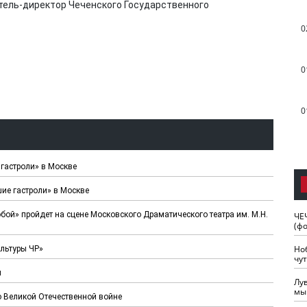
тель-директор Чеченского Государственного
0
0
0
гастроли» в Москве
ие гастроли» в Москве
бой» пройдет на сцене Московского Драматического театра им. М.Н.
ЧЕ
(ф
Но
льтуры ЧР»
чу
н
Лу
мы
о Великой Отечественной войне