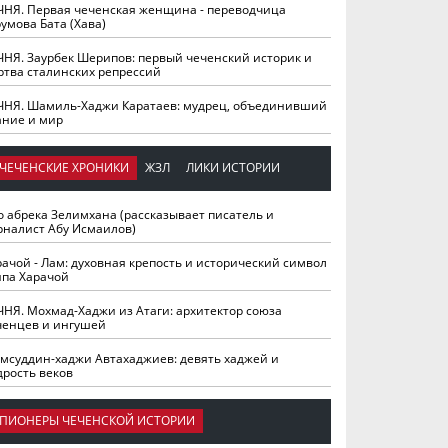
ЧНЯ. Первая чеченская женщина - переводчица
умова Бата (Хава)
ЧНЯ. Заурбек Шерипов: первый чеченский историк и
ртва сталинских репрессий
ЧНЯ. Шамиль-Хаджи Каратаев: мудрец, объединивший
ание и мир
ЧЕЧЕНСКИЕ ХРОНИКИ
ЖЗЛ
ЛИКИ ИСТОРИИ
о абрека Зелимхана (рассказывает писатель и
рналист Абу Исмаилов)
рачой - Лам: духовная крепость и исторический символ
йпа Харачой
ЧНЯ. Мохмад-Хаджи из Атаги: архитектор союза
ченцев и ингушей
мсуддин-хаджи Автахаджиев: девять хаджей и
дрость веков
ПИОНЕРЫ ЧЕЧЕНСКОЙ ИСТОРИИ