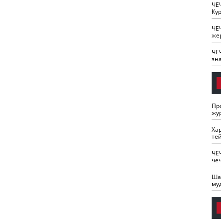
ЧЕ
Кур
ЧЕ
же
ЧЕ
зн
Пр
жу
Ха
те
ЧЕ
че
Ша
му