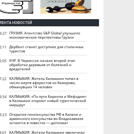
ЛЕНТА НОВОСТЕЙ
ГРУЗИЯ. Агентство S&P Global улучшило
3:27
экономические перспективы Грузии
Дербент станет доступнее для столичных
2:11
туристов
КЧР. В Черкесске начали второй этап
2:05
обработки деревьев от болезней и
вредителей
КАЛМЫКИЯ. Житель Калмыкии попал в
7:22
число жертв аферистов из Кемерово,
обманувших 14 человек
КАЛМЫКИЯ. «По пути Кирилла и Мефодия»:
3:54
в Калмыкии откроют новый туристический
маршрут
Открытие генконсульства РФ в Капане и
3:23
армянского консульства во Владикавказе
остаются в повестке — дипломат
КАЛМЫКИЯ. Жители Калмыкии увеличили
3:01