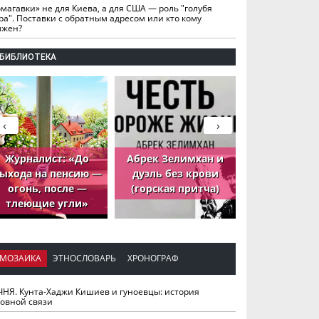
омагавки» не для Киева, а для США — роль "голубя
ра". Поставки с обратным адресом или кто кому
лжен?
БИБЛИОТЕКА
‹
›
Журналист: «До
Абрек Зелимхан и
Абрек Зели
ыхода на пенсию —
дуэль без крови
петух, ко
огонь, после —
(горская притча)
принёс де
тлеющие угли»
МОЗАИКА
ЭТНОСЛОВАРЬ
ХРОНОГРАФ
ЧНЯ. Кунта-Хаджи Кишиев и гуноевцы: история
ховной связи