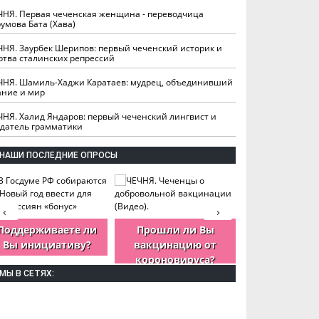
ЧНЯ. Первая чеченская женщина - переводчица
умова Бата (Хава)
ЧНЯ. Заурбек Шерипов: первый чеченский историк и
ртва сталинских репрессий
ЧНЯ. Шамиль-Хаджи Каратаев: мудрец, объединивший
ание и мир
ЧНЯ. Халид Яндаров: первый чеченский лингвист и
здатель грамматики
НАШИ ПОСЛЕДНИЕ ОПРОСЫ
‹
›
Поддерживаете ли
Прошли ли Вы
Как Вы оцен
Вы инициативу?
вакцинацию от
деятельность
короновируса?
ЧР?
МЫ В СЕТЯХ: