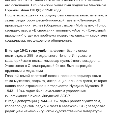
писателей СССР. Член Союза писателей СССР с момента
его основания. Его членский билет был подписан Максимом
Горьким. Член ВКП(б) с 1940 года.
После возвращения на родину был сначала заместителем, а
затем редактором республиканской газеты «Ленинец». В
произведениях тех лет (сборники стихов «Мой путь», «Голос
сердца», пьесы «В сверкании молнии», «Асет», «Колхозный
праздник») ставится проблема нового человека — строителя
социализма, его духовного обновления.
В конце 1941 года ушёл на фронт.
Был членом
политотдела 255-го отдельного Чечено-Ингушского
кавалерийского полка, комиссар пулемётного эскадрона.
Участвовал в Сталинградской битве. Был награждён
орденами и медалями.
Главной темой советской поэзии военного периода стала
тема мужества, подвига, интернационального долга, которая
нашла своё отражение и в творчестве Нурдина Музаева. В
1943—1944 годах был начальником управления
кинофикации Чечено-Ингушской АССР.
В годы депортации (1944—1957 годы) работал учителем,
корреспондентом радио и газет в Казахской ССР, заведовал
редакцией чечено-ингушской художественной литературы