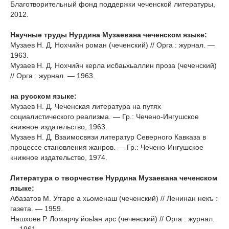
Благотворительный фонд поддержки чеченской литературы,
2012.
Научные труды Нурдина Музаевана чеченском языке:
Музаев Н. Д. Нохчийн роман (чеченский) // Орга : журнал. —
1963.
Музаев Н. Д. Нохчийн керла исбаьхьаллин проза (чеченский)
// Орга : журнал. — 1963.
на русском языке
:
Музаев Н. Д. Чеченская литература на путях
социалистического реализма. — Гр.: Чечено-Ингушское
книжное издательство, 1963.
Музаев Н. Д. Взаимосвязи литератур Северного Кавказа в
процессе становления жанров. — Гр.: Чечено-Ингушское
книжное издательство, 1974.
Литература о творчестве Нурдина Музаевана чеченском
языке
:
Абазатов М. Уггаре а хьоменаш (чеченский) // Ленинан некъ :
газета. — 1959.
Нашхоев Р. Ломарчу йоьӏан ирс (чеченский) // Орга : журнал.