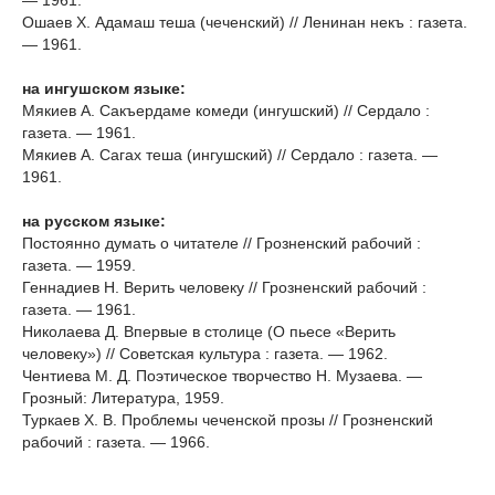
— 1961.
Ошаев Х. Адамаш теша (чеченский) // Ленинан некъ : газета.
— 1961.
на ингушском языке
:
Мякиев А. Сакъердаме комеди (ингушский) // Сердало :
газета. — 1961.
Мякиев А. Сагах теша (ингушский) // Сердало : газета. —
1961.
на русском языке
:
Постоянно думать о читателе // Грозненский рабочий :
газета. — 1959.
Геннадиев Н. Верить человеку // Грозненский рабочий :
газета. — 1961.
Николаева Д. Впервые в столице (О пьесе «Верить
человеку») // Советская культура : газета. — 1962.
Чентиева М. Д. Поэтическое творчество Н. Музаева. —
Грозный: Литература, 1959.
Туркаев X. В. Проблемы чеченской прозы // Грозненский
рабочий : газета. — 1966.