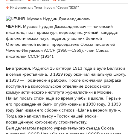
Инфопортал
/
Terra_incogn
/
Серия "ЖЗЛ"
ЧЕЧНЯ.
Музаев Нурдин Джамалдинович — чеченский
писатель, поэт, драматург, переводчик, учёный, кандидат
филологических наук, педагог, участник Великой
Отечественной войны, председатель Союза писателей
Чечено-Ингушской АССР (1958—1959), член Союза
писателей СССР (1934).
Биография.
Родился 15 октября 1913 года в ауле Белгатой
в семье крестьянина. В 1929 году окончил начальную школу,
в 1933 — Грозненский рабфак. После окончания рабфака
поступил на комсомольское отделение Всесоюзного
коммунистического института журналистики в Москве.
Начал писать стихи ещё во время учёбы в школе. Первые
его произведения были опубликованы в 1930 году. В 1933
году был издан его сборник стихов «Шаг на верном пути».
Тогда же написал пьесу «Росток нашей эпохи»,
посвящённую колхозному строительству.
Был делегатом первого учредительного съезда Союза