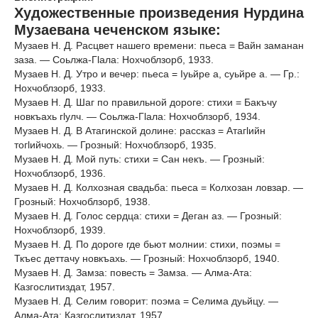
Художественные произведения Нурдина
Музаевана чеченском языке:
Музаев Н. Д. Расцвет нашего времени: пьеса = Вайн заманан
заза. — Соьлжа-Гӏала: Нохчоблзорб, 1933.
Музаев Н. Д. Утро и вечер: пьеса = Iуьйре а, суьйре а. — Гр.:
Нохчоблзорб, 1933.
Музаев Н. Д. Шаг по правильной дороге: стихи = Бакъчу
новкъахь гӏулч. — Соьлжа-Гӏала: Нохчоблзорб, 1934.
Музаев Н. Д. В Атагинской долине: рассказ = Атагӏийн
тогӏийчохь. — Грозный: Нохчоблзорб, 1935.
Музаев Н. Д. Мой путь: стихи = Сан некъ. — Грозный:
Нохчоблзорб, 1936.
Музаев Н. Д. Колхозная свадьба: пьеса = Колхозан ловзар. —
Грозный: Нохчоблзорб, 1938.
Музаев Н. Д. Голос сердца: стихи = Деган аз. — Грозный:
Нохчоблзорб, 1939.
Музаев Н. Д. По дороге где бьют молнии: стихи, поэмы =
Ткъес деттачу новкъахь. — Грозный: Нохчоблзорб, 1940.
Музаев Н. Д. Замза: повесть = Замза. — Алма-Ата:
Казгослитиздат, 1957.
Музаев Н. Д. Селим говорит: поэма = Селима дуьйцу. —
Алма-Ата: Казгослитиздат, 1957.