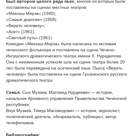
Был автором целого ряда пьес
, многие из которых были
поставлены на сценах местных театров:
«Мекхаш-Мирза» (1940);
«Самые дорогие» (1958);
«Верить человеку»;
«Асет» (1961);
«Светлый путь» (1961)
Комедия «Мекхаш-Мирза» была написана по мотивам
чеченского фольклора и поставлена на сцене Чечено-
Ингушского драматического театра имени Х. Нурадилова.
Она с неизменным успехом шла на сцене театра более 20
лет, была переведена на осетинский язык. Пьеса «Верить
человеку» была поставлена на сцене Грозненского русского
драматического театра.
Семья.
Сын Музаев, Магомед Нурдиевич — историк,
начальник Архивного управления Правительства Чеченской
республики;
Внук Музаев, Тимур Магомедович — историк, журналист,
политический деятель, обозреватель, публицист, автор
телефильмов.
Библиография: