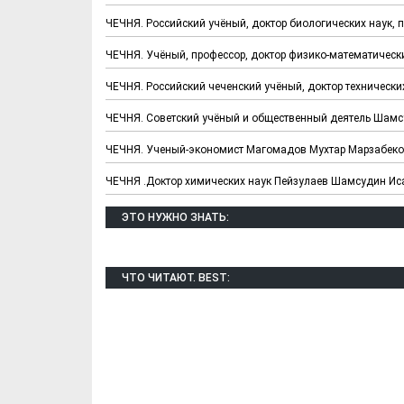
ЧЕЧНЯ. Российский учёный, доктор биологических наук,
ЧЕЧНЯ. Учёный, профессор, доктор физико-математичес
ЧЕЧНЯ. Российский чеченский учёный, доктор технически
ЧЕЧНЯ. Советский учёный и общественный деятель Шамс
ЧЕЧНЯ. Ученый-экономист Магомадов Мухтар Марзабек
ЧЕЧНЯ .Доктор химических наук Пейзулаев Шамсудин Ис
ЭТО НУЖНО ЗНАТЬ:
Хотели бы Вы
Выбираем д
ЧТО ЧИТАЮТ. BEST:
переехать в другой
формы ФК "
регион РФ?