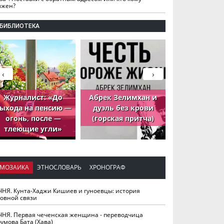
лжен?
БИБЛИОТЕКА
‹
›
Журналист: «До
Абрек Зелимхан и
Абрек Зели
ыхода на пенсию —
дуэль без крови
петух, ко
огонь, после —
(горская притча)
принёс де
тлеющие угли»
МОЗАИКА
ЭТНОСЛОВАРЬ
ХРОНОГРАФ
ЧНЯ. Кунта-Хаджи Кишиев и гуноевцы: история
ховной связи
ЧНЯ. Первая чеченская женщина - переводчица
умова Бата (Хава)