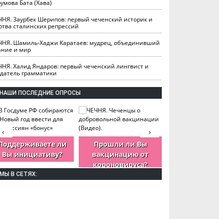
умова Бата (Хава)
ЧНЯ. Заурбек Шерипов: первый чеченский историк и
ртва сталинских репрессий
ЧНЯ. Шамиль-Хаджи Каратаев: мудрец, объединивший
ание и мир
ЧНЯ. Халид Яндаров: первый чеченский лингвист и
здатель грамматики
НАШИ ПОСЛЕДНИЕ ОПРОСЫ
‹
›
Поддерживаете ли
Прошли ли Вы
Как Вы оцен
Вы инициативу?
вакцинацию от
деятельность
короновируса?
ЧР?
МЫ В СЕТЯХ: