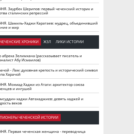
ЧНЯ. Заурбек Шерипов: первый чеченский историк и
ртва сталинских репрессий
ЧНЯ. Шамиль-Хаджи Каратаев: мудрец, объединивший
ание и мир
ЧЕЧЕНСКИЕ ХРОНИКИ
ЖЗЛ
ЛИКИ ИСТОРИИ
о абрека Зелимхана (рассказывает писатель и
рналист Абу Исмаилов)
рачой - Лам: духовная крепость и исторический символ
йпа Харачой
ЧНЯ. Мохмад-Хаджи из Атаги: архитектор союза
ченцев и ингушей
мсуддин-хаджи Автахаджиев: девять хаджей и
дрость веков
ПИОНЕРЫ ЧЕЧЕНСКОЙ ИСТОРИИ
ЧНЯ. Первая чеченская женщина - переводчица