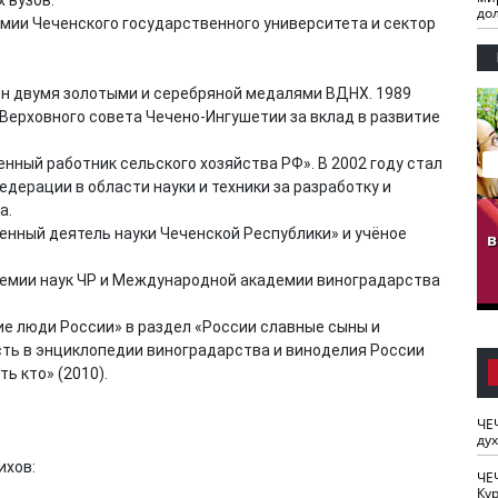
до
мии Чеченского государственного университета и сектор
ён двумя золотыми и серебряной медалями ВДНХ. 1989
Верховного совета Чечено-Ингушетии за вклад в развитие
енный работник сельского хозяйства РФ». В 2002 году стал
ерации в области науки и техники за разработку и
а.
гузов.
ЧЕЧНЯ. Обарг Варин
ЧЕЧНЯ. Хьаьжин
енный деятель науки Чеченской Республики» и учёное
ан"
илли
мурд - обарг Вара
в
к)
емии наук ЧР и Международной академии виноградарства
ие люди России» в раздел «России славные сыны и
сть в энциклопедии виноградарства и виноделия России
ь кто» (2010).
ЧЕ
ду
ихов:
ЧЕ
Кур