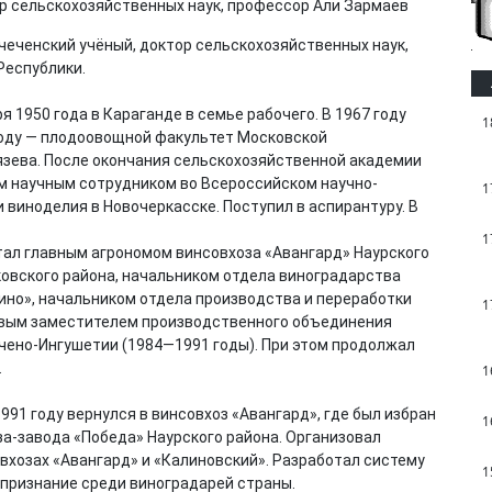
чеченский учёный, доктор сельскохозяйственных наук,
Республики.
 1950 года в Караганде в семье рабочего. В 1967 году
1
году — плодоовощной факультет Московской
рязева. После окончания сельскохозяйственной академии
м научным сотрудником во Всероссийском научно-
1
виноделия в Новочеркасске. Поступил в аспирантуру. В
1
отал главным агрономом винсовхоза «Авангард» Наурского
ковского района, начальником отдела виноградарства
но», начальником отдела производства и переработки
1
рвым заместителем производственного объединения
чено-Ингушетии (1984—1991 годы). При этом продолжал
.
1
1991 году вернулся в винсовхоз «Авангард», где был избран
1
за-завода «Победа» Наурского района. Организовал
вхозах «Авангард» и «Калиновский». Разработал систему
1
 признание среди виноградарей страны.