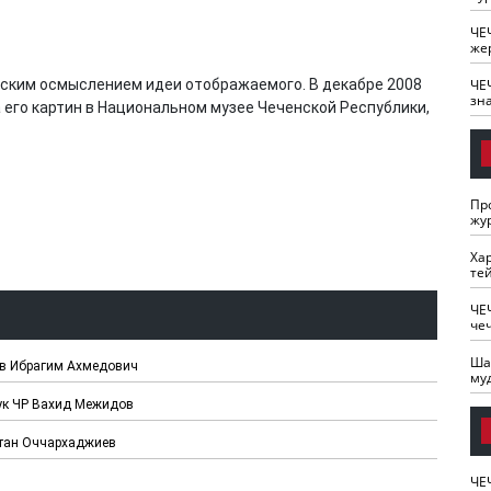
ЧЕ
же
еским осмыслением идеи отображаемого. В декабре 2008
ЧЕ
зн
 его картин в Национальном музее Чеченской Республики,
Пр
жу
Ха
те
ЧЕ
че
Ша
ов Ибрагим Ахмедович
му
аук ЧР Вахид Межидов
лтан Оччархаджиев
ЧЕ