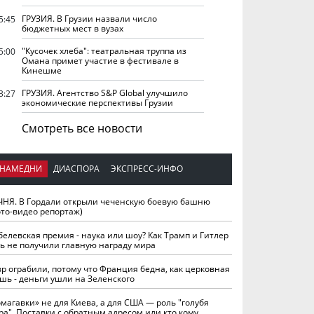
ГРУЗИЯ. В Грузии назвали число
5:45
бюджетных мест в вузах
"Кусочек хлеба": театральная труппа из
5:00
Омана примет участие в фестивале в
Кинешме
ГРУЗИЯ. Агентство S&P Global улучшило
3:27
экономические перспективы Грузии
Смотреть все новости
НАМЕДНИ
ДИАСПОРА
ЭКСПРЕСС-ИНФО
ЧНЯ. В Гордали открыли чеченскую боевую башню
ото-видео репортаж)
белевская премия - наука или шоу? Как Трамп и Гитлер
ть не получили главную награду мира
вр ограбили, потому что Франция бедна, как церковная
шь - деньги ушли на Зеленского
омагавки» не для Киева, а для США — роль "голубя
ра". Поставки с обратным адресом или кто кому