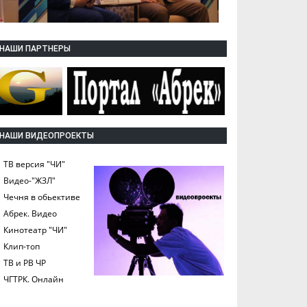
НАШИ ПАРТНЕРЫ
НАШИ ВИДЕОПРОЕКТЫ
ТВ версия "ЧИ"
Видео-"ЖЗЛ"
Чечня в обьективе
Абрек. Видео
Кинотеатр "ЧИ"
Клип-топ
ТВ и РВ ЧР
ЧГТРК. Онлайн