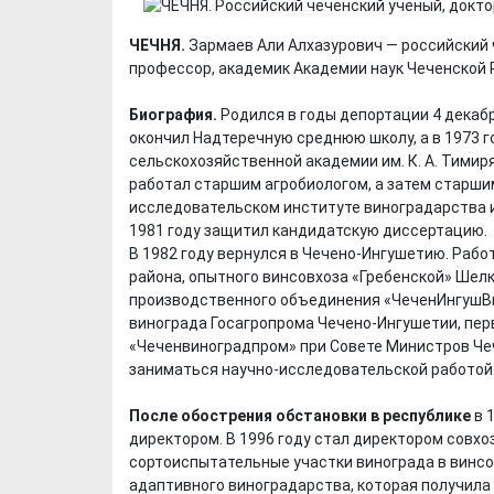
ЧЕЧНЯ.
Зармаев Али Алхазурович — российский 
профессор, академик Академии наук Чеченской 
Биография.
Родился в годы депортации 4 декабря
окончил Надтеречную среднюю школу, а в 1973 
сельскохозяйственной академии им. К. А. Тими
работал старшим агробиологом, а затем старши
исследовательском институте виноградарства и 
1981 году защитил кандидатскую диссертацию.
В 1982 году вернулся в Чечено-Ингушетию. Раб
района, опытного винсовхоза «Гребенской» Шел
производственного объединения «ЧеченИнгушВи
винограда Госагропрома Чечено-Ингушетии, пе
«Чеченвиноградпром» при Совете Министров Че
заниматься научно-исследовательской работой
После обострения обстановки в республике
в 
директором. В 1996 году стал директором совхо
сортоиспытательные участки винограда в винсо
адаптивного виноградарства, которая получила