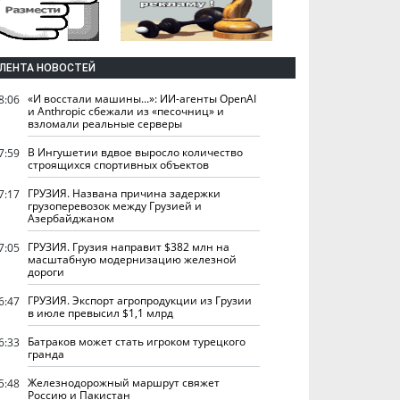
ЛЕНТА НОВОСТЕЙ
«И восстали машины...»: ИИ-агенты OpenAI
8:06
и Anthropic сбежали из «песочниц» и
взломали реальные серверы
В Ингушетии вдвое выросло количество
7:59
строящихся спортивных объектов
ГРУЗИЯ. Названа причина задержки
7:17
грузоперевозок между Грузией и
Азербайджаном
ГРУЗИЯ. Грузия направит $382 млн на
7:05
масштабную модернизацию железной
дороги
ГРУЗИЯ. Экспорт агропродукции из Грузии
6:47
в июле превысил $1,1 млрд
Батраков может стать игроком турецкого
6:33
гранда
Железнодорожный маршрут свяжет
5:48
Россию и Пакистан