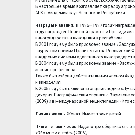
В настоящее время возглавляет кафедру агроно
АПК в Академии наук Чеченской Республики.
Награды и звания.
В 1986—1987 годах награжд
году награждён Почетной грамотой Президиума 
виноградарства и виноделия в республике.
В 2001 году ему было присвоено звание «Заслуж
лауреатом премии Правительства Российской Фед
внедрение системы адаптивного виноградарств
Х. Гапураев. Капкан
ЧЕЧНЯ. А. Ту
В 2004 году ему были присвоены звание «Заслуж
для Зелимхана (Отр.
"Зелимх
звание профессора.
из романа «1овда»)
(Отрыво
Также был избран действительным членом Акад
и виноделия.
В 2005 году был включён в энциклопедию «Лучш
дочери». Биографическая справка о Зармаеве е
(2009) и в международной энциклопедии «Кто ест
Личная жизнь.
Женат. Имеет троих детей.
Пишет стихи и эссе.
Издано три сборника его ст
«Обо мне и о тебе» (2006);