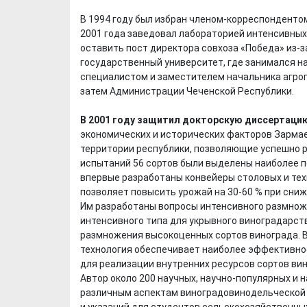
В 1994 году был избран членом-корреспонденто
2001 года заведовал лабораторией интенсивных 
оставить пост директора совхоза «Победа» из-з
государственный университет, где занимался на
специалистом и заместителем начальника агро
затем Администрации Чеченской Республики.
В 2001 году защитил докторскую диссертаци
экономических и исторических факторов Зармае
территории республики, позволяющие успешно р
испытаний 56 сортов были выделены наиболее п
впервые разработаны конвейеры столовых и тех
позволяет повысить урожай на 30-60 % при сниж
Им разработаны вопросы интенсивного размноже
интенсивного типа для укрывного виноградарст
размножения высокоценных сортов винограда. 
технология обеспечивает наиболее эффективно
для реализации внутренних ресурсов сортов вин
Автор около 200 научных, научно-популярных и 
различным аспектам виноградовинодельческой о
и указаний для студентов сельскохозяйственных