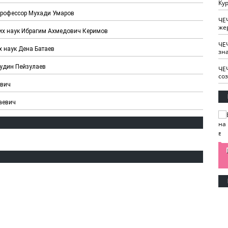
Кур
 профессор Мухади Умаров
ЧЕ
же
ких наук Ибрагим Ахмедович Керимов
ЧЕ
х наук Дена Батаев
зн
удин Пейзулаев
ЧЕ
со
ович
аевич
изайн
Одобряете ли вы
Нужна ли "хартия
Ахмат"
антитабачный
ответственного
законопроект?
блогера"?