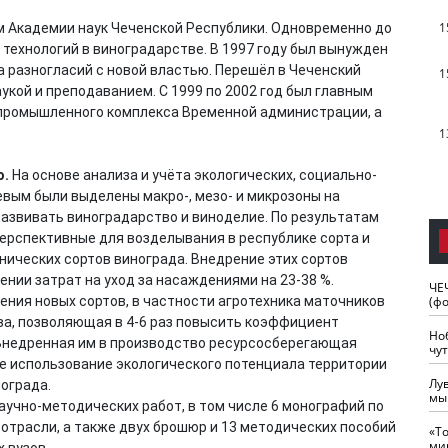
1
м Академии наук Чеченской Республики. Одновременно до
технологий в виноградарстве. В 1997 году был вынужден
а разногласий с новой властью. Перешёл в Чеченский
1
укой и преподаванием. С 1999 по 2002 год был главным
промышленного комплекса Временной администрации, а
1
ю.
На основе анализа и учёта экологических, социально-
вым были выделены макро-, мезо- и микрозоны на
азвивать виноградарство и виноделие. По результатам
ерспективные для возделывания в республике сорта и
нических сортов винограда. Внедрение этих сортов
ении затрат на уход за насаждениями на 23-38 %.
ЧЕ
ния новых сортов, в частности агротехника маточников
(ф
ва, позволяющая в 4-6 раз повысить коэффициент
Но
Внедренная им в производство ресурсосберегающая
чу
е использование экологического потенциала территории
Лу
ограда.
мы
научно-методических работ, в том числе 6 монографий по
трасли, а также двух брошюр и 13 методических пособий
«Т
ми
 вузов.