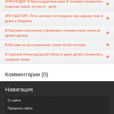
КРАСНОДАР. В Краснодарском крае 8 человек отравились
угарным газом, из них 4 - дети
ИНГУШЕТИЯ. Пять человек пострадали при взрыве газа в
доме в Назрани
В Киргизии школьники отравились неизвестным газом во
время уроков
В Москве из-за отравления газом погиб человек
В Сергаче Нижегородской области двое детей отравились
угарным газом
Комментарии (0)
Навигация
О сайте
Правила сайта