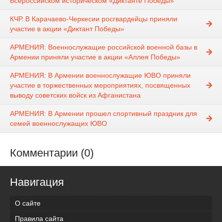
Всероссийском историческом «Диктанте Победы»
КЧР. В Карачаево-Черкесии росгвардейцы приняли
участие в акции «Диктант Победы»
АРМЕНИЯ: Военнослужащие российской военной базы в
Армении приняли участие в акции «Аллея Победы»
АРМЕНИЯ: В Армении военнослужащие ЮВО приняли
участие в торжественных мероприятиях, посвященных
выводу советских войск из Афганистана
АРМЕНИЯ: В Армении прошел спортивный праздник для
семей военнослужащих ЮВО
Комментарии (0)
Навигация
О сайте
Правила сайта