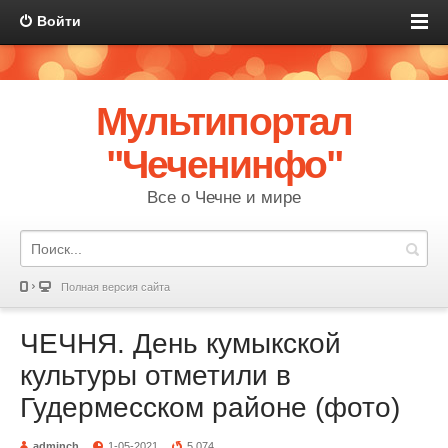
Войти
Мультипортал
"Чеченинфо"
Все о Чечне и мире
Полная версия сайта
ЧЕЧНЯ. День кумыкской
культуры отметили в
Гудермесском районе (фото)
adminch
1-05-2021
5 074