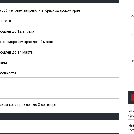
500 человек запретили в Краснодарском крае
0
вности
одлен до 12 апреля
2
аснодарском крае до 14 марта
одлен до 14 марта
1
ежим
отовности
ком крае продлен до 3 сентября
ЧЕ
(ф
Но
чу