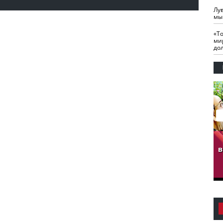
Лу
мы
«Т
ми
до
гузов.
ЧЕЧНЯ. Обарг Варин
ЧЕЧНЯ. Хьаьжин
ан"
илли
мурд - обарг Вара
в
к)