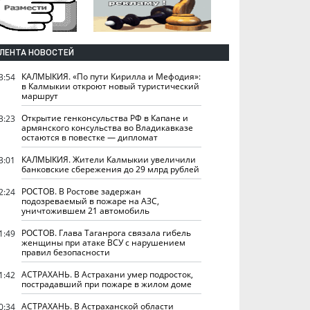
ЛЕНТА НОВОСТЕЙ
КАЛМЫКИЯ. «По пути Кирилла и Мефодия»:
3:54
в Калмыкии откроют новый туристический
маршрут
Открытие генконсульства РФ в Капане и
3:23
армянского консульства во Владикавказе
остаются в повестке — дипломат
КАЛМЫКИЯ. Жители Калмыкии увеличили
3:01
банковские сбережения до 29 млрд рублей
РОСТОВ. В Ростове задержан
2:24
подозреваемый в пожаре на АЗС,
уничтожившем 21 автомобиль
РОСТОВ. Глава Таганрога связала гибель
1:49
женщины при атаке ВСУ с нарушением
правил безопасности
АСТРАХАНЬ. В Астрахани умер подросток,
1:42
пострадавший при пожаре в жилом доме
АСТРАХАНЬ. В Астраханской области
0:34