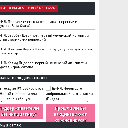
ПИОНЕРЫ ЧЕЧЕНСКОЙ ИСТОРИИ
ЧНЯ. Первая чеченская женщина - переводчица
умова Бата (Хава)
ЧНЯ. Заурбек Шерипов: первый чеченский историк и
ртва сталинских репрессий
ЧНЯ. Шамиль-Хаджи Каратаев: мудрец, объединивший
ание и мир
ЧНЯ. Халид Яндаров: первый чеченский лингвист и
здатель грамматики
НАШИ ПОСЛЕДНИЕ ОПРОСЫ
‹
›
Поддерживаете ли
Прошли ли Вы
Как Вы оцен
Вы инициативу?
вакцинацию от
деятельность
короновируса?
ЧР?
МЫ В СЕТЯХ: