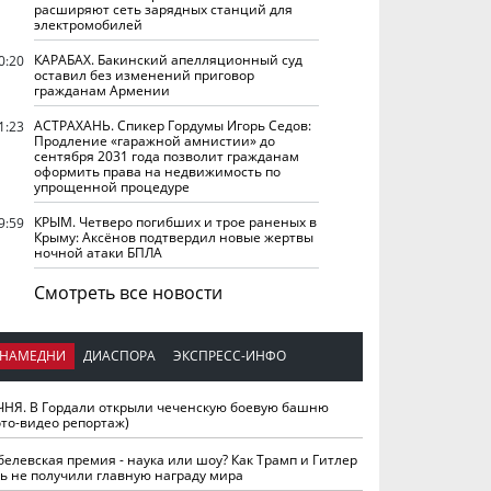
расширяют сеть зарядных станций для
электромобилей
КАРАБАХ. Бакинский апелляционный суд
0:20
оставил без изменений приговор
гражданам Армении
АСТРАХАНЬ. Спикер Гордумы Игорь Седов:
1:23
Продление «гаражной амнистии» до
сентября 2031 года позволит гражданам
оформить права на недвижимость по
упрощенной процедуре
КРЫМ. Четверо погибших и трое раненых в
9:59
Крыму: Аксёнов подтвердил новые жертвы
ночной атаки БПЛА
Смотреть все новости
НАМЕДНИ
ДИАСПОРА
ЭКСПРЕСС-ИНФО
ЧНЯ. В Гордали открыли чеченскую боевую башню
ото-видео репортаж)
белевская премия - наука или шоу? Как Трамп и Гитлер
ть не получили главную награду мира