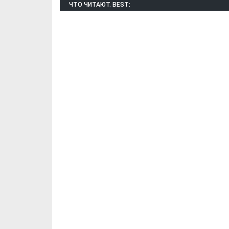
ЧТО ЧИТАЮТ. BEST:
Х. Гапураев. Капкан
ЧЕЧНЯ. А. Ту
для Зелимхана (Отр.
"Зелимх
из романа «1овда»)
(Отрыво