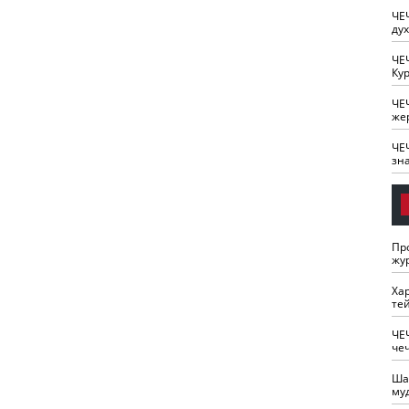
ЧЕ
ду
ЧЕ
Кур
ЧЕ
же
ЧЕ
зн
Пр
жу
Ха
те
ЧЕ
че
Ша
му