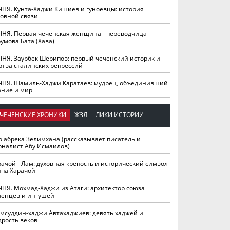
ЧНЯ. Кунта-Хаджи Кишиев и гуноевцы: история
ховной связи
ЧНЯ. Первая чеченская женщина - переводчица
умова Бата (Хава)
ЧНЯ. Заурбек Шерипов: первый чеченский историк и
ртва сталинских репрессий
ЧНЯ. Шамиль-Хаджи Каратаев: мудрец, объединивший
ание и мир
ЧЕЧЕНСКИЕ ХРОНИКИ
ЖЗЛ
ЛИКИ ИСТОРИИ
о абрека Зелимхана (рассказывает писатель и
рналист Абу Исмаилов)
рачой - Лам: духовная крепость и исторический символ
йпа Харачой
ЧНЯ. Мохмад-Хаджи из Атаги: архитектор союза
ченцев и ингушей
мсуддин-хаджи Автахаджиев: девять хаджей и
дрость веков