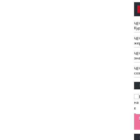
ЧЕ
Кур
ЧЕ
же
ЧЕ
зн
ЧЕ
со
изайн
Одобряете ли вы
Нужна ли "хартия
Ахмат"
антитабачный
ответственного
законопроект?
блогера"?