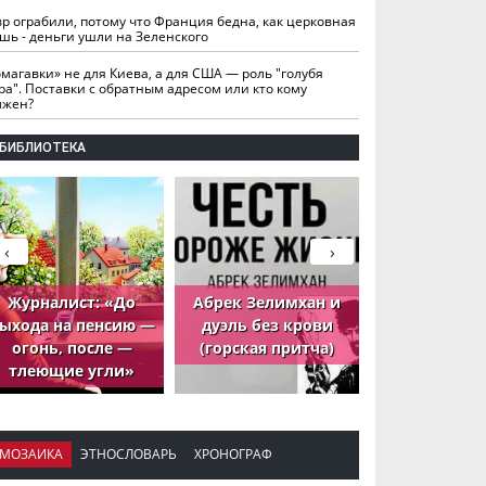
вр ограбили, потому что Франция бедна, как церковная
шь - деньги ушли на Зеленского
омагавки» не для Киева, а для США — роль "голубя
ра". Поставки с обратным адресом или кто кому
лжен?
БИБЛИОТЕКА
‹
›
Журналист: «До
Абрек Зелимхан и
Абрек Зели
ыхода на пенсию —
дуэль без крови
петух, ко
огонь, после —
(горская притча)
принёс де
тлеющие угли»
МОЗАИКА
ЭТНОСЛОВАРЬ
ХРОНОГРАФ