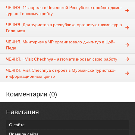
ЧЕЧНЯ. 11 апреля в Чеченской Республике пройдет джип-
тур по Терскому хребту
ЧЕЧНЯ. Для туристов в республике организуют джип-тур в
Галанчож
ЧЕЧНЯ. Минтуризма ЧР организовало джип-тур в Цой-
Педе
ЧЕЧНЯ. «Visit Chechnya» автоматизировал свою работу
ЧЕЧНЯ. Visit Chechnya откроет в Мурманске туристско-
информационный центр
Комментарии (0)
Навигация
О сайте
Правила сайта