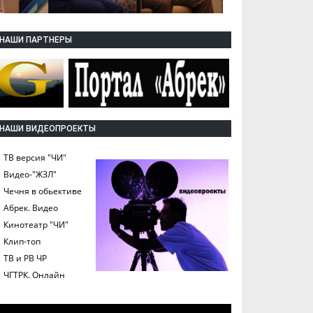
НАШИ ПАРТНЕРЫ
НАШИ ВИДЕОПРОЕКТЫ
ТВ версия "ЧИ"
Видео-"ЖЗЛ"
Чечня в обьективе
Абрек. Видео
Кинотеатр "ЧИ"
Клип-топ
ТВ и РВ ЧР
ЧГТРК. Онлайн