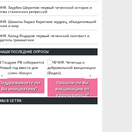
ЧНЯ. Заурбек Шерипов: первый чеченский историк и
ртва сталинских репрессий
ЧНЯ. Шамиль-Хаджи Каратаев: мудрец, объединивший
ание и мир
ЧНЯ. Халид Яндаров: первый чеченский лингвист и
здатель грамматики
НАШИ ПОСЛЕДНИЕ ОПРОСЫ
‹
›
Поддерживаете ли
Прошли ли Вы
Как Вы оцен
Вы инициативу?
вакцинацию от
деятельность
короновируса?
ЧР?
МЫ В СЕТЯХ: