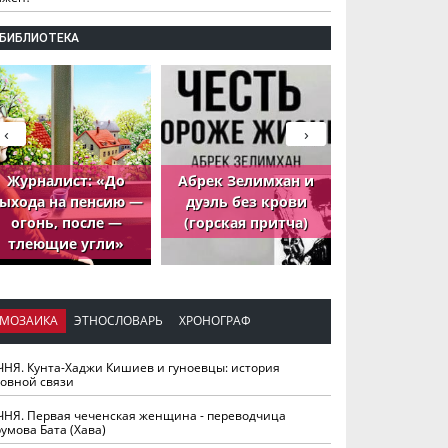
БИБЛИОТЕКА
‹
›
Журналист: «До
Абрек Зелимхан и
Абрек Зели
ыхода на пенсию —
дуэль без крови
петух, ко
огонь, после —
(горская притча)
принёс де
тлеющие угли»
МОЗАИКА
ЭТНОСЛОВАРЬ
ХРОНОГРАФ
ЧНЯ. Кунта-Хаджи Кишиев и гуноевцы: история
ховной связи
ЧНЯ. Первая чеченская женщина - переводчица
умова Бата (Хава)