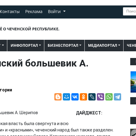
Контакты
Реклама
Войти
Ё О ЧЕЧЕНСКОЙ РЕСПУБЛИКЕ.
"
ИНФОПОРТАЛ
БИЗНЕСПОРТАЛ
МЕДИАПОРТАЛ
ЧЕН
ский большевик А.
тории
ДАЙДЖЕСТ:
кая власть была свергнута и всю
» и «красными», чеченский народ был также разделен.