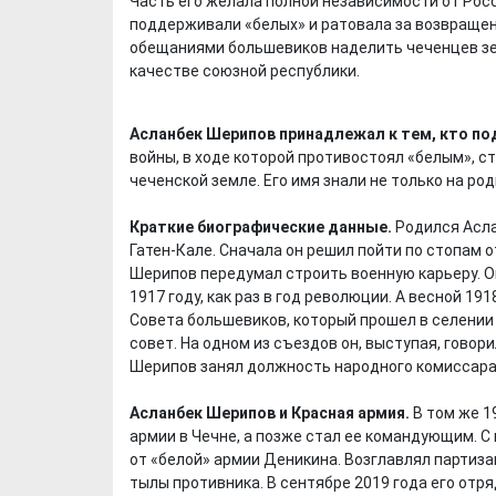
Часть его желала полной независимости от Рос
поддерживали «белых» и ратовала за возвращени
обещаниями большевиков наделить чеченцев зем
качестве союзной республики.
Асланбек Шерипов принадлежал к тем, кто п
войны, в ходе которой противостоял «белым», 
чеченской земле. Его имя знали не только на род
Краткие биографические данные.
Родился Асла
Гатен-Кале. Сначала он решил пойти по стопам о
Шерипов передумал строить военную карьеру. Он
1917 году, как раз в год революции. А весной 19
Совета большевиков, который прошел в селении
совет. На одном из съездов он, выступая, говор
Шерипов занял должность народного комиссара
Асланбек Шерипов и Красная армия.
В том же 1
армии в Чечне, а позже стал ее командующим. С 
от «белой» армии Деникина. Возглавлял партиз
тылы противника. В сентябре 2019 года его отр