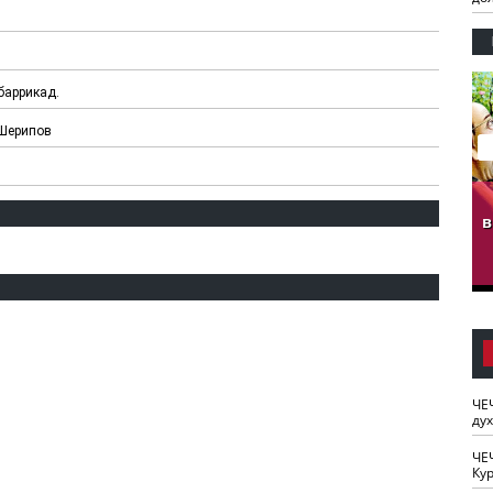
баррикад.
 Шерипов
гузов.
ЧЕЧНЯ. Обарг Варин
ЧЕЧНЯ. Хьаьжин
ан"
илли
мурд - обарг Вара
в
к)
ЧЕ
ду
ЧЕ
Кур