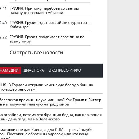
ГРУЗИЯ. Причину перебоев со светом
3:41
накануне назвали в Абхазии
ГРУЗИЯ. Грузия ждет российских туристов –
2:49
Кобахидзе
ГРУЗИЯ. Грузия продвигает свое вино по
2:22
всему миру
Смотреть все новости
НАМЕДНИ
ДИАСПОРА
ЭКСПРЕСС-ИНФО
ЧНЯ. В Гордали открыли чеченскую боевую башню
ото-видео репортаж)
белевская премия - наука или шоу? Как Трамп и Гитлер
ть не получили главную награду мира
вр ограбили, потому что Франция бедна, как церковная
шь - деньги ушли на Зеленского
омагавки» не для Киева, а для США — роль "голубя
ра". Поставки с обратным адресом или кто кому
лжен?