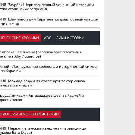
ЧНЯ. Заурбек Шерипов: первый чеченский историк и
ртва сталинских репрессий
ЧНЯ. Шамиль-Хаджи Каратаев: мудрец, объединивший
ание и мир
ЧЕЧЕНСКИЕ ХРОНИКИ
ЖЗЛ
ЛИКИ ИСТОРИИ
о абрека Зелимхана (рассказывает писатель и
рналист Абу Исмаилов)
рачой - Лам: духовная крепость и исторический символ
йпа Харачой
ЧНЯ. Мохмад-Хаджи из Атаги: архитектор союза
ченцев и ингушей
мсуддин-хаджи Автахаджиев: девять хаджей и
дрость веков
ПИОНЕРЫ ЧЕЧЕНСКОЙ ИСТОРИИ
ЧНЯ. Первая чеченская женщина - переводчица
умова Бата (Хава)