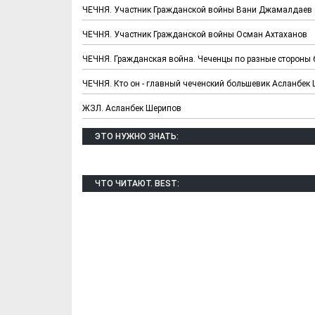
ЧЕЧНЯ. Участник Гражданской войны Вани Джамалдаев
ЧЕЧНЯ. Участник Гражданской войны Осман Ахтаханов
ЧЕЧНЯ. Гражданская война. Чеченцы по разные стороны 
ЧЕЧНЯ. Кто он - главный чеченский большевик Асланбек
ЖЗЛ. Асланбек Шерипов
Х. Гапураев. Капкан
ЧЕЧНЯ. А. Ту
ЭТО НУЖНО ЗНАТЬ:
для Зелимхана (Отр.
"Зелимх
из романа «1овда»)
(Отрыво
ЧТО ЧИТАЮТ. BEST: