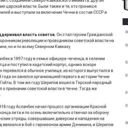
сии с созданием Северо-Кавказского имамата, другая
е царской власти. Были также и те, кто проникся
лей и выступали за включение Чечни в состав СССР в
0
оддерживал власть советов.
Он стал героем Гражданской
сторонником революции и проводником советской власти на
0
ине, но и по всему Северном Кавказу.
нбек в 1897 году в семье офицера-чеченца, в селении
0
тца и поступил в кадетский корпус, однако вскоре
 перевелся в обычное училище, из которого выпустился в
0
18 года он занялся организацией первого в истории Чечни
 Гойты. В том же году Шерипов вошел в Терской народный
ил о признании советской власти в Чечне. Тогда же
0
.
0
918 году Асланбек начал процесс организации Красной
конца лета и по осень включительно отвечал за оборону
анские отряды, совершавшие диверсии и нападения на
0
яд ввязался в бой с гарнизоном армии Деникина, и Шерипов