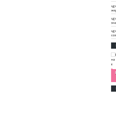
ЧЕ
же
ЧЕ
зн
ЧЕ
со
изайн
Одобряете ли вы
Нужна ли "хартия
Ахмат"
антитабачный
ответственного
законопроект?
блогера"?