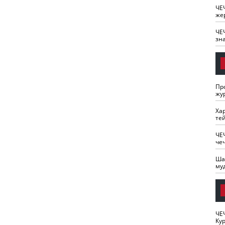
ЧЕ
же
ЧЕ
зн
Пр
жу
Ха
те
ЧЕ
че
Ша
му
ЧЕ
Кур