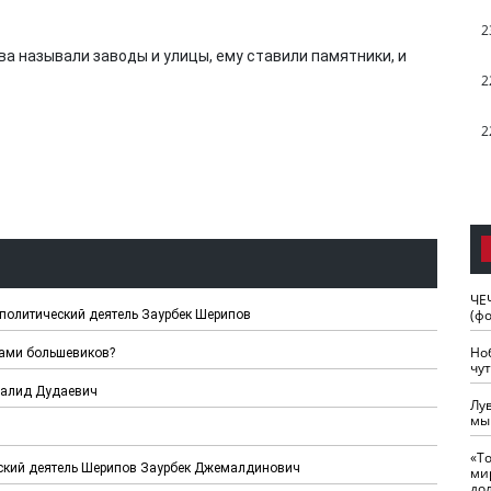
2
а называли заводы и улицы, ему ставили памятники, и
2
2
ЧЕ
(ф
-политический деятель Заурбек Шерипов
Но
ками большевиков?
чу
Халид Дудаевич
Лу
мы
«Т
еский деятель Шерипов Заурбек Джемалдинович
ми
до