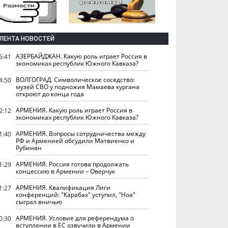
ЛЕНТА НОВОСТЕЙ
АЗЕРБАЙДЖАН. Какую роль играет Россия в
6:41
экономиках республик Южного Кавказа?
ВОЛГОГРАД. Символическое соседство:
4:50
музей СВО у подножия Мамаева кургана
откроют до конца года
АРМЕНИЯ. Какую роль играет Россия в
2:12
экономиках республик Южного Кавказа?
АРМЕНИЯ. Вопросы сотрудничества между
1:40
РФ и Арменией обсудили Матвиенко и
Рубинян
АРМЕНИЯ. Россия готова продолжать
1:29
концессию в Армении – Оверчук
АРМЕНИЯ. Квалификация Лиги
1:27
конференций: "Карабах" уступил, "Ноа"
сыграл вничью
АРМЕНИЯ. Условие для референдума о
0:30
вступлении в ЕС озвучили в Армении