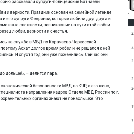
бви и верности. Праздник основан на семейной легенде
 и его супруги Февронии, которые любили друг друга и
озможные сложности, возникавшие на пути этой любви.
разец любви, верности и счастья.
2
лись на службе в МВД по Карачаево-Черкесской
2
поэтому Асхат долгое время робел и не решался к ней
рились. И спустя год они уже поженились. Сейчас они
2
до дольше!», – делится пара.
2
и экономической безопасности МВД по КЧР, а его жена,
2
специалиста направления кадров Отдела МВД России по г.
воохранительных органах знают не понаслышке. Это
1
1
1