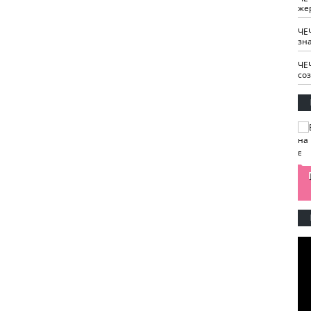
же
ЧЕ
зн
ЧЕ
со
изайн
Одобряете ли вы
Нужна ли "хартия
Ахмат"
антитабачный
ответственного
законопроект?
блогера"?