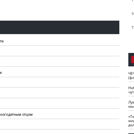
1
1
ти
к
ЧЕ
(ф
Но
чу
Лу
мы
 многодетным отцом
«Т
ми
до