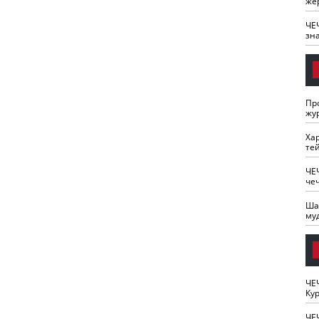
же
ЧЕ
зн
Пр
жу
Ха
те
ЧЕ
че
Ша
му
ЧЕ
Кур
ЧЕ