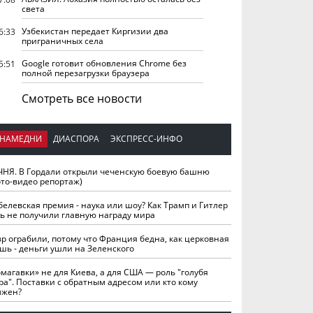
света
Узбекистан передает Киргизии два
6:33
приграничных села
Google готовит обновления Chrome без
5:51
полной перезагрузки браузера
Смотреть все новости
НАМЕДНИ
ДИАСПОРА
ЭКСПРЕСС-ИНФО
ЧНЯ. В Гордали открыли чеченскую боевую башню
ото-видео репортаж)
белевская премия - наука или шоу? Как Трамп и Гитлер
ть не получили главную награду мира
вр ограбили, потому что Франция бедна, как церковная
шь - деньги ушли на Зеленского
омагавки» не для Киева, а для США — роль "голубя
ра". Поставки с обратным адресом или кто кому
лжен?