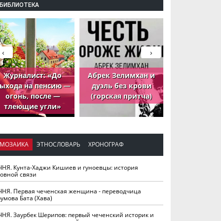
БИБЛИОТЕКА
‹
›
Журналист: «До
Абрек Зелимхан и
Абрек Зели
ыхода на пенсию —
дуэль без крови
петух, ко
огонь, после —
(горская притча)
принёс де
тлеющие угли»
МОЗАИКА
ЭТНОСЛОВАРЬ
ХРОНОГРАФ
ЧНЯ. Кунта-Хаджи Кишиев и гуноевцы: история
ховной связи
ЧНЯ. Первая чеченская женщина - переводчица
умова Бата (Хава)
ЧНЯ. Заурбек Шерипов: первый чеченский историк и