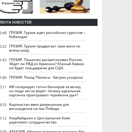
ЛЕНТА НОВОСТЕЙ
ГРУЗИЯ. Грузия ждет российских туристов –
2:49
Кобахидзе
ГРУЗИЯ. Грузия продвигает свое вино по
2:22
всему миру
ГРУЗИЯ. Пашинян раскритиковал Россию.
1:43
Уйдет ли РЖД из Армении? Южный Кавказ
не будет плацдармом для США
ГРУЗИЯ. Поезд Тбилиси - Батуми ускорили
1:00
ИИ генерирует сотни баннеров за вечер,
0:11
но люди им не верят: почему идеальная
картинка проигрывает «кривизне рук»?
Кыргызстан ввел разрешения для
9:53
восхождения на пик Победы
Азербайджан и Центральная Азия
7:12
укрепляют сотрудничество
АБХАЗИЯ. Абхазия полностью осталась без
7:08