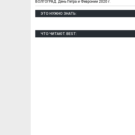
ВОЛГОГРАД. День Петра и Февронии 2020 г.
ЭТО НУЖНО ЗНАТЬ:
ЧТО ЧИТАЮТ. BEST:
Х. Гапураев. Капкан
ЧЕЧНЯ. А. Ту
для Зелимхана (Отр.
"Зелимх
из романа «1овда»)
(Отрыво