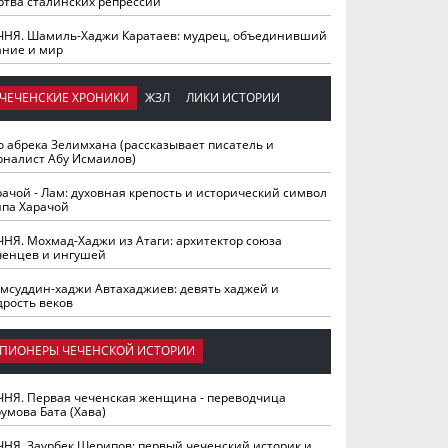
ртва сталинских репрессий
ЧНЯ. Шамиль-Хаджи Каратаев: мудрец, объединивший
ание и мир
ЧЕЧЕНСКИЕ ХРОНИКИ
ЖЗЛ
ЛИКИ ИСТОРИИ
о абрека Зелимхана (рассказывает писатель и
рналист Абу Исмаилов)
рачой - Лам: духовная крепость и исторический символ
йпа Харачой
ЧНЯ. Мохмад-Хаджи из Атаги: архитектор союза
ченцев и ингушей
мсуддин-хаджи Автахаджиев: девять хаджей и
дрость веков
ПИОНЕРЫ ЧЕЧЕНСКОЙ ИСТОРИИ
ЧНЯ. Первая чеченская женщина - переводчица
умова Бата (Хава)
ЧНЯ. Заурбек Шерипов: первый чеченский историк и