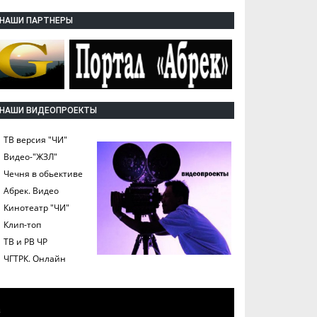
НАШИ ПАРТНЕРЫ
НАШИ ВИДЕОПРОЕКТЫ
ТВ версия "ЧИ"
Видео-"ЖЗЛ"
Чечня в обьективе
Абрек. Видео
Кинотеатр "ЧИ"
Клип-топ
ТВ и РВ ЧР
ЧГТРК. Онлайн
а