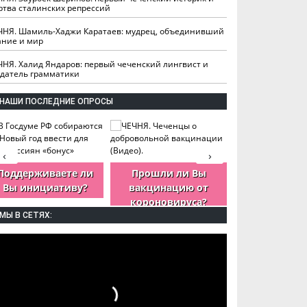
ртва сталинских репрессий
ЧНЯ. Шамиль-Хаджи Каратаев: мудрец, объединивший
ание и мир
ЧНЯ. Халид Яндаров: первый чеченский лингвист и
здатель грамматики
НАШИ ПОСЛЕДНИЕ ОПРОСЫ
‹
›
Поддерживаете ли
Прошли ли Вы
Как Вы оцен
Вы инициативу?
вакцинацию от
деятельность
короновируса?
ЧР?
МЫ В СЕТЯХ: