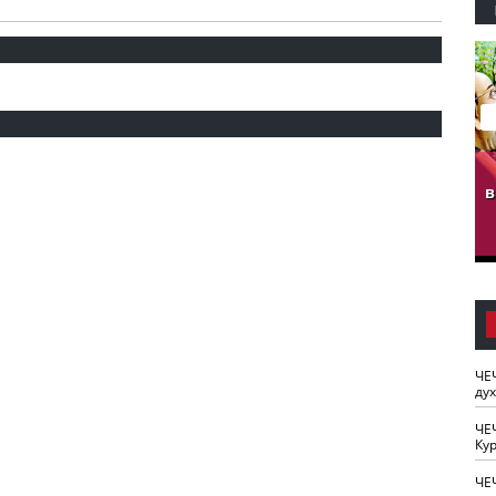
гузов.
ЧЕЧНЯ. Обарг Варин
ЧЕЧНЯ. Хьаьжин
ан"
илли
мурд - обарг Вара
в
к)
ЧЕ
ду
ЧЕ
Кур
ЧЕ