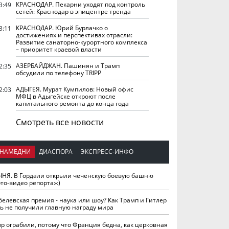
КРАСНОДАР. Пекарни уходят под контроль
3:49
сетей: Краснодар в эпицентре тренда
КРАСНОДАР. Юрий Бурлачко о
3:11
достижениях и перспективах отрасли:
Развитие санаторно-курортного комплекса
– приоритет краевой власти
АЗЕРБАЙДЖАН. Пашинян и Трамп
2:35
обсудили по телефону TRIPP
АДЫГЕЯ. Мурат Кумпилов: Новый офис
2:03
МФЦ в Адыгейске откроют после
капитального ремонта до конца года
Смотреть все новости
НАМЕДНИ
ДИАСПОРА
ЭКСПРЕСС-ИНФО
ЧНЯ. В Гордали открыли чеченскую боевую башню
ото-видео репортаж)
белевская премия - наука или шоу? Как Трамп и Гитлер
ть не получили главную награду мира
вр ограбили, потому что Франция бедна, как церковная