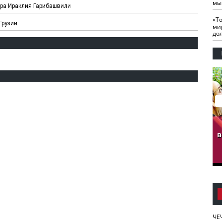
мы
ера Ираклия Гарибашвили
«Т
Грузии
ми
до
гузов.
ЧЕЧНЯ. Обарг Варин
ЧЕЧНЯ. Хьаьжин
ан"
илли
мурд - обарг Вара
в
к)
ЧЕ