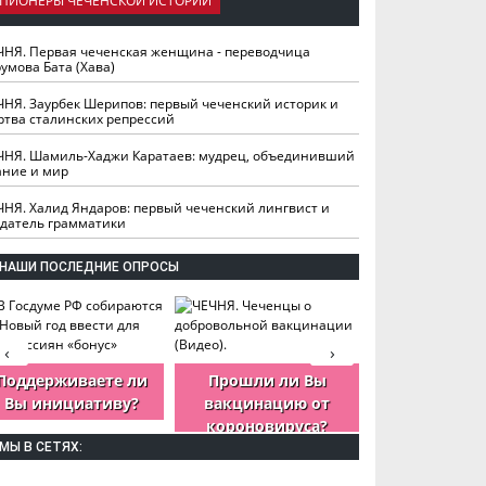
ПИОНЕРЫ ЧЕЧЕНСКОЙ ИСТОРИИ
ЧНЯ. Первая чеченская женщина - переводчица
умова Бата (Хава)
ЧНЯ. Заурбек Шерипов: первый чеченский историк и
ртва сталинских репрессий
ЧНЯ. Шамиль-Хаджи Каратаев: мудрец, объединивший
ание и мир
ЧНЯ. Халид Яндаров: первый чеченский лингвист и
здатель грамматики
НАШИ ПОСЛЕДНИЕ ОПРОСЫ
‹
›
Поддерживаете ли
Прошли ли Вы
Как Вы оцен
Вы инициативу?
вакцинацию от
деятельность
короновируса?
ЧР?
МЫ В СЕТЯХ: