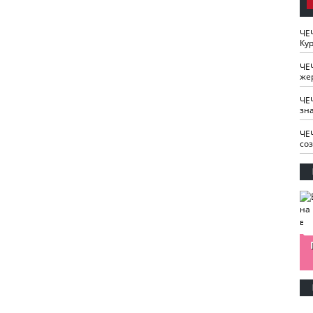
ЧЕ
Кур
ЧЕ
же
ЧЕ
зн
ЧЕ
со
изайн
Одобряете ли вы
Нужна ли "хартия
Ахмат"
антитабачный
ответственного
законопроект?
блогера"?