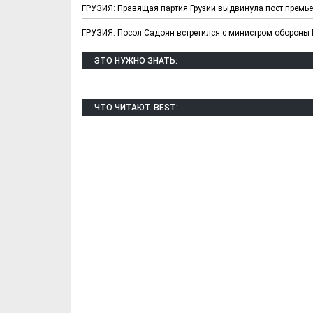
ГРУЗИЯ: Правящая партия Грузии выдвинула пост премь
ГРУЗИЯ: Посол Садоян встретился с министром обороны 
ЭТО НУЖНО ЗНАТЬ:
ЧТО ЧИТАЮТ. BEST:
Х. Гапураев. Капкан
ЧЕЧНЯ. А. Ту
для Зелимхана (Отр.
"Зелимх
из романа «1овда»)
(Отрыво