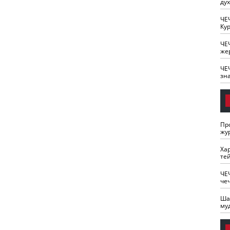
ду
ЧЕ
Кур
ЧЕ
же
ЧЕ
зн
Пр
жу
Ха
те
ЧЕ
че
Ша
му