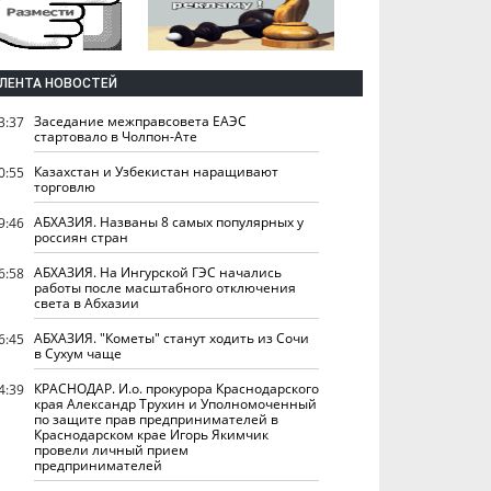
ЛЕНТА НОВОСТЕЙ
Заседание межправсовета ЕАЭС
3:37
стартовало в Чолпон-Ате
Казахстан и Узбекистан наращивают
0:55
торговлю
АБХАЗИЯ. Названы 8 самых популярных у
9:46
россиян стран
АБХАЗИЯ. На Ингурской ГЭС начались
6:58
работы после масштабного отключения
света в Абхазии
АБХАЗИЯ. "Кометы" станут ходить из Сочи
6:45
в Сухум чаще
КРАСНОДАР. И.о. прокурора Краснодарского
4:39
края Александр Трухин и Уполномоченный
по защите прав предпринимателей в
Краснодарском крае Игорь Якимчик
провели личный прием
предпринимателей