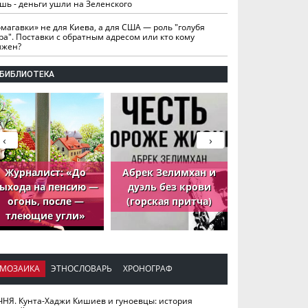
шь - деньги ушли на Зеленского
омагавки» не для Киева, а для США — роль "голубя
ра". Поставки с обратным адресом или кто кому
лжен?
БИБЛИОТЕКА
‹
›
Журналист: «До
Абрек Зелимхан и
Абрек Зели
ыхода на пенсию —
дуэль без крови
петух, ко
огонь, после —
(горская притча)
принёс де
тлеющие угли»
МОЗАИКА
ЭТНОСЛОВАРЬ
ХРОНОГРАФ
ЧНЯ. Кунта-Хаджи Кишиев и гуноевцы: история