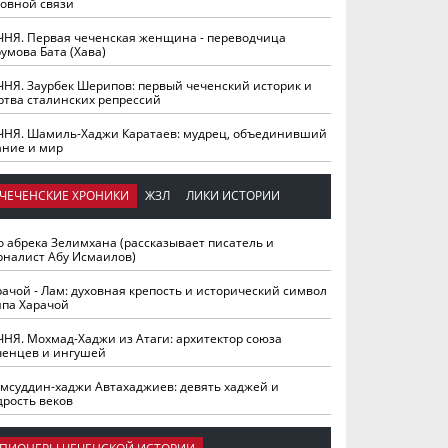
ховной связи
ЧНЯ. Первая чеченская женщина - переводчица
умова Бата (Хава)
ЧНЯ. Заурбек Шерипов: первый чеченский историк и
ртва сталинских репрессий
ЧНЯ. Шамиль-Хаджи Каратаев: мудрец, объединивший
ание и мир
ЧЕЧЕНСКИЕ ХРОНИКИ
ЖЗЛ
ЛИКИ ИСТОРИИ
о абрека Зелимхана (рассказывает писатель и
рналист Абу Исмаилов)
рачой - Лам: духовная крепость и исторический символ
йпа Харачой
ЧНЯ. Мохмад-Хаджи из Атаги: архитектор союза
ченцев и ингушей
мсуддин-хаджи Автахаджиев: девять хаджей и
дрость веков