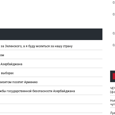
0
0
0
0
а Зеленского, а я буду молиться за нашу страну
сом
ы Азербайджана
а выборах
визитом посетит Армению
ЧЕ
лужбы государственной безопасности Азербайджана
(ф
Но
чу
Лу