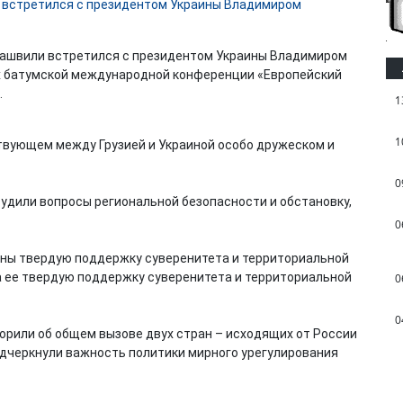
башвили встретился с президентом Украины Владимиром
ах батумской международной конференции «Европейский
.
1
1
ествующем между Грузией и Украиной особо дружеском и
0
удили вопросы региональной безопасности и обстановку,
0
ны твердую поддержку суверенитета и территориальной
а ее твердую поддержку суверенитета и территориальной
0
0
орили об общем вызове двух стран – исходящих от России
подчеркнули важность политики мирного урегулирования