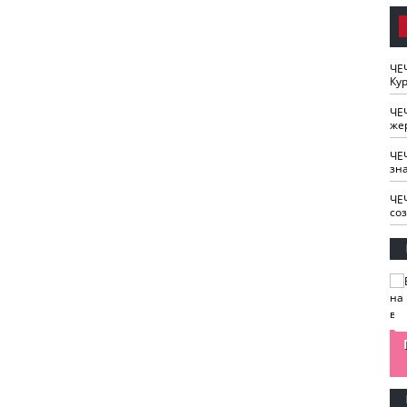
ЧЕ
Кур
ЧЕ
же
ЧЕ
зн
ЧЕ
со
изайн
Одобряете ли вы
Нужна ли "хартия
Ахмат"
антитабачный
ответственного
законопроект?
блогера"?