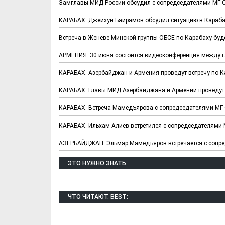
Замглавы МИД России обсудил с сопредседателями МГ О
КАРАБАХ. Джейхун Байрамов обсудил ситуацию в Караба
Встреча в Женеве Минской группы ОБСЕ по Карабаху буд
АРМЕНИЯ: 30 июня состоится видеоконференция между 
КАРАБАХ. Азербайджан и Армения проведут встречу по К
КАРАБАХ. Главы МИД Азербайджана и Армении проведут 
КАРАБАХ. Встреча Мамедъярова с сопредседателями МГ 
КАРАБАХ. Ильхам Алиев встретился с сопредседателями
АЗЕРБАЙДЖАН. Эльмар Мамедъяров встречается с сопре
ЭТО НУЖНО ЗНАТЬ:
ЧТО ЧИТАЮТ. BEST: