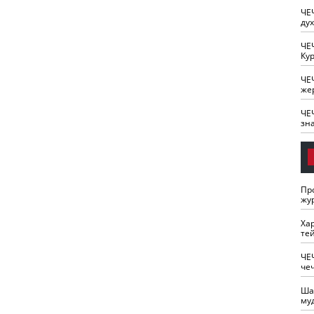
ЧЕ
ду
ЧЕ
Кур
ЧЕ
же
ЧЕ
зн
Пр
жу
Ха
те
ЧЕ
че
Ша
му