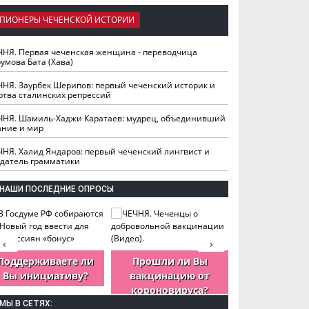
ПИОНЕРЫ ЧЕЧЕНСКОЙ ИСТОРИИ
ЧНЯ. Первая чеченская женщина - переводчица
умова Бата (Хава)
ЧНЯ. Заурбек Шерипов: первый чеченский историк и
ртва сталинских репрессий
ЧНЯ. Шамиль-Хаджи Каратаев: мудрец, объединивший
ание и мир
ЧНЯ. Халид Яндаров: первый чеченский лингвист и
здатель грамматики
НАШИ ПОСЛЕДНИЕ ОПРОСЫ
‹
›
Поддерживаете ли
Прошли ли Вы
Как Вы оцен
Вы инициативу?
вакцинацию от
деятельность
короновируса?
ЧР?
МЫ В СЕТЯХ: