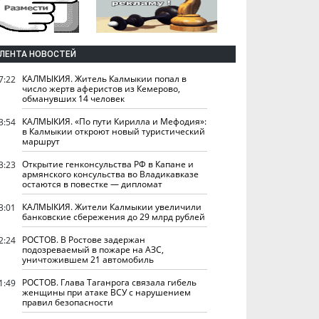
ЛЕНТА НОВОСТЕЙ
КАЛМЫКИЯ. Житель Калмыкии попал в
7:22
число жертв аферистов из Кемерово,
обманувших 14 человек
КАЛМЫКИЯ. «По пути Кирилла и Мефодия»:
3:54
в Калмыкии откроют новый туристический
маршрут
Открытие генконсульства РФ в Капане и
3:23
армянского консульства во Владикавказе
остаются в повестке — дипломат
КАЛМЫКИЯ. Жители Калмыкии увеличили
3:01
банковские сбережения до 29 млрд рублей
РОСТОВ. В Ростове задержан
2:24
подозреваемый в пожаре на АЗС,
уничтожившем 21 автомобиль
РОСТОВ. Глава Таганрога связала гибель
1:49
женщины при атаке ВСУ с нарушением
правил безопасности