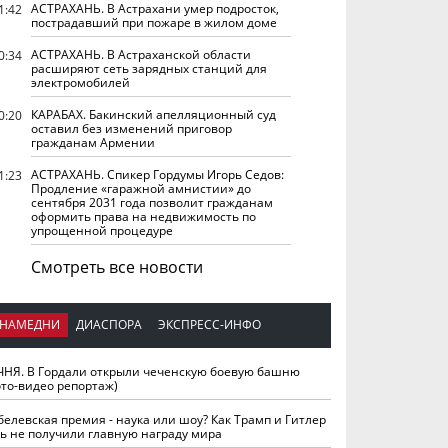
АСТРАХАНЬ. В Астрахани умер подросток,
1:42
пострадавший при пожаре в жилом доме
АСТРАХАНЬ. В Астраханской области
0:34
расширяют сеть зарядных станций для
электромобилей
КАРАБАХ. Бакинский апелляционный суд
0:20
оставил без изменений приговор
гражданам Армении
АСТРАХАНЬ. Спикер Гордумы Игорь Седов:
1:23
Продление «гаражной амнистии» до
сентября 2031 года позволит гражданам
оформить права на недвижимость по
упрощенной процедуре
Смотреть все новости
НАМЕДНИ
ДИАСПОРА
ЭКСПРЕСС-ИНФО
ЧНЯ. В Гордали открыли чеченскую боевую башню
ото-видео репортаж)
белевская премия - наука или шоу? Как Трамп и Гитлер
ть не получили главную награду мира