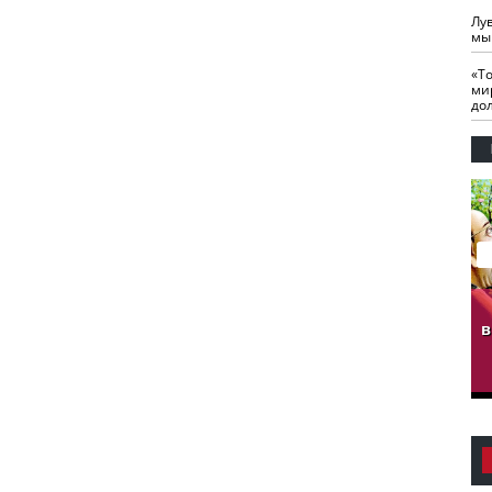
Лу
мы
«Т
ми
до
гузов.
ЧЕЧНЯ. Обарг Варин
ЧЕЧНЯ. Хьаьжин
ан"
илли
мурд - обарг Вара
в
к)