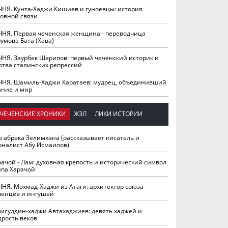
ЧНЯ. Кунта-Хаджи Кишиев и гуноевцы: история
ховной связи
ЧНЯ. Первая чеченская женщина - переводчица
умова Бата (Хава)
ЧНЯ. Заурбек Шерипов: первый чеченский историк и
ртва сталинских репрессий
ЧНЯ. Шамиль-Хаджи Каратаев: мудрец, объединивший
ание и мир
ЧЕЧЕНСКИЕ ХРОНИКИ
ЖЗЛ
ЛИКИ ИСТОРИИ
о абрека Зелимхана (рассказывает писатель и
рналист Абу Исмаилов)
рачой - Лам: духовная крепость и исторический символ
йпа Харачой
ЧНЯ. Мохмад-Хаджи из Атаги: архитектор союза
ченцев и ингушей
мсуддин-хаджи Автахаджиев: девять хаджей и
дрость веков