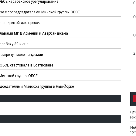
БСЕ карабахское урегулирование
0
хе с сопредседателями Минской группы ОБСЕ
0
ет закрытой для прессы
главами МИД Армении и Азербайджана
0
арабаху 30 июня
2
встречу после пандемии
ОБСЕ стартовала в Братиславе
 Минской группы ОБСЕ
дседателями Минской группы в Нью-Йорке
ЧЕ
(ф
Но
чу