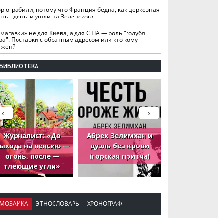
вр ограбили, потому что Франция бедна, как церковная
шь - деньги ушли на Зеленского
омагавки» не для Киева, а для США — роль "голубя
ра". Поставки с обратным адресом или кто кому
лжен?
БИБЛИОТЕКА
‹
›
Журналист: «До
Абрек Зелимхан и
Абрек Зели
ыхода на пенсию —
дуэль без крови
петух, ко
огонь, после —
(горская притча)
принёс де
тлеющие угли»
МОЗАИКА
ЭТНОСЛОВАРЬ
ХРОНОГРАФ