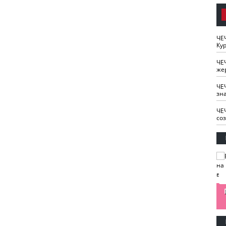
ЧЕ
Кур
ЧЕ
же
ЧЕ
зн
ЧЕ
со
изайн
Одобряете ли вы
Нужна ли "хартия
Ахмат"
антитабачный
ответственного
законопроект?
блогера"?