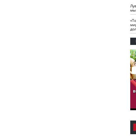
Лу
мы
«Т
ми
до
гузов.
ЧЕЧНЯ. Обарг Варин
ЧЕЧНЯ. Хьаьжин
ан"
илли
мурд - обарг Вара
в
к)