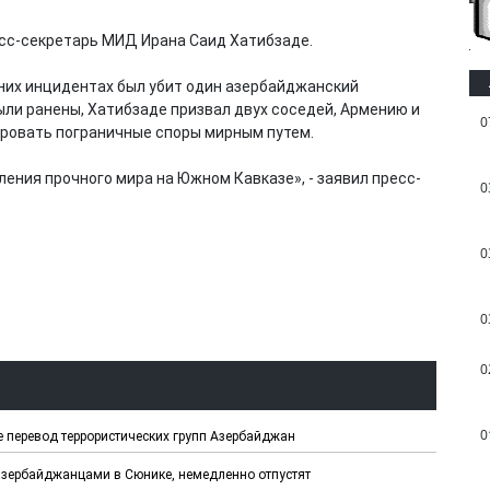
есс-секретарь МИД Ирана Саид Хатибзаде.
вних инцидентах был убит один азербайджанский
ыли ранены, Хатибзаде призвал двух соседей, Армению и
0
ировать пограничные споры мирным путем.
ения прочного мира на Южном Кавказе», - заявил пресс-
0
0
0
0
0
е перевод террористических групп Азербайджан
 азербайджанцами в Сюнике, немедленно отпустят