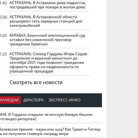
АСТРАХАНЬ. В Астрахани умер подросток,
1:42
пострадавший при пожаре в жилом доме
АСТРАХАНЬ. В Астраханской области
0:34
расширяют сеть зарядных станций для
электромобилей
КАРАБАХ. Бакинский апелляционный суд
0:20
оставил без изменений приговор
гражданам Армении
АСТРАХАНЬ. Спикер Гордумы Игорь Седов:
1:23
Продление «гаражной амнистии» до
сентября 2031 года позволит гражданам
оформить права на недвижимость по
упрощенной процедуре
Смотреть все новости
НАМЕДНИ
ДИАСПОРА
ЭКСПРЕСС-ИНФО
ЧНЯ. В Гордали открыли чеченскую боевую башню
ото-видео репортаж)
белевская премия - наука или шоу? Как Трамп и Гитлер
ть не получили главную награду мира