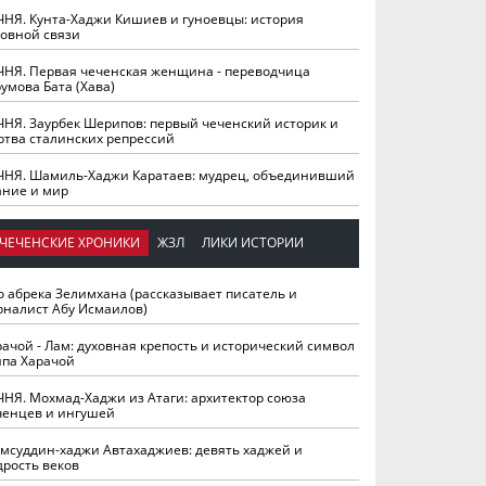
ЧНЯ. Кунта-Хаджи Кишиев и гуноевцы: история
ховной связи
ЧНЯ. Первая чеченская женщина - переводчица
умова Бата (Хава)
ЧНЯ. Заурбек Шерипов: первый чеченский историк и
ртва сталинских репрессий
ЧНЯ. Шамиль-Хаджи Каратаев: мудрец, объединивший
ание и мир
ЧЕЧЕНСКИЕ ХРОНИКИ
ЖЗЛ
ЛИКИ ИСТОРИИ
о абрека Зелимхана (рассказывает писатель и
рналист Абу Исмаилов)
рачой - Лам: духовная крепость и исторический символ
йпа Харачой
ЧНЯ. Мохмад-Хаджи из Атаги: архитектор союза
ченцев и ингушей
мсуддин-хаджи Автахаджиев: девять хаджей и
дрость веков