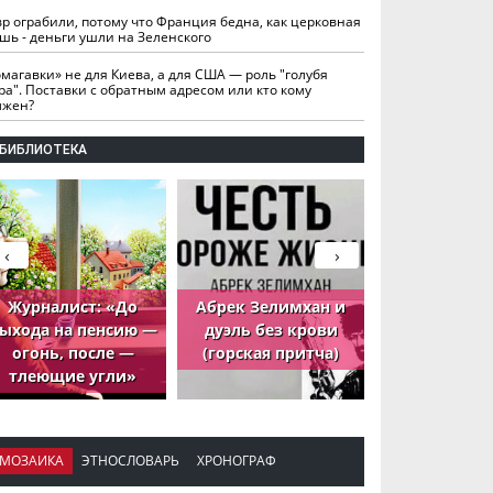
вр ограбили, потому что Франция бедна, как церковная
шь - деньги ушли на Зеленского
омагавки» не для Киева, а для США — роль "голубя
ра". Поставки с обратным адресом или кто кому
лжен?
БИБЛИОТЕКА
‹
›
Журналист: «До
Абрек Зелимхан и
Абрек Зели
ыхода на пенсию —
дуэль без крови
петух, ко
огонь, после —
(горская притча)
принёс де
тлеющие угли»
МОЗАИКА
ЭТНОСЛОВАРЬ
ХРОНОГРАФ