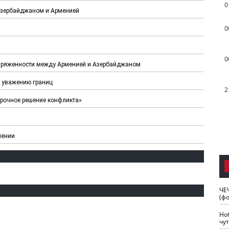
0
Азербайджаном и Арменией
0
0
апряженности между Арменией и Азербайджаном
у уважению границ
2
срочное решение конфликта»
мении
ЧЕ
(ф
Но
чу