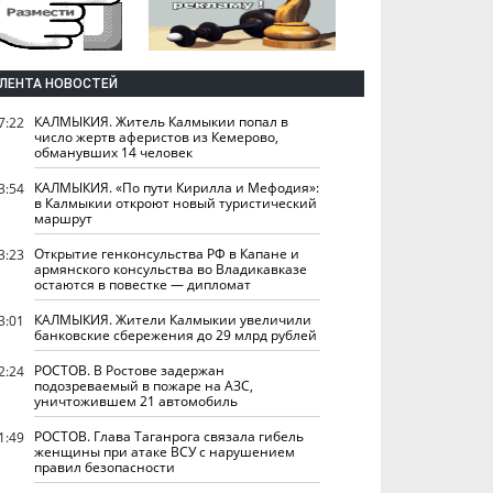
ЛЕНТА НОВОСТЕЙ
КАЛМЫКИЯ. Житель Калмыкии попал в
7:22
число жертв аферистов из Кемерово,
обманувших 14 человек
КАЛМЫКИЯ. «По пути Кирилла и Мефодия»:
3:54
в Калмыкии откроют новый туристический
маршрут
Открытие генконсульства РФ в Капане и
3:23
армянского консульства во Владикавказе
остаются в повестке — дипломат
КАЛМЫКИЯ. Жители Калмыкии увеличили
3:01
банковские сбережения до 29 млрд рублей
РОСТОВ. В Ростове задержан
2:24
подозреваемый в пожаре на АЗС,
уничтожившем 21 автомобиль
РОСТОВ. Глава Таганрога связала гибель
1:49
женщины при атаке ВСУ с нарушением
правил безопасности