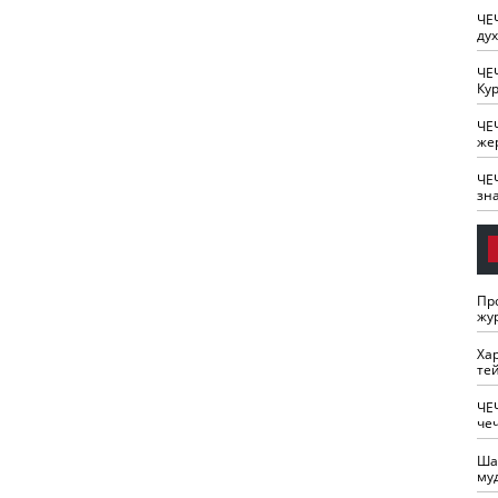
ЧЕ
ду
ЧЕ
Кур
ЧЕ
же
ЧЕ
зн
Пр
жу
Ха
те
ЧЕ
че
Ша
му