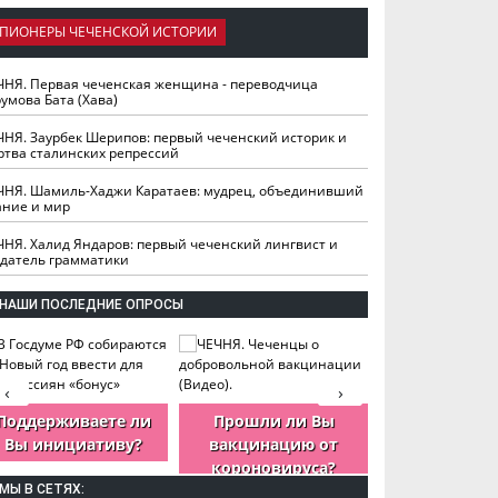
ПИОНЕРЫ ЧЕЧЕНСКОЙ ИСТОРИИ
ЧНЯ. Первая чеченская женщина - переводчица
умова Бата (Хава)
ЧНЯ. Заурбек Шерипов: первый чеченский историк и
ртва сталинских репрессий
ЧНЯ. Шамиль-Хаджи Каратаев: мудрец, объединивший
ание и мир
ЧНЯ. Халид Яндаров: первый чеченский лингвист и
здатель грамматики
НАШИ ПОСЛЕДНИЕ ОПРОСЫ
‹
›
Поддерживаете ли
Прошли ли Вы
Как Вы оцен
Вы инициативу?
вакцинацию от
деятельность
короновируса?
ЧР?
МЫ В СЕТЯХ: