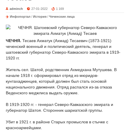
adminch
27-01-2022
1 169
Инфопортал
/
История
/
Чеченские лица
ЧЕЧНЯ.
Тесаев Ахматук (Ахмад) Тесаевич (1873-1921)
чеченский военный и политический деятель, генерал и
шатоевский губернатор Северо-Кавкаского эмирата в 1919-
1920 гг.
Житель сел. Шатой, родственник Ахмедхана Мутушева. В
начале 1918 г. сформировал отряд из мюридов-
кунтахаджинцев, который должен был стать основой
национального движения. Отряд распался из-за отказа
Веденского меджлиса выдать оружие.
В 1919-1920 гг. - генерал Северо-Кавказского эмирата и
губернатор Шатоя. Сторонник шариатской группы.
Убит в 1921 г. в районе Старых промыслов в стычке с
красноармейцами.