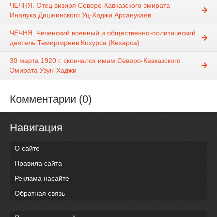
ЧЕЧНЯ. Отец визиря Северо-Кавказского эмирата
Иналука Дишнинского Уц-Хаджи Арсанукаев
ЧЕЧНЯ. Чеченский военный и общественно-политический
деятель Темиргиреев Кохурса (Кехарса)
30 марта 1920 г. скончался имам Северо-Кавказского
Эмирата Узун-Хаджи
Комментарии (0)
Навигация
О сайте
Правила сайта
Реклама насайте
Обратная связь