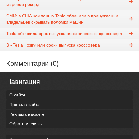
мировой рекорд
СМИ: в США компанию Tesla обвинили в принуждении
владельцев скрывать поломки машин
Tesla объявила срок выпуска электрического кроссовера
В «Tesla» озвучили сроки выпуска кроссовера
Комментарии (0)
Навигация
О сайте
Правила сайта
Реклама насайте
Обратная связь