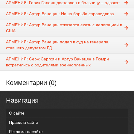
АРМЕНИЯ: Гарик Галеян доставлен в больницу – адвокат
АРМЕНИЯ: Артур Ванецян: Наша борьба справедлива
АРМЕНИЯ: Артур Ванецян отказался ехать с делегацией в
США
АРМЕНИЯ: Артур Ванецян подал в суд на генерала,
ставшего депутатом ГД
АРМЕНИЯ: Серж Саргсян и Артур Ванецян в Гюмри
встретились с родителями военнопленных
Комментарии (0)
Навигация
О сайте
Правила сайта
Реклама насайте