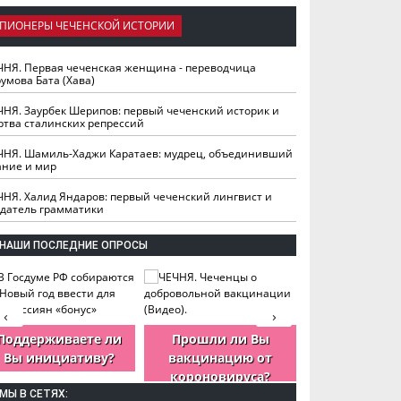
ПИОНЕРЫ ЧЕЧЕНСКОЙ ИСТОРИИ
ЧНЯ. Первая чеченская женщина - переводчица
умова Бата (Хава)
ЧНЯ. Заурбек Шерипов: первый чеченский историк и
ртва сталинских репрессий
ЧНЯ. Шамиль-Хаджи Каратаев: мудрец, объединивший
ание и мир
ЧНЯ. Халид Яндаров: первый чеченский лингвист и
здатель грамматики
НАШИ ПОСЛЕДНИЕ ОПРОСЫ
‹
›
Поддерживаете ли
Прошли ли Вы
Как Вы оцен
Вы инициативу?
вакцинацию от
деятельность
короновируса?
ЧР?
МЫ В СЕТЯХ: