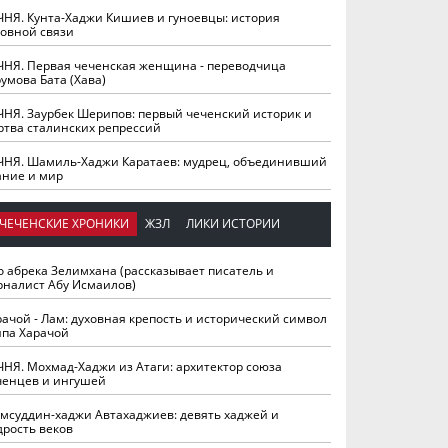
ЧНЯ. Кунта-Хаджи Кишиев и гуноевцы: история
ховной связи
ЧНЯ. Первая чеченская женщина - переводчица
умова Бата (Хава)
ЧНЯ. Заурбек Шерипов: первый чеченский историк и
ртва сталинских репрессий
ЧНЯ. Шамиль-Хаджи Каратаев: мудрец, объединивший
ание и мир
ЧЕЧЕНСКИЕ ХРОНИКИ
ЖЗЛ
ЛИКИ ИСТОРИИ
о абрека Зелимхана (рассказывает писатель и
рналист Абу Исмаилов)
рачой - Лам: духовная крепость и исторический символ
йпа Харачой
ЧНЯ. Мохмад-Хаджи из Атаги: архитектор союза
ченцев и ингушей
мсуддин-хаджи Автахаджиев: девять хаджей и
дрость веков