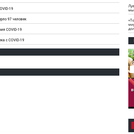
Лу
COVID-19
мы
ерло 97 человек
«Т
ми
до
ния COVID-19
ека с COVID-19
гузов.
ЧЕЧНЯ. Обарг Варин
ЧЕЧНЯ. Хьаьжин
ан"
илли
мурд - обарг Вара
в
к)