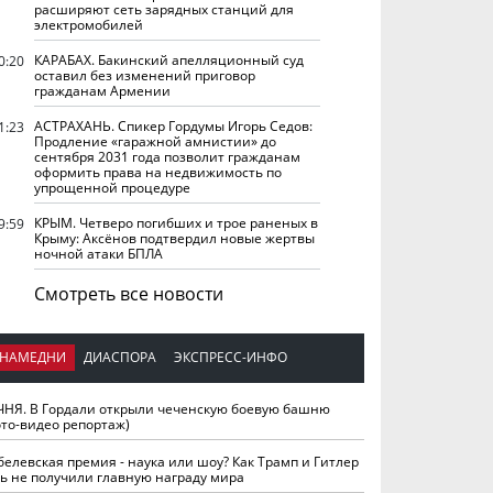
расширяют сеть зарядных станций для
электромобилей
КАРАБАХ. Бакинский апелляционный суд
0:20
оставил без изменений приговор
гражданам Армении
АСТРАХАНЬ. Спикер Гордумы Игорь Седов:
1:23
Продление «гаражной амнистии» до
сентября 2031 года позволит гражданам
оформить права на недвижимость по
упрощенной процедуре
КРЫМ. Четверо погибших и трое раненых в
9:59
Крыму: Аксёнов подтвердил новые жертвы
ночной атаки БПЛА
Смотреть все новости
НАМЕДНИ
ДИАСПОРА
ЭКСПРЕСС-ИНФО
ЧНЯ. В Гордали открыли чеченскую боевую башню
ото-видео репортаж)
белевская премия - наука или шоу? Как Трамп и Гитлер
ть не получили главную награду мира