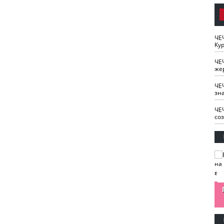
ЧЕ
Кур
ЧЕ
же
ЧЕ
зн
ЧЕ
со
изайн
Одобряете ли вы
Нужна ли "хартия
Ахмат"
антитабачный
ответственного
законопроект?
блогера"?