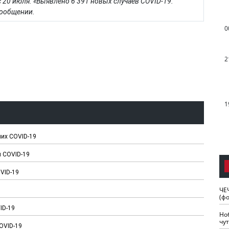
с 20 июля. «Выявлено 6 391 новых случаев COVID-19.
 сообщении.
0
2
1
ших COVID-19
я COVID-19
OVID-19
ЧЕ
(ф
ID-19
Но
чу
OVID-19