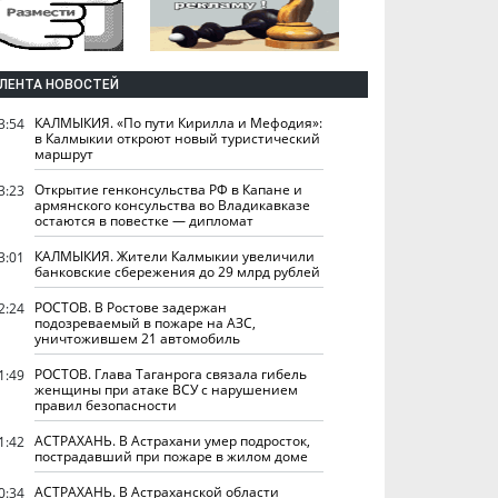
ЛЕНТА НОВОСТЕЙ
КАЛМЫКИЯ. «По пути Кирилла и Мефодия»:
3:54
в Калмыкии откроют новый туристический
маршрут
Открытие генконсульства РФ в Капане и
3:23
армянского консульства во Владикавказе
остаются в повестке — дипломат
КАЛМЫКИЯ. Жители Калмыкии увеличили
3:01
банковские сбережения до 29 млрд рублей
РОСТОВ. В Ростове задержан
2:24
подозреваемый в пожаре на АЗС,
уничтожившем 21 автомобиль
РОСТОВ. Глава Таганрога связала гибель
1:49
женщины при атаке ВСУ с нарушением
правил безопасности
АСТРАХАНЬ. В Астрахани умер подросток,
1:42
пострадавший при пожаре в жилом доме
АСТРАХАНЬ. В Астраханской области
0:34