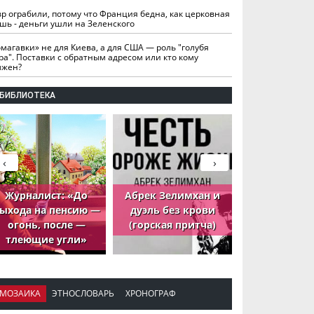
вр ограбили, потому что Франция бедна, как церковная
шь - деньги ушли на Зеленского
омагавки» не для Киева, а для США — роль "голубя
ра". Поставки с обратным адресом или кто кому
лжен?
БИБЛИОТЕКА
‹
›
Журналист: «До
Абрек Зелимхан и
Абрек Зели
ыхода на пенсию —
дуэль без крови
петух, ко
огонь, после —
(горская притча)
принёс де
тлеющие угли»
МОЗАИКА
ЭТНОСЛОВАРЬ
ХРОНОГРАФ