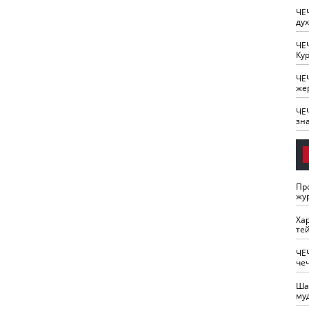
ЧЕ
ду
ЧЕ
Кур
ЧЕ
же
ЧЕ
зн
Пр
жу
Ха
те
ЧЕ
че
Ша
му