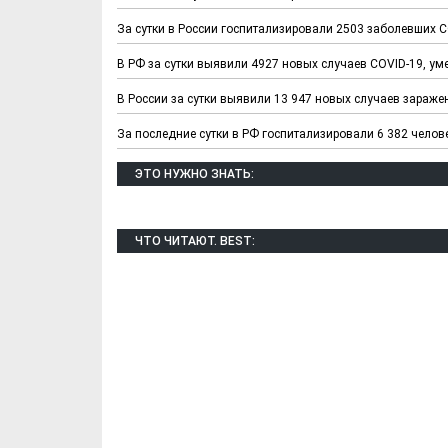
За сутки в России госпитализировали 2503 заболевших 
В РФ за сутки выявили 4927 новых случаев COVID-19, ум
В России за сутки выявили 13 947 новых случаев зараже
За последние сутки в РФ госпитализировали 6 382 челов
ЭТО НУЖНО ЗНАТЬ:
ЧТО ЧИТАЮТ. BEST:
Х. Гапураев. Капкан
ЧЕЧНЯ. А. Ту
для Зелимхана (Отр.
"Зелимх
из романа «1овда»)
(Отрыво