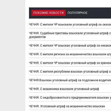
ПОХОЖИЕ НОВОСТИ
ПОПУЛЯРНОЕ
ЧЕЧНЯ. С жителя ЧР взыскали уголовный штраф за оказа
ЧЕЧНЯ. Судебные приставы взыскали уголовный штраф с 
документов
ЧЕЧНЯ. С жителя ЧР взыскан уголовный штраф за незако
ЧЕЧНЯ. С жителя региона за мошенничество взыскали шт
ЧЕЧНЯ. С жителя ЧР взыскан уголовный штраф за хранени
Х. Гапураев. Капкан
ЧЕЧНЯ. А. Ту
для Зелимхана (Отр.
"Зелимх
ЧЕЧНЯ. С жителя республики взыскан уголовный штраф з
из романа «1овда»)
(Отрыво
ЧЕЧНЯ.Взыскан уголовный штраф за подложное водитель
ЧЕЧНЯ. С мошенника взыскали уголовный штраф
ЧЕЧНЯ. С недобросовестного предпринимателя взыскан 
ЧЕЧНЯ. Уголовный штраф за мошенничество взыскан