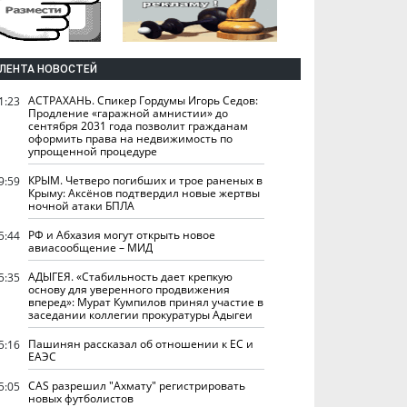
ЛЕНТА НОВОСТЕЙ
АСТРАХАНЬ. Спикер Гордумы Игорь Седов:
1:23
Продление «гаражной амнистии» до
сентября 2031 года позволит гражданам
оформить права на недвижимость по
упрощенной процедуре
КРЫМ. Четверо погибших и трое раненых в
9:59
Крыму: Аксёнов подтвердил новые жертвы
ночной атаки БПЛА
РФ и Абхазия могут открыть новое
5:44
авиасообщение – МИД
АДЫГЕЯ. «Стабильность дает крепкую
5:35
основу для уверенного продвижения
вперед»: Мурат Кумпилов принял участие в
заседании коллегии прокуратуры Адыгеи
Пашинян рассказал об отношении к ЕС и
5:16
ЕАЭС
CAS разрешил "Ахмату" регистрировать
5:05
новых футболистов