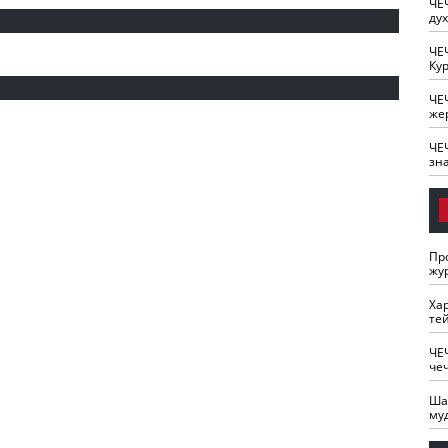
ЧЕ
ду
ЧЕ
Кур
ЧЕ
же
ЧЕ
зн
Пр
жу
Ха
те
ЧЕ
че
Ша
му