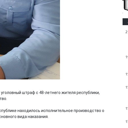
2
1
1
1
уголовный штраф с 48-летнего жителя республики,
тво.
1
спублике находилось исполнительное производство о
сновного вида наказания.
1