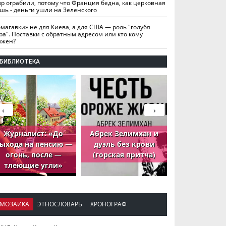
вр ограбили, потому что Франция бедна, как церковная
шь - деньги ушли на Зеленского
омагавки» не для Киева, а для США — роль "голубя
ра". Поставки с обратным адресом или кто кому
лжен?
БИБЛИОТЕКА
‹
›
Журналист: «До
Абрек Зелимхан и
Абрек Зели
ыхода на пенсию —
дуэль без крови
петух, ко
огонь, после —
(горская притча)
принёс де
тлеющие угли»
МОЗАИКА
ЭТНОСЛОВАРЬ
ХРОНОГРАФ