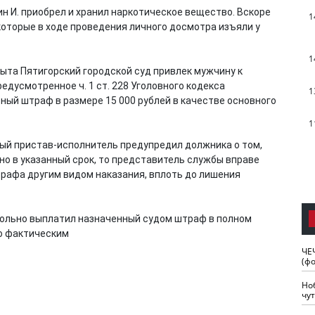
н И. приобрел и хранил наркотическое вещество. Вскоре
1
оторые в ходе проведения личного досмотра изъяли у
1
ыта Пятигорский городской суд привлек мужчину к
едусмотренное ч. 1 ст. 228 Уголовного кодекса
1
ный штраф в размере 15 000 рублей в качестве основного
1
ый пристав-исполнитель предупредил должника о том,
но в указанный срок, то представитель службы вправе
трафа другим видом наказания, вплоть до лишения
ольно выплатил назначенный судом штраф в полном
о фактическим
ЧЕ
(ф
Но
чу