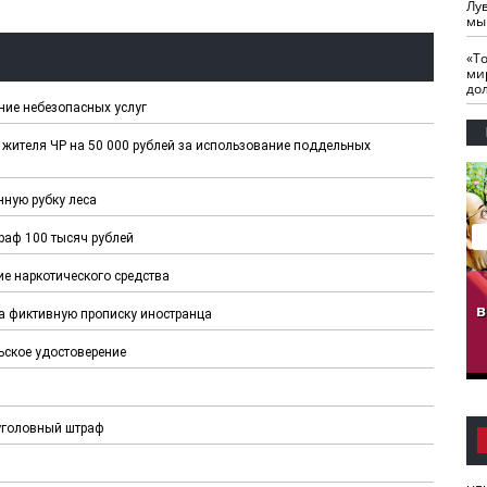
Лу
мы
«Т
ми
до
ние небезопасных услуг
жителя ЧР на 50 000 рублей за использование поддельных
нную рубку леса
раф 100 тысяч рублей
е наркотического средства
гузов.
ЧЕЧНЯ. Обарг Варин
ЧЕЧНЯ. Хьаьжин
ан"
илли
мурд - обарг Вара
в
а фиктивную прописку иностранца
к)
ское удостоверение
уголовный штраф