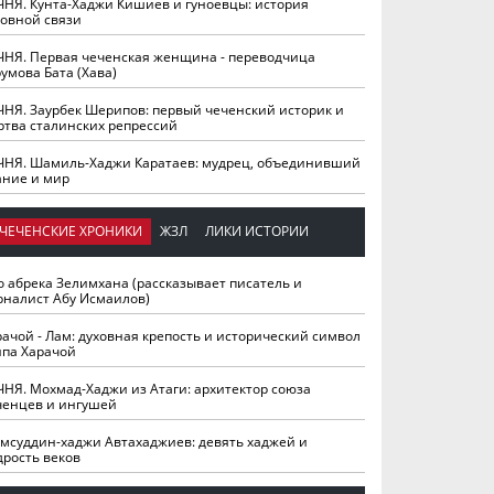
ЧНЯ. Кунта-Хаджи Кишиев и гуноевцы: история
ховной связи
ЧНЯ. Первая чеченская женщина - переводчица
умова Бата (Хава)
ЧНЯ. Заурбек Шерипов: первый чеченский историк и
ртва сталинских репрессий
ЧНЯ. Шамиль-Хаджи Каратаев: мудрец, объединивший
ание и мир
ЧЕЧЕНСКИЕ ХРОНИКИ
ЖЗЛ
ЛИКИ ИСТОРИИ
о абрека Зелимхана (рассказывает писатель и
рналист Абу Исмаилов)
рачой - Лам: духовная крепость и исторический символ
йпа Харачой
ЧНЯ. Мохмад-Хаджи из Атаги: архитектор союза
ченцев и ингушей
мсуддин-хаджи Автахаджиев: девять хаджей и
дрость веков