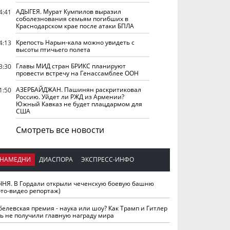
АДЫГЕЯ. Мурат Кумпилов выразил
4:41
соболезнования семьям погибших в
Краснодарском крае после атаки БПЛА
Крепость Нарын-кала можно увидеть с
4:13
высоты птичьего полета
Главы МИД стран БРИКС планируют
3:30
провести встречу на Генассамблее ООН
АЗЕРБАЙДЖАН. Пашинян раскритиковал
1:50
Россию. Уйдет ли РЖД из Армении?
Южный Кавказ не будет плацдармом для
США
Смотреть все новости
НАМЕДНИ
ДИАСПОРА
ЭКСПРЕСС-ИНФО
ЧНЯ. В Гордали открыли чеченскую боевую башню
ото-видео репортаж)
белевская премия - наука или шоу? Как Трамп и Гитлер
ть не получили главную награду мира