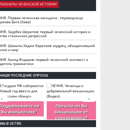
ПИОНЕРЫ ЧЕЧЕНСКОЙ ИСТОРИИ
ЧНЯ. Первая чеченская женщина - переводчица
умова Бата (Хава)
ЧНЯ. Заурбек Шерипов: первый чеченский историк и
ртва сталинских репрессий
ЧНЯ. Шамиль-Хаджи Каратаев: мудрец, объединивший
ание и мир
ЧНЯ. Халид Яндаров: первый чеченский лингвист и
здатель грамматики
НАШИ ПОСЛЕДНИЕ ОПРОСЫ
‹
›
Поддерживаете ли
Прошли ли Вы
Как Вы оцен
Вы инициативу?
вакцинацию от
деятельность
короновируса?
ЧР?
МЫ В СЕТЯХ: