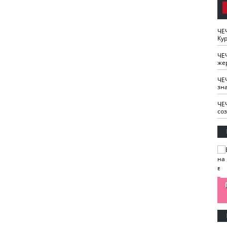
ЧЕ
Кур
ЧЕ
же
ЧЕ
зн
ЧЕ
со
изайн
Одобряете ли вы
Нужна ли "хартия
Ахмат"
антитабачный
ответственного
законопроект?
блогера"?