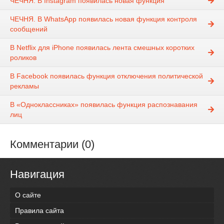
ЧЕЧНЯ. В Instagram появилась новая функция
ЧЕЧНЯ. В WhatsApp появилась новая функция контроля
сообщений
В Netflix для iPhone появилась лента смешных коротких
роликов
В Facebook появилась функция отключения политической
рекламы
В «Одноклассниках» появилась функция распознавания
лиц
Комментарии (0)
Навигация
О сайте
Правила сайта