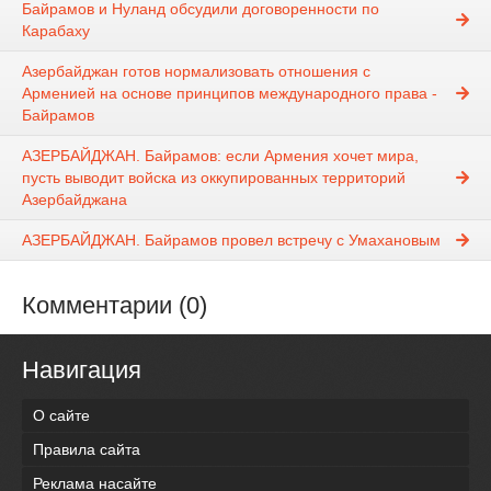
Байрамов и Нуланд обсудили договоренности по
Карабаху
Азербайджан готов нормализовать отношения с
Арменией на основе принципов международного права -
Байрамов
АЗЕРБАЙДЖАН. Байрамов: если Армения хочет мира,
пусть выводит войска из оккупированных территорий
Азербайджана
АЗЕРБАЙДЖАН. Байрамов провел встречу с Умахановым
Комментарии (0)
Навигация
О сайте
Правила сайта
Реклама насайте